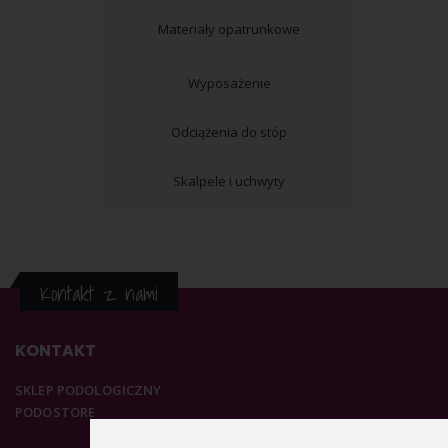
Materiały opatrunkowe
Wyposażenie
Odciążenia do stóp
Skalpele i uchwyty
Kontakt z nami
KONTAKT
SKLEP PODOLOGICZNY
PODOSTORE