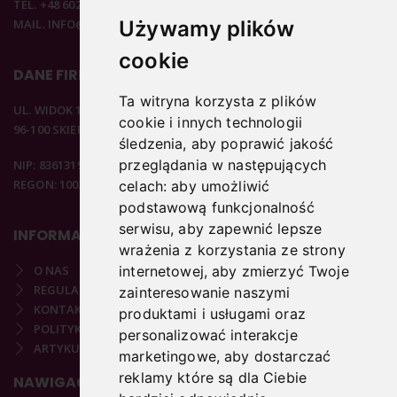
TEL. +48 602 537 894
MAIL. INFO@PODOSTORE.PL
Używamy plików
cookie
DANE FIRMOWE
Ta witryna korzysta z plików
UL. WIDOK 15B
cookie i innych technologii
96-100 SKIERNIEWICE
śledzenia, aby poprawić jakość
przeglądania w następujących
NIP: 8361319313
REGON: 100297020
celach:
aby umożliwić
podstawową funkcjonalność
serwisu
,
aby zapewnić lepsze
INFORMACJE
wrażenia z korzystania ze strony
O NAS
internetowej
,
aby zmierzyć Twoje
REGULAMIN
zainteresowanie naszymi
KONTAKT
produktami i usługami oraz
POLITYKA PRYWATNOŚCI
personalizować interakcje
ARTYKUŁY PODOLOGICZNE
marketingowe
,
aby dostarczać
reklamy które są dla Ciebie
NAWIGACJA