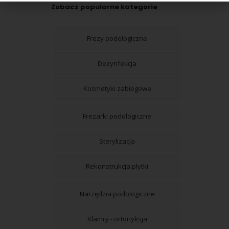
Zobacz popularne kategorie
Frezy podologiczne
Dezynfekcja
Kosmetyki zabiegowe
Frezarki podologiczne
Sterylizacja
Rekonstrukcja płytki
Narzędzia podologiczne
Klamry - ortonyksja