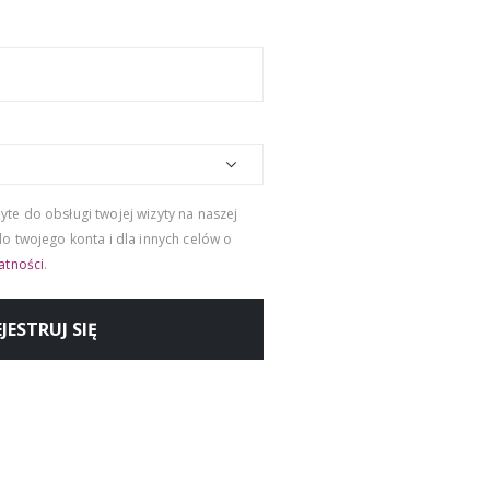
e do obsługi twojej wizyty na naszej
o twojego konta i dla innych celów o
atności
.
JESTRUJ SIĘ