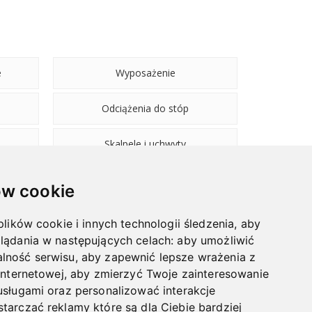
e
Wyposażenie
Odciążenia do stóp
Skalpele i uchwyty
w cookie
plików cookie i innych technologii śledzenia, aby
lądania w następujących celach:
aby umożliwić
NAWIGACJA
lność serwisu
,
aby zapewnić lepsze wrażenia z
internetowej
,
aby zmierzyć Twoje zainteresowanie
BLOG
usługami oraz personalizować interakcje
HURTOWNIA
tarczać reklamy które są dla Ciebie bardziej