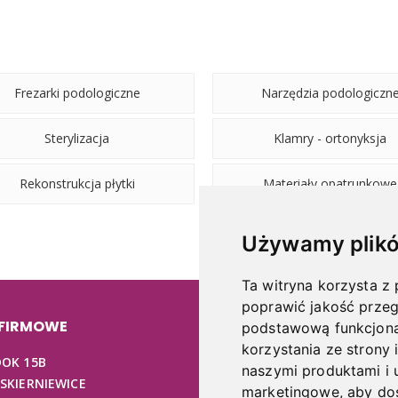
Frezarki podologiczne
Narzędzia podologiczn
Sterylizacja
Klamry - ortonyksja
Rekonstrukcja płytki
Materiały opatrunkowe
Używamy plikó
Ta witryna korzysta z 
poprawić jakość przeg
 FIRMOWE
INFORMACJE
podstawową funkcjona
korzystania ze strony 
DOK 15B
O NAS
naszymi produktami i 
 SKIERNIEWICE
REGULAMIN
marketingowe
,
aby dos