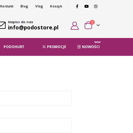
Kontakt
Blog
Vlog
Koszyk
Napisz do nas
0
info@podostore.pl
NEW
PODOHURT
PROMOCJE
NOWOŚCI