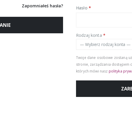
Zapomniałeś hasła?
Hasło
*
ANIE
Rodzaj konta
*
Twoje dane osobowe zostaną użyt
stronie, zarządzania dostępem d
których mówi nasz
polityka pryw
ZARE