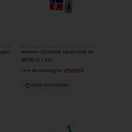
PIĘTY
ARATY ZABIEGOWE
,
REGENERACJA SKÓRY
ASEPTA LINIA NIEBIESKA
,
,
SKÓRA NORMALNA
PĘKAJĄCE PIĘTY
,
DIABETYK
,
REGENERACJA SKÓRY
,
,
SKÓRA STARZEJĄCA SIĘ
KOSMETYKI I PREPARATY ZABIEGOWE
,
SKÓRA SUCHA
,
OP
Akileine CICALEINE Balsam regenerujący do popękanej skóry stóp i rąk 50 ml
Akileine CICALEINE Opatrunek do pęknięć 4 ml
49.00
zł
z VAT
Cena dla podologów:
SPRAWDŹ
DODAJ DO KOSZYKA