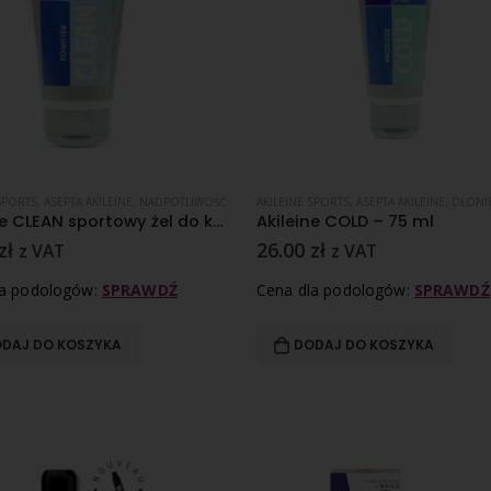
SPORTS
,
ASEPTA AKILEINE
,
NADPOTLIWOŚĆ
AKILEINE SPORTS
,
ASEPTA AKILEINE
,
DŁONI
Akileine CLEAN sportowy żel do kąpieli 3 w 1 – 150 ml
Akileine COLD – 75 ml
zł
26.00
zł
z VAT
z VAT
la podologów:
SPRAWDŹ
Cena dla podologów:
SPRAWDŹ
DAJ DO KOSZYKA
DODAJ DO KOSZYKA