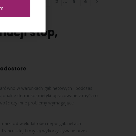
…
1
2
5
6
em
onalne
acji stóp,
Podostore
 zarówno w warunkach gabinetowych i podczas
fesjonalne dermokosmetyki opracowane z myślą o
liwość czy inne problemy wymagające
marki od wielu lat obecnej w gabinetach
j francuskiej firmy są wykorzystywane przez