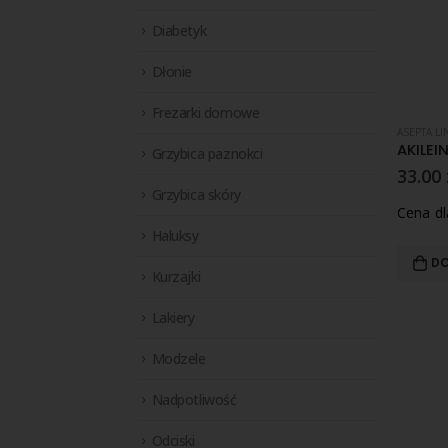
Diabetyk
Dłonie
Frezarki domowe
ASEPTA LI
Grzybica paznokci
33.00
Grzybica skóry
Cena d
Haluksy
DO
Kurzajki
Lakiery
Modzele
Nadpotliwość
Odciski