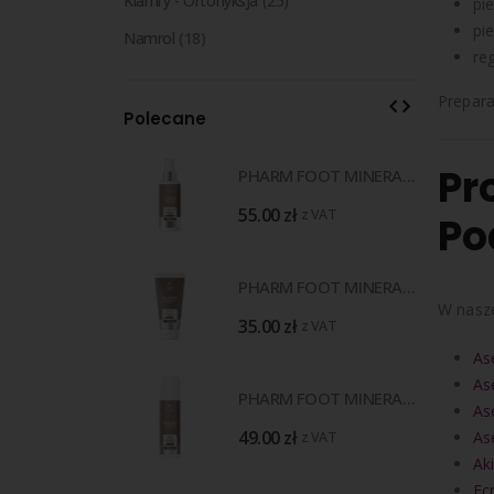
Klamry - Ortonyksja
(25)
pie
pie
Namrol
(18)
re
Prepara
Polecane
Pr
PHARM FOOT MINERAL MASK 150 ml
PHARM FOOT MINERAL MASK 150 ml
ł
55.00
zł
z VAT
z VAT
Po
PHARM FOOT MINERAL BLOCKER 75 ml
PHARM FOOT MINERAL BLOCKER 75 ml
W nasze
ł
35.00
zł
z VAT
z VAT
Ase
Ase
PHARM FOOT MINERAL CONTROL 150 ml
PHARM FOOT MINERAL CONTROL 150 ml
As
ł
49.00
zł
Ase
z VAT
z VAT
Aki
Ecr