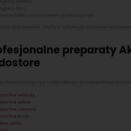
lęgnacji paznokci,
lęgnacji dłoni,
generacji skóry po intensywnym wysiłku fizycznym.
ty są opracowywane z myślą o codziennym stosowaniu oraz wsparciu 
ofesjonalne preparaty A
PHARM FOOT MINERAL MASK 150 ml
PH
55.00
zł
55.00
zł
z VAT
z VAT
dostore
PHARM FOOT MINERAL BLOCKER 75 ml
PHA
j ofercie znajdują się produkty należące do najpopularniejszych lin
35.00
zł
35.00
zł
z VAT
z VAT
pta linia niebieska
pta linia zielona
PHARM FOOT MINERAL CONTROL 150 ml
PHA
epta linia czerwona
49.00
zł
49.00
zł
pta linia do rąk
z VAT
z VAT
leine sports
inal