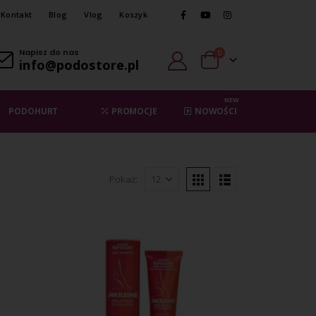
Kontakt
Blog
Vlog
Koszyk
Napisz do nas
0
info@podostore.pl
NEW
PODOHURT
PROMOCJE
NOWOŚCI
Pokaż: