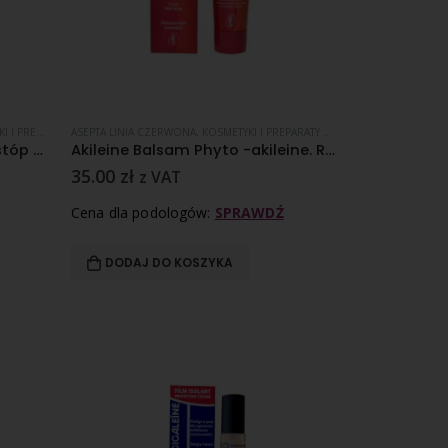
RATY ZABIEGOWE
ASEPTA LINIA CZERWONA
,
NADPOTLIWOŚĆ
,
KOSMETYKI I PREPARATY ZABIEGOWE
,
REGENERAC
AKILEINE Antyperspirant do stóp w sprayu 100 ml
Akileine Balsam Phyto -akileine. Relaksujący balsam z wyciągiem roślinnym – 50 ml
35.00
zł
z VAT
Cena dla podologów:
SPRAWDŹ
DODAJ DO KOSZYKA