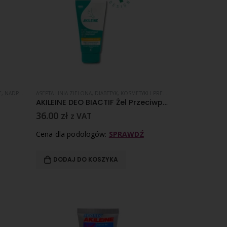
E
,
NADPOTLIWOŚĆ
ASEPTA LINIA ZIELONA
,
DIABETYK
,
KOSMETYKI I PREPARATY ZABIEGOWE
,
NAD
AKILEINE DEO BIACTIF Żel Przeciwpotowy 75ml
36.00
zł
z VAT
Cena dla podologów:
SPRAWDŹ
DODAJ DO KOSZYKA