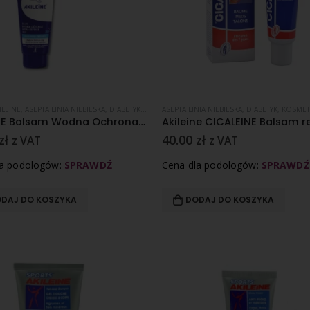
ILEINE
,
ASEPTA LINIA NIEBIESKA
,
DIABETYK
,
KOSMETYKI I PREPARATY ZABIEGOWE
ASEPTA LINIA NIEBIESKA
,
DIABETYK
,
PĘKAJĄCE 
,
KOSMETYKI I PREP
AKILEINE Balsam Wodna Ochrona 125 ml
zł
40.00
zł
z VAT
z VAT
la podologów:
SPRAWDŹ
Cena dla podologów:
SPRAWDŹ
DAJ DO KOSZYKA
DODAJ DO KOSZYKA