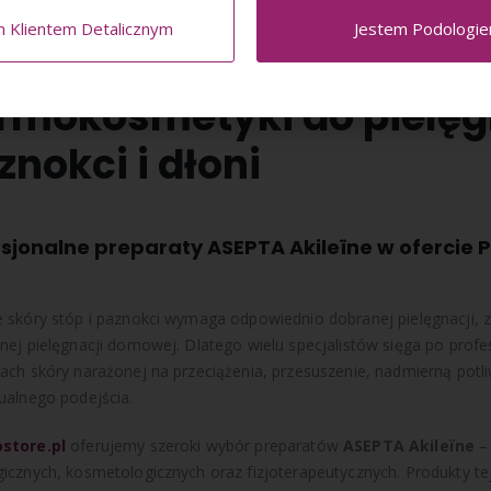
m Klientem Detalicznym
Jestem Podologi
EPTA Akileïne – profesj
rmokosmetyki do pielęgn
znokci i dłoni
sjonalne preparaty ASEPTA Akileïne w ofercie 
 skóry stóp i paznokci wymaga odpowiednio dobranej pielęgnacji,
nej pielęgnacji domowej. Dlatego wielu specjalistów sięga po pro
ach skóry narażonej na przeciążenia, przesuszenie, nadmierną pot
ualnego podejścia.
store.pl
oferujemy szeroki wybór preparatów
ASEPTA Akileïne
– 
icznych, kosmetologicznych oraz fizjoterapeutycznych. Produkty te