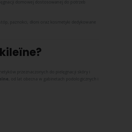
elęgnacji domowej dostosowanej do potrzeb
 stóp, paznokci, dłoni oraz kosmetyki dedykowane
kileïne?
etyków przeznaczonych do pielęgnacji skóry i
eïne
, od lat obecna w gabinetach podologicznych i