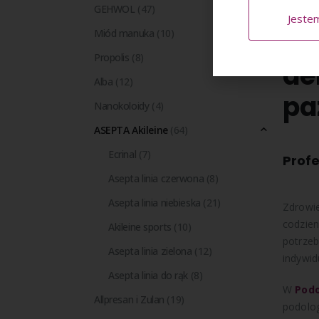
Pokaż:
GEHWOL
(47)
Jeste
AS
Miód manuka
(10)
Propolis
(8)
de
Alba
(12)
pa
Nanokoloidy
(4)
ASEPTA Akileine
(64)
Ecrinal
(7)
Profe
Asepta linia czerwona
(8)
Asepta linia niebieska
(21)
Zdrowie
codzien
Akileine sports
(10)
potrzeb
Asepta linia zielona
(12)
indywid
Asepta linia do rąk
(8)
W
Podo
Allpresan i Zulan
(19)
podolog