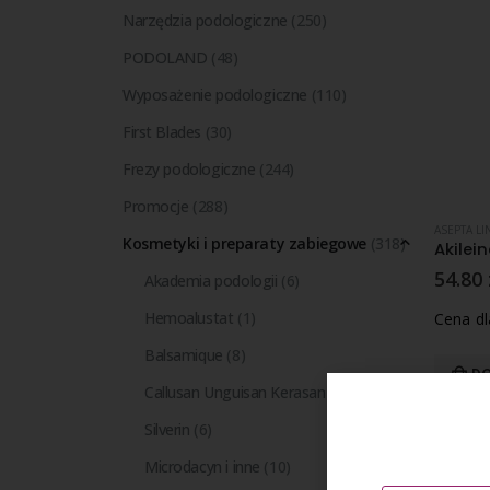
Narzędzia podologiczne
(250)
PODOLAND
(48)
Wyposażenie podologiczne
(110)
First Blades
(30)
Frezy podologiczne
(244)
Promocje
(288)
ASEPTA LI
Kosmetyki i preparaty zabiegowe
(318)
54.80
Akademia podologii
(6)
Hemoalustat
(1)
Cena d
Balsamique
(8)
DO
Callusan Unguisan Kerasan
(22)
Silverin
(6)
Microdacyn i inne
(10)