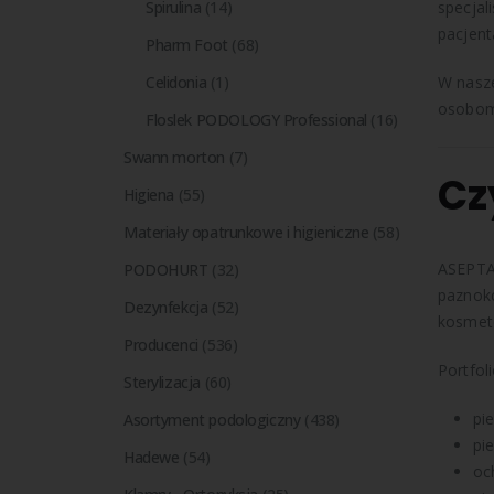
specjal
Spirulina
(14)
pacjent
Pharm Foot
(68)
W nasze
Celidonia
(1)
osobom
Floslek PODOLOGY Professional
(16)
Swann morton
(7)
Cz
Higiena
(55)
Materiały opatrunkowe i higieniczne
(58)
ASEPTA 
PODOHURT
(32)
paznokc
Dezynfekcja
(52)
kosmeto
Producenci
(536)
Portfol
Sterylizacja
(60)
pie
Asortyment podologiczny
(438)
pi
Hadewe
(54)
oc