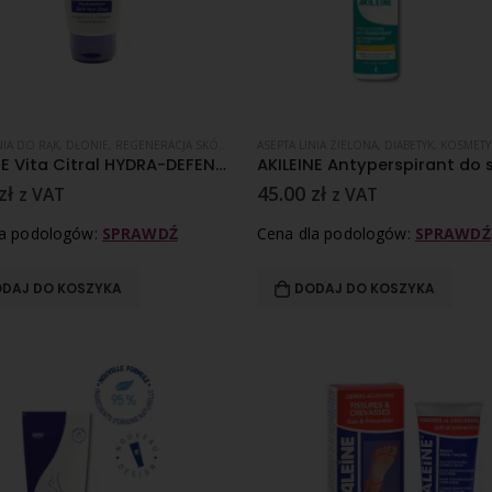
NIA DO RĄK
,
DŁONIE
,
REGENERACJA SKÓRY
,
SKÓRA SUCHA
ASEPTA LINIA ZIELONA
,
DIABETYK
,
KOSMETYKI I PREPA
AKILEINE Vita Citral HYDRA-DEFENSE – ochronny balsam do rąk 75 ml
zł
45.00
zł
z VAT
z VAT
la podologów:
SPRAWDŹ
Cena dla podologów:
SPRAWDŹ
DAJ DO KOSZYKA
DODAJ DO KOSZYKA