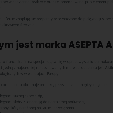
istów w codziennej praktyce oraz rekomendowane jako element pi
a.
j ofercie znajdują się preparaty przeznaczone do pielęgnacji skóry
 aktywnym fizycznie.
ym jest marka ASEPTA A
to francuska firma specjalizująca się w opracowywaniu dermokosm
i. Jedną z najbardziej rozpoznawalnych marek producenta jest
Akil
logicznych w wielu krajach Europy.
io producenta obejmuje produkty przeznaczone między innymi do:
lęgnacji suchej skóry stóp,
elęgnacji skóry z tendencją do nadmiernej potliwości,
hrony skóry narażonej na tarcie i przeciążenia,