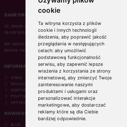
Używamy plików
cookie
DANE FIRMOWE
Ta witryna korzysta z plików
UL. WIDOK 15B
cookie i innych technologii
96-100 SKIERNIEWICE
śledzenia, aby poprawić jakość
przeglądania w następujących
NIP: 8361319313
REGON: 100297020
celach:
aby umożliwić
podstawową funkcjonalność
serwisu
,
aby zapewnić lepsze
INFORMACJE
wrażenia z korzystania ze strony
O NAS
internetowej
,
aby zmierzyć Twoje
REGULAMIN
zainteresowanie naszymi
KONTAKT
produktami i usługami oraz
POLITYKA PRYWATNOŚCI
personalizować interakcje
ARTYKUŁY PODOLOGICZNE
marketingowe
,
aby dostarczać
reklamy które są dla Ciebie
NAWIGACJA
bardziej odpowiednie
.
BLOG