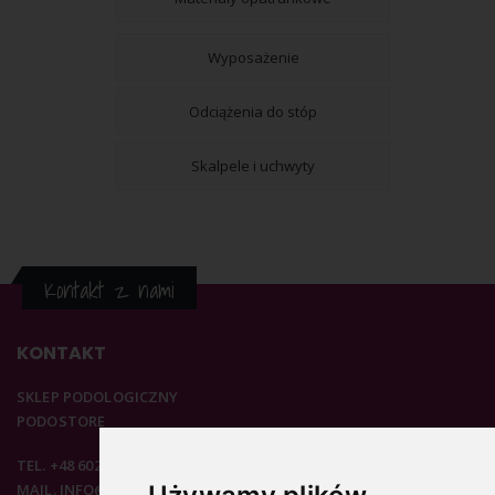
Wyposażenie
Odciążenia do stóp
Skalpele i uchwyty
Kontakt z nami
KONTAKT
SKLEP PODOLOGICZNY
PODOSTORE
TEL. +48 602 537 894
MAIL. INFO@PODOSTORE.PL