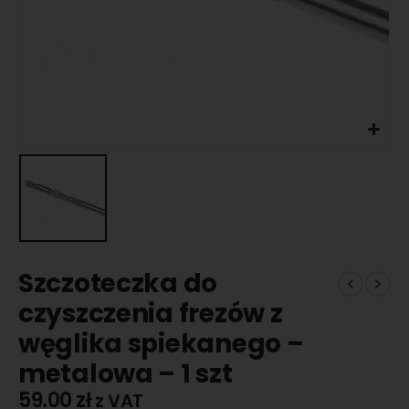
Szczoteczka do
czyszczenia frezów z
węglika spiekanego –
metalowa – 1 szt
59.00
zł
z VAT