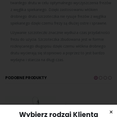
twardego drutu w celu optymalnego wyczyszczenia frezów
z węglika spiekanego. Dzięki zastosowaniu włókien
drobnego drutu szczoteczka nie rysuje frezów z węglika
spiekanego dzięki czemu frezy są dłużej ostre i sprawne.
Używanie szczoteczki znacznie wydłuża czas przydatności
frezu do użycia. Szczoteczka zbudowana jest w formie
rozkręcanego długopisu dzięki czemu włókna drobnego
drutu wycierają się stopniowo a poprzez to jest bardzo
wydajna i starcza na długi czas.
PODOBNE PRODUKTY
Wybierz rodzaj Klienta