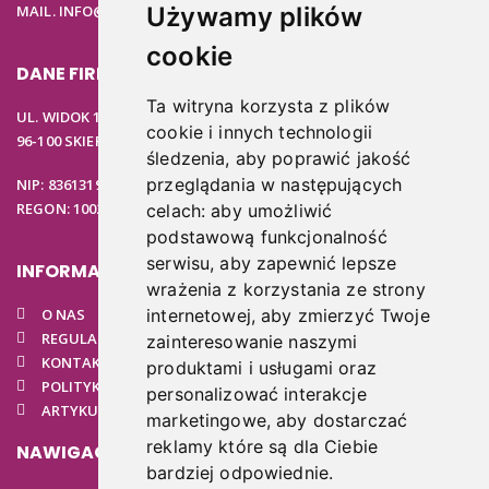
MAIL. INFO@PODOSTORE.PL
Używamy plików
cookie
DANE FIRMOWE
Ta witryna korzysta z plików
UL. WIDOK 15B
cookie i innych technologii
96-100 SKIERNIEWICE
śledzenia, aby poprawić jakość
przeglądania w następujących
NIP: 8361319313
REGON: 100297020
celach:
aby umożliwić
podstawową funkcjonalność
serwisu
,
aby zapewnić lepsze
INFORMACJE
wrażenia z korzystania ze strony
O NAS
internetowej
,
aby zmierzyć Twoje
REGULAMIN
zainteresowanie naszymi
KONTAKT
produktami i usługami oraz
POLITYKA PRYWATNOŚCI
personalizować interakcje
ARTYKUŁY PODOLOGICZNE
marketingowe
,
aby dostarczać
reklamy które są dla Ciebie
NAWIGACJA
bardziej odpowiednie
.