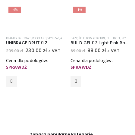
-4%
-1%
KLAMRY DRUTOWE
,
UNGUISAN
,
PODOLAND
,
STYLIZACJA PAZNOKCI
BAZY, ŻELE, TOPY PEDICURE
,
BUILD GEL
,
STYLIZACJA PAZNOKCI
UNIBRACE DRUT 0,2
BUILD GEL 07 Light Pink Rose, Żel budujący
230.00
zł
88.00
zł
z VAT
z VAT
239.00
zł
89.00
zł
Cena dla podologów:
Cena dla podologów:
SPRAWDŹ
SPRAWDŹ
Zobacz popularne kategorie