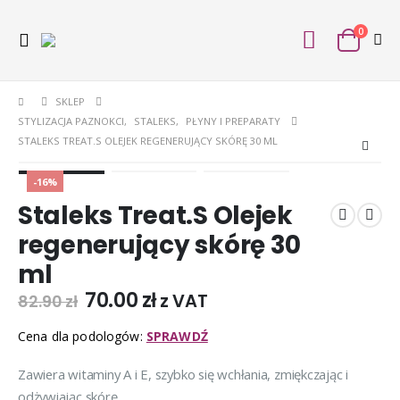
0
SKLEP
STYLIZACJA PAZNOKCI
,
STALEKS
,
PŁYNY I PREPARATY
STALEKS TREAT.S OLEJEK REGENERUJĄCY SKÓRĘ 30 ML
-16%
Staleks Treat.S Olejek
regenerujący skórę 30
ml
70.00
zł
z VAT
82.90
zł
Cena dla podologów:
SPRAWDŹ
Zawiera witaminy A i E, szybko się wchłania, zmiękczając i
odżywiając skórę.