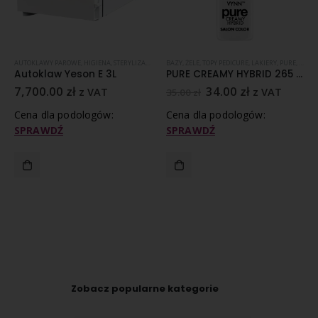
KCI
AUTOKLAWY PAROWE
,
HIGIENA
,
STERYLIZACJA
,
STYLIZACJA PAZNOKCI
BAZY, ŻELE, TOPY PEDICURE
,
YESON SERIA E BLACK LED
,
LAKIERY
,
PURE
,
STYLI
,
YES
Autoklaw Yeson E 3L
PURE CREAMY HYBRID 265 Mamma Mia, 8ml
7,700.00
zł
34.00
zł
z VAT
z VAT
35.00
zł
Cena dla podologów:
Cena dla podologów:
SPRAWDŹ
SPRAWDŹ
Zobacz popularne kategorie