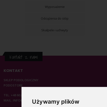
Wyposażenie
Odciążenia do stóp
Skalpele i uchwyty
Kontakt z nami
KONTAKT
SKLEP PODOLOGICZNY
PODOSTORE
TEL. +48 602 537 894
MAIL. INFO@PODOSTORE.PL
Używamy plików