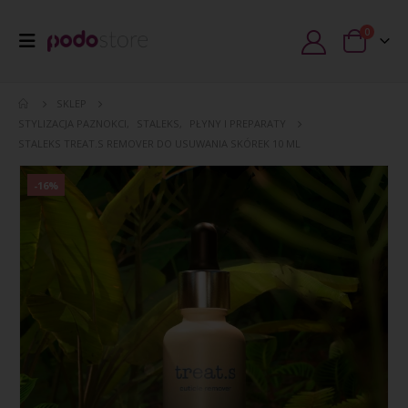
0
SKLEP
STYLIZACJA PAZNOKCI
,
STALEKS
,
PŁYNY I PREPARATY
STALEKS TREAT.S REMOVER DO USUWANIA SKÓREK 10 ML
-16%