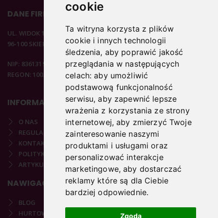
cookie
DANE FIRMOWE
Ta witryna korzysta z plików
UL. WIDOK 15B
cookie i innych technologii
96-100 SKIERNIEWICE
śledzenia, aby poprawić jakość
przeglądania w następujących
NIP: 8361319313
REGON: 100297020
celach:
aby umożliwić
podstawową funkcjonalność
serwisu
,
aby zapewnić lepsze
INFORMACJE
wrażenia z korzystania ze strony
O NAS
internetowej
,
aby zmierzyć Twoje
REGULAMIN
zainteresowanie naszymi
KONTAKT
produktami i usługami oraz
POLITYKA PRYWATNOŚCI
personalizować interakcje
ARTYKUŁY PODOLOGICZNE
marketingowe
,
aby dostarczać
reklamy które są dla Ciebie
NAWIGACJA
bardziej odpowiednie
.
BLOG
HURTOWNIA
Zgoda