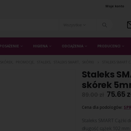
Moje konto
Wszystkie
POSAŻENIE
HIGIENA
ODCIĄŻENIA
PRODUCENCI
 SKÓREK
,
PROMOCJE
,
STALEKS
,
STALEKS SMART
,
SKÓRKI
STALEKS SMART C
Staleks SM
skórek 5m
75.65
z
89.00
zł
Cena dla podologów:
SP
Staleks SMART Cążki do
długość cążek 102 mm (