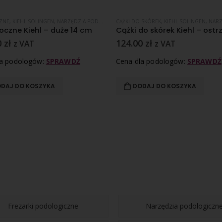
 PODOLOGICZNE
ZNE
,
KIEHL SOLINGEN
,
WRASTAJĄCE PAZNOKCIE
,
NARZĘDZIA PODOLOGICZNE
CĄŻKI DO SKÓREK
,
KIEHL SOLINGEN
,
NARZĘDZI
oczne Kiehl – duże 14 cm
0
zł
124.00
zł
z VAT
z VAT
la podologów:
SPRAWDŹ
Cena dla podologów:
SPRAWDŹ
DAJ DO KOSZYKA
DODAJ DO KOSZYKA
Frezarki podologiczne
Narzędzia podologiczn