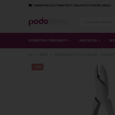
DARMOWA DOSTAWA PRZY ZAKUPACH POWYŻEJ 500ZŁ!
KOSMETYKI I PREPARATY
NARZĘDZIA
WY
SKLEP
NARZĘDZIA PODOLOGICZNE
,
CĄŻKI DO
-15%