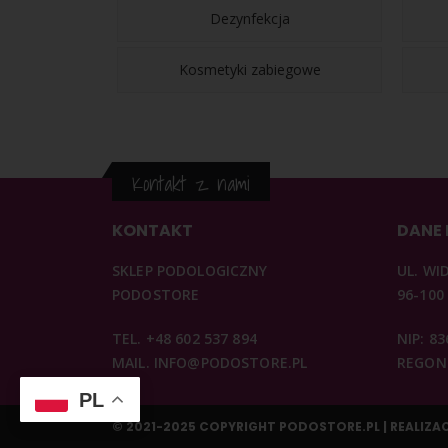
Dezynfekcja
Kosmetyki zabiegowe
Kontakt z nami
KONTAKT
DANE
SKLEP PODOLOGICZNY
UL. WI
PODOSTORE
96-100
TEL. +48 602 537 894
NIP: 8
MAIL. INFO@PODOSTORE.PL
REGON:
PL
© 2021-2025 COPYRIGHT PODOSTORE.PL | REALIZA