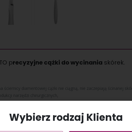
 TO p
recyzyjne cążki do wycinania
skórek.
ściernicy diamentowej cążki nie ciągną, nie zaczepiają ścinanej skór
dukcji narzędzi chirurgicznych,
Wybierz rodzaj Klienta