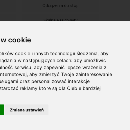
Odciążenia do stóp
Skalpele i uchwyty
w cookie
plików cookie i innych technologii śledzenia, aby
lądania w następujących celach:
aby umożliwić
NAWIGACJA
lność serwisu
,
aby zapewnić lepsze wrażenia z
internetowej
,
aby zmierzyć Twoje zainteresowanie
BLOG
usługami oraz personalizować interakcje
HURTOWNIA
tarczać reklamy które są dla Ciebie bardziej
VLOG
LEKSYKON PODOLOGICZNY
Zmiana ustawień