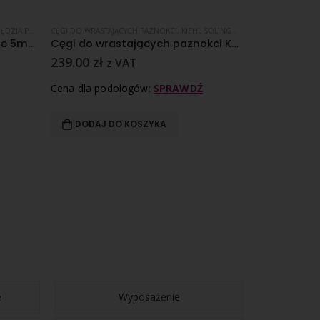
A PODOLOGICZNE
CĘGI DO WRASTAJĄCYCH PAZNOKCI
,
SKÓRKI
,
KIEHL SOLINGEN
,
NARZĘDZIA PODOL
CĘGI BOCZNE
,
KI
Cążki do skórek Kiehl – ostrze 5mm
Cęgi do wrastających paznokci Kiehl – precyzyjne 13 cm
239.00
zł
325.00
zł
z VAT
z
Cena dla podologów:
SPRAWDŹ
Cena dla pod
DODAJ DO KOSZYKA
DODAJ D
e
Wyposażenie