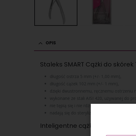
OPIS
Staleks SMART Cążki do skórek
długość ostrza 5 mm (+/- 1,00 mm),
długość cążek 102 mm (+/- 1 mm),
dzięki dwustronnemu, ręcznemu ostrzeniu na 
wykonane ze stali AISI 420, używanej do pro
nie tępią się i nie rdzewieją,
nadają się do sterylizacji w autoklawie.
Inteligentne cążki do skórek