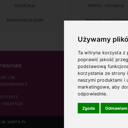
Sterylizacja
Klamry - ortonyksja
Rekonstrukcja płytki
Materiały opatrunkowe
Używamy plikó
Ta witryna korzysta z 
poprawić jakość przeg
 FIRMOWE
INFORMACJE
podstawową funkcjona
korzystania ze strony 
DOK 15B
O NAS
naszymi produktami i 
 SKIERNIEWICE
REGULAMIN
marketingowe
,
aby dos
KONTAKT
odpowiednie
.
361319313
POLITYKA PRYWATNOŚCI
 100297020
ARTYKUŁY PODOLOGICZNE
Zgoda
Odmawiam
CJA:
VARTO.PL