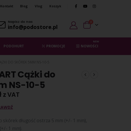
Kontakt
Blog
Vlog
Koszyk
Napisz do nas
0
info@podostore.pl
NEW
PODOHURT
PROMOCJE
NOWOŚCI
ĄŻKI DO SKÓREK 5MM NS-10-5
ART Cążki do
m NS-10-5
ł
z VAT
RAWDŹ
 skórek długość ostrza 5 mm (+/- 1 mm),
+/- 1 mm).