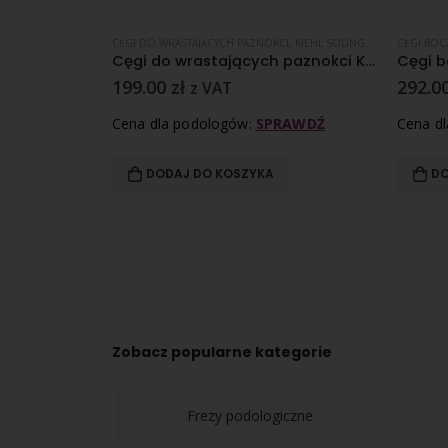
EN
E PAZNOKCIE
,
NARZĘDZIA PODOLOGICZNE
CĘGI DO WRASTAJĄCYCH PAZNOKCI
,
SKÓRKI
,
KIEHL SOLINGEN
,
NARZĘDZIA
CĘGI BOC
Cążki do skórek Kiehl – ostrze 2mm
Cęgi do wrastających paznokci Kiehl ostre – szpiczaste 11,5 cm
Cęgi b
199.00
zł
292.0
z VAT
RAWDŹ
Cena dla podologów:
SPRAWDŹ
Cena d
DODAJ DO KOSZYKA
DO
Zobacz popularne kategorie
Frezy podologiczne