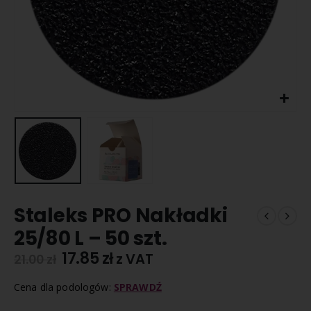
Staleks PRO Nakładki
25/80 L – 50 szt.
17.85
zł
z VAT
21.00
zł
Cena dla podologów:
SPRAWDŹ