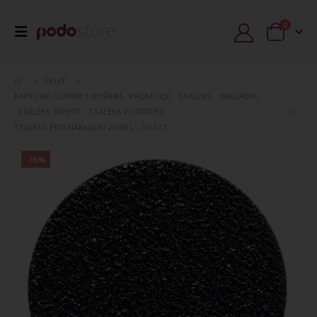
0
SKLEP
KAPTURKI ŚCIERNE I NOŚNIKI
,
PROMOCJE
,
STALEKS
,
NAKŁADKI
,
STALEKS EXPERT
,
STALEKS PODODISC
STALEKS PRO NAKŁADKI 25/80 L – 50 SZT.
-15%