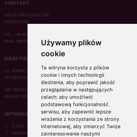
KONTAKT
SKLEP PODOLOGICZNY
PODOSTORE
TEL. +48 602 537 894
MAIL. INFO@PODOSTORE.PL
Używamy plików
cookie
DANE FIRMOWE
Ta witryna korzysta z plików
UL. WIDOK 15B
cookie i innych technologii
96-100 SKIERNIEWICE
śledzenia, aby poprawić jakość
przeglądania w następujących
NIP: 8361319313
REGON: 100297020
celach:
aby umożliwić
podstawową funkcjonalność
serwisu
,
aby zapewnić lepsze
INFORMACJE
wrażenia z korzystania ze strony
O NAS
internetowej
,
aby zmierzyć Twoje
REGULAMIN
zainteresowanie naszymi