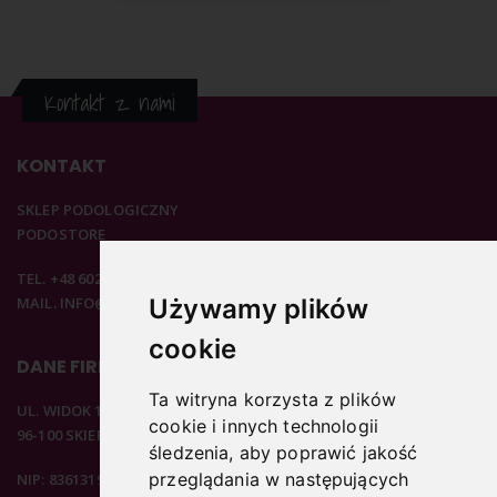
Kontakt z nami
KONTAKT
SKLEP PODOLOGICZNY
PODOSTORE
TEL. +48 602 537 894
MAIL. INFO@PODOSTORE.PL
Używamy plików
cookie
DANE FIRMOWE
Ta witryna korzysta z plików
UL. WIDOK 15B
cookie i innych technologii
96-100 SKIERNIEWICE
śledzenia, aby poprawić jakość
przeglądania w następujących
NIP: 8361319313