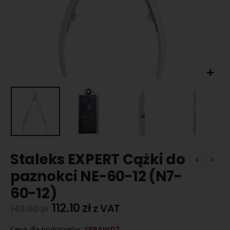
Staleks EXPERT Cążki do
paznokci NE-60-12 (N7-
60-12)
112.10
zł
z VAT
142.00
zł
Cena dla podologów:
SPRAWDŹ