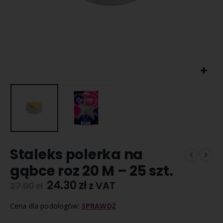
Staleks polerka na
gąbce roz 20 M – 25 szt.
24.30
zł
z VAT
27.00
zł
Cena dla podologów:
SPRAWDŹ