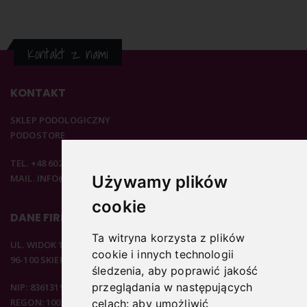
Kontakt z nami
KONTAKT
SKLEP PODOLOGICZNY
PODOSTORE
TEL. +48 602 537 894
MAIL. INFO@PODOSTORE.PL
Używamy plików
cookie
DANE FIRMOWE
Ta witryna korzysta z plików
UL. WIDOK 15B
cookie i innych technologii
96-100 SKIERNIEWICE
śledzenia, aby poprawić jakość
przeglądania w następujących
NIP: 8361319313
REGON: 100297020
celach:
aby umożliwić