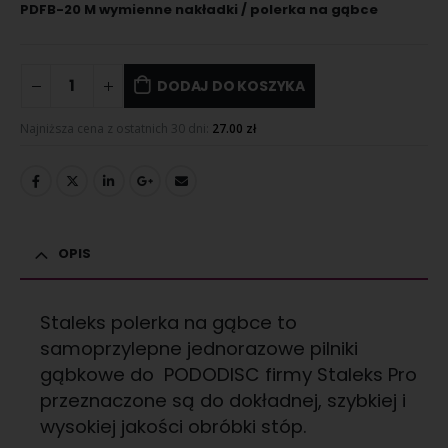
PDFB-20 M wymienne nakładki / polerka na gąbce
DODAJ DO KOSZYKA
Najniższa cena z ostatnich 30 dni:
27.00
zł
OPIS
Staleks polerka na gąbce to
samoprzylepne jednorazowe pilniki
gąbkowe do PODODISC firmy Staleks Pro
przeznaczone są do dokładnej, szybkiej i
wysokiej jakości obróbki stóp.