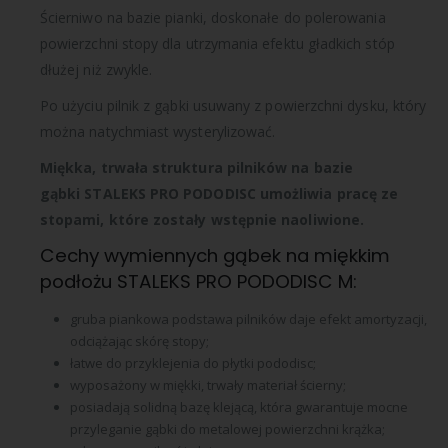
Ścierniwo na bazie pianki, doskonałe do polerowania
powierzchni stopy dla utrzymania efektu gładkich stóp
dłużej niż zwykle.
Po użyciu pilnik z gąbki usuwany z powierzchni dysku, który
można natychmiast wysterylizować.
Miękka, trwała struktura pilników na bazie
gąbki STALEKS PRO PODODISC umożliwia pracę ze
stopami, które zostały wstępnie naoliwione.
Cechy wymiennych gąbek na miękkim
podłożu STALEKS PRO PODODISC M:
gruba piankowa podstawa pilników daje efekt amortyzacji,
odciążając skórę stopy;
łatwe do przyklejenia do płytki pododisc;
wyposażony w miękki, trwały materiał ścierny;
posiadają solidną bazę klejącą, która gwarantuje mocne
przyleganie gąbki do metalowej powierzchni krążka;