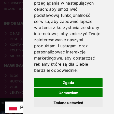
przeglądania w następujących
NIP: 8361319313
REGON: 100297020
celach:
aby umożliwić
podstawową funkcjonalność
serwisu
,
aby zapewnić lepsze
INFORMACJE
wrażenia z korzystania ze strony
O NAS
internetowej
,
aby zmierzyć Twoje
REGULAMIN
zainteresowanie naszymi
KONTAKT
produktami i usługami oraz
POLITYKA PRYWATNOŚCI
personalizować interakcje
ARTYKUŁY PODOLOGICZNE
marketingowe
,
aby dostarczać
reklamy które są dla Ciebie
NAWIGACJA
bardziej odpowiednie
.
BLOG
HURTOWNIA
Zgoda
VLOG
LEKSYKON PODOLOGICZNY
Odmawiam
Zmiana ustawień
© 2021-2025 COPYRIGHT PODOSTORE.PL | REALIZACJA:
VARTO.PL
PL