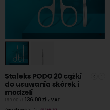
Staleks PODO 20 cążki
do usuwania skórek i
modzeli
136.00
zł
z VAT
159.00
zł
Cena dla podologów:
SPRAWDŹ