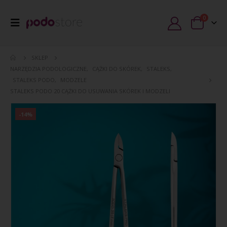
0
SKLEP
NARZĘDZIA PODOLOGICZNE
,
CĄŻKI DO SKÓREK
,
STALEKS
,
STALEKS PODO
,
MODZELE
STALEKS PODO 20 CĄŻKI DO USUWANIA SKÓREK I MODZELI
-14%