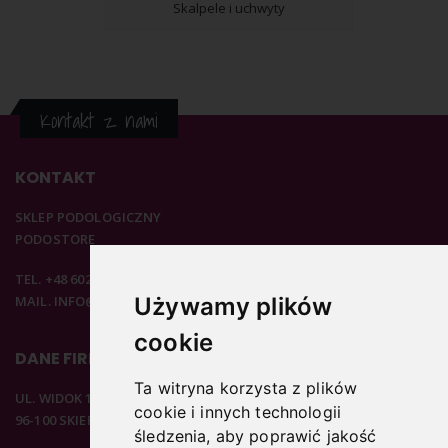
Skalpele i uchwyty
Kontakt z nami
KONTAKT
SKLEP PODOLOGICZNY
PODOSTORE
TEL. +48 602 537 894
MAIL. INFO@PODOSTORE.PL
Używamy plików
cookie
DANE FIRMOWE
Ta witryna korzysta z plików
UL. WIDOK 15B
cookie i innych technologii
96-100 SKIERNIEWICE
śledzenia, aby poprawić jakość