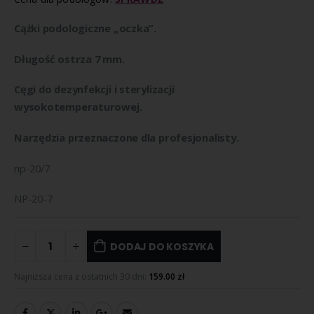
Cążki podologiczne „oczka”.
Długość ostrza 7 mm.
Cęgi do dezynfekcji i sterylizacji
wysokotemperaturowej.
Narzędzia przeznaczone dla profesjonalisty.
np-20/7
NP-20-7
DODAJ DO KOSZYKA
Najniższa cena z ostatnich 30 dni:
159.00
zł