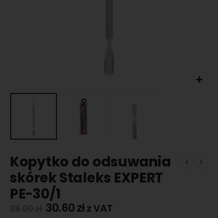
Kopytko do odsuwania
skórek Staleks EXPERT
PE-30/1
30.60
zł
z VAT
36.00
zł