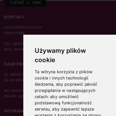
Kontakt z nami
KONTAKT
SKLEP PODOLOGICZNY
PODOSTORE
TEL. +48 602 537 894
MAIL. INFO@PODOSTORE.PL
Używamy plików
cookie
DANE FIRMOWE
Ta witryna korzysta z plików
UL. WIDOK 15B
cookie i innych technologii
96-100 SKIERNIEWICE
śledzenia, aby poprawić jakość
przeglądania w następujących
NIP: 8361319313
REGON: 100297020
celach:
aby umożliwić
podstawową funkcjonalność
serwisu
,
aby zapewnić lepsze
INFORMACJE
wrażenia z korzystania ze strony