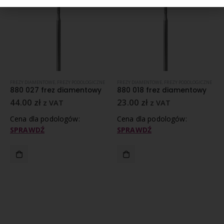
FREZY DIAMENTOWE
,
FREZY PODOLOGICZNE
FREZY DIAMENTOWE
,
FREZY PODOLOGICZNE
880 027 frez diamentowy
880 018 frez diamentowy
44.00
zł
23.00
zł
z VAT
z VAT
Cena dla podologów:
Cena dla podologów:
SPRAWDŹ
SPRAWDŹ