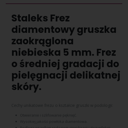
Staleks Frez
diamentowy gruszka
zaokrąglona
niebieska 5 mm. Frez
o średniej gradacji do
pielęgnacji delikatnej
skóry.
Cechy unikatowe frezu o kształcie gruszki w podologii:
Otwieranie i szlifowanie pęknięć.
Wysokiej jakości powłoka diamentowa.
Podlega wszelkim rodzajom sterylizacji i dezynfekcji.