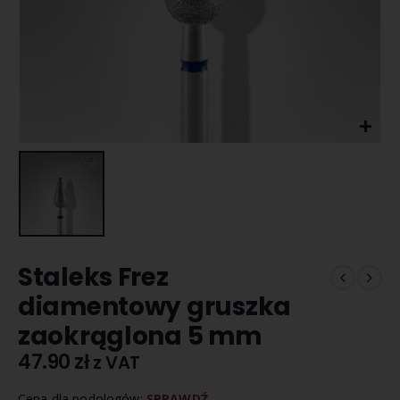
Staleks Frez
diamentowy gruszka
zaokrąglona 5 mm
47.90
zł
z VAT
Cena dla podologów:
SPRAWDŹ