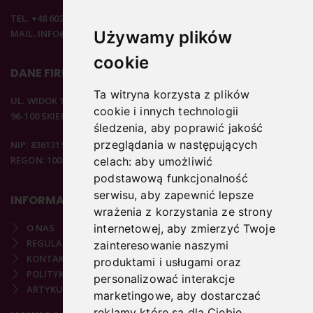
TEL. +48 602 537 894
MAIL. INFO@PODOSTORE.PL
Używamy plików
cookie
DANE FIRMOWE
Ta witryna korzysta z plików
UL. WIDOK 15B
cookie i innych technologii
96-100 SKIERNIEWICE
śledzenia, aby poprawić jakość
przeglądania w następujących
NIP: 8361319313
REGON: 100297020
celach:
aby umożliwić
podstawową funkcjonalność
serwisu
,
aby zapewnić lepsze
INFORMACJE
wrażenia z korzystania ze strony
O NAS
internetowej
,
aby zmierzyć Twoje
REGULAMIN
zainteresowanie naszymi
KONTAKT
produktami i usługami oraz
POLITYKA PRYWATNOŚCI
personalizować interakcje
ARTYKUŁY PODOLOGICZNE
marketingowe
,
aby dostarczać
reklamy które są dla Ciebie