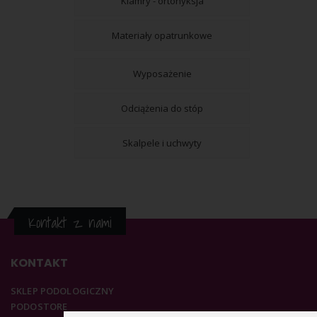
Klamry - ortonyksja
Materiały opatrunkowe
Wyposażenie
Odciążenia do stóp
Skalpele i uchwyty
Kontakt z nami
KONTAKT
SKLEP PODOLOGICZNY
PODOSTORE