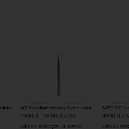
AMENTOWE
,
FREZY PODOLOGICZNE
FREZY DIAMENTOWE
,
FREZY PODOLOGICZ
801 frez diamentowy średnioziarnisty nasyp
zł
–
55.00
zł
49.00
zł
z VAT
z VAT
la podologów:
SPRAWDŹ
Cena dla podologów:
SPRAWDŹ