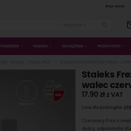
Moje konto
Wszystkie
POSAŻENIE
HIGIENA
ODCIĄŻENIA
PRODUCENCI
TOWE
,
STALEKS
,
STALEKS FREZY
STALEKS FREZ DIAMENTOWY WALEC CZERW
Staleks Fr
walec cze
17.90
zł
z VAT
Cena dla podologów:
SP
Czerwony frez o miękk
skóry, odpowiedni dl