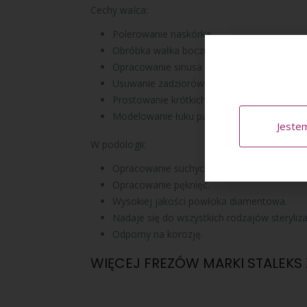
Cechy walca:
Polerowanie naskórka.
Obróbka wałka bocznego.
Opracowanie sinusa bocznego.
Usuwanie zadziorów.
Prostowanie krótkich I nierównych paznokci
Modelowanie łuku paznokcia.
Jeste
W podologii:
Opracowanie suchych modzeli I nagniotków
Opracowanie pęknięć.
Wysokiej jakości powłoka diamentowa.
Nadaje się do wszystkich rodzajów sterylizac
Odporny na korozję.
WIĘCEJ FREZÓW MARKI STALEKS