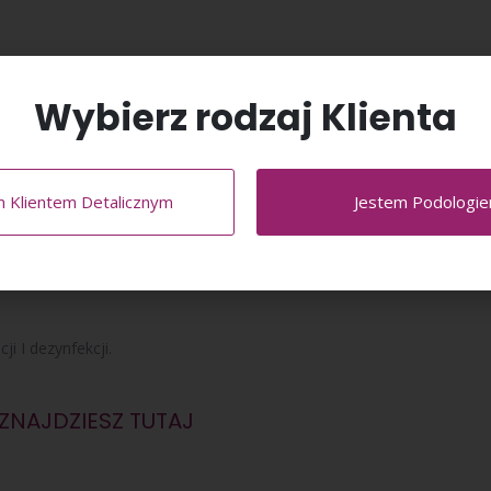
Wybierz rodzaj Klienta
.
m Klientem Detalicznym
Jestem Podologi
.
ji I dezynfekcji.
ZNAJDZIESZ TUTAJ