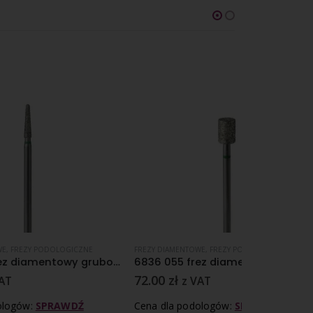
NE
FREZY DIAMENTOWE
,
FREZY PODOLOGICZNE
FREZY DIAMENTO
6850 023 frez diamentowy gruboziarnisty nasyp
6836 055 frez diamentowy gruboziarnisty nasyp
72.00
zł
55.00
zł
z VAT
z 
Cena dla podologów:
SPRAWDŹ
Cena dla pod