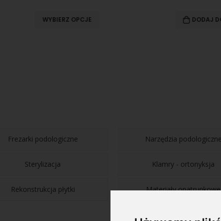
ERZ OPCJE
DODAJ DO KOSZYKA
Frezarki podologiczne
Narzędzia podologiczn
Sterylizacja
Klamry - ortonyksja
Rekonstrukcja płytki
Materiały opatrunkowe