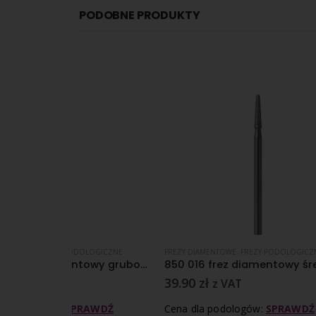
PODOBNE PRODUKTY
OLOGICZNE
FREZY DIAMENTOWE
,
FREZY PODOLOGICZNE
FREZY DI
6841 037 frez diamentowy gruboziarnisty nasyp
850 016 frez diamentowy średnioziarnisty nasyp
39.90
zł
19.00
z VAT
RAWDŹ
Cena dla podologów:
SPRAWDŹ
Cena d