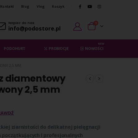
Kontakt
Blog
Vlog
Koszyk
Napisz do nas
0
info@podostore.pl
NEW
PODOHURT
PROMOCJE
NOWOŚCI
ONY 2,5 MM
ez diamentowy
rwony 2,5 mm
RAWDŹ
iej ziarnistości do delikatnej pielęgnacji
a początkujących I profesjonalnych