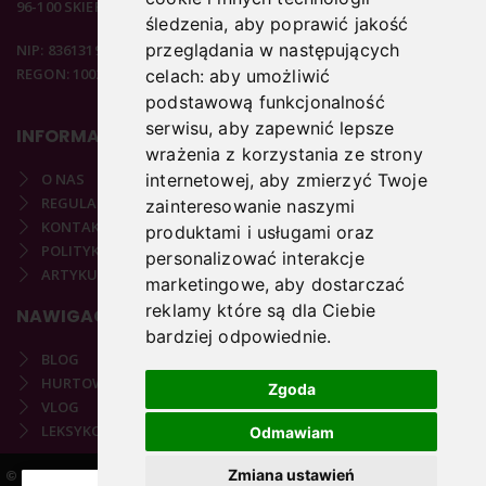
96-100 SKIERNIEWICE
śledzenia, aby poprawić jakość
przeglądania w następujących
NIP: 8361319313
REGON: 100297020
celach:
aby umożliwić
podstawową funkcjonalność
serwisu
,
aby zapewnić lepsze
INFORMACJE
wrażenia z korzystania ze strony
O NAS
internetowej
,
aby zmierzyć Twoje
REGULAMIN
zainteresowanie naszymi
KONTAKT
produktami i usługami oraz
POLITYKA PRYWATNOŚCI
personalizować interakcje
ARTYKUŁY PODOLOGICZNE
marketingowe
,
aby dostarczać
reklamy które są dla Ciebie
NAWIGACJA
bardziej odpowiednie
.
BLOG
HURTOWNIA
Zgoda
VLOG
LEKSYKON PODOLOGICZNY
Odmawiam
Zmiana ustawień
© 2021-2025 COPYRIGHT PODOSTORE.PL | REALIZACJA:
VARTO.PL