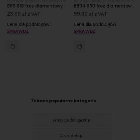
FREZY DIAMENTOWE
,
FREZY PODOLOGICZNE
FREZY DIAMENTOWE
,
FREZY PODOLOGICZNE
880 018 frez diamentowy
6894 060 frez diamentowy gruboziarnisty nasyp
23.00
zł
99.00
zł
z VAT
z VAT
Cena dla podologów:
Cena dla podologów:
SPRAWDŹ
SPRAWDŹ
Zobacz popularne kategorie
Frezy podologiczne
Dezynfekcja