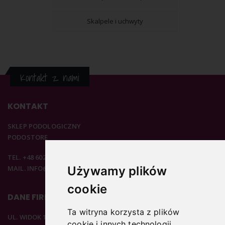
Skalpele i uchwyty
Kontakt z nami
KONTAKT
SKLEP PODOLOGICZNY
PODOSTORE
TEL. +48 602 537 894
MAIL. INFO@PODOSTORE.PL
Używamy plików
cookie
DANE FIRMOWE
Ta witryna korzysta z plików
UL. WIDOK 15B
cookie i innych technologii