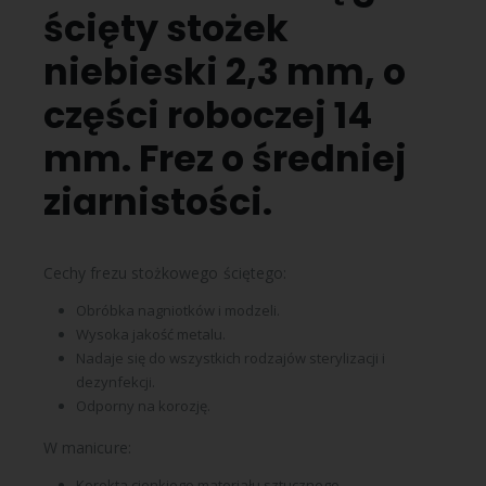
ścięty stożek
niebieski 2,3 mm, o
części roboczej 14
mm. Frez o średniej
ziarnistości.
Cechy frezu stożkowego ściętego:
Obróbka nagniotków i modzeli.
Wysoka jakość metalu.
Nadaje się do wszystkich rodzajów sterylizacji i
dezynfekcji.
Odporny na korozję.
W manicure:
Korekta cienkiego materiału sztucznego.