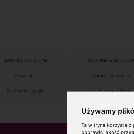
Frezarki podologiczne
Narzędzia podologiczn
Sterylizacja
Klamry - ortonyksja
Rekonstrukcja płytki
Materiały opatrunkowe
Używamy plikó
Ta witryna korzysta z 
poprawić jakość przeg