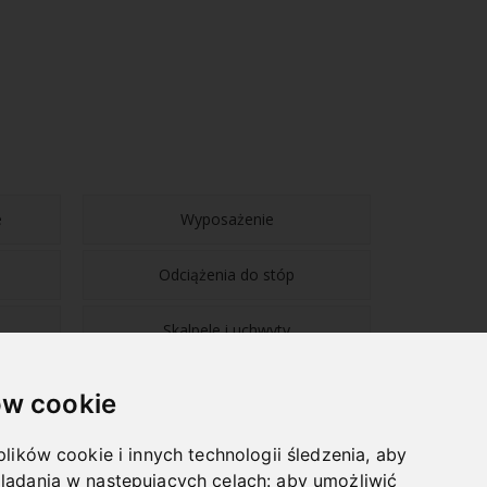
e
Wyposażenie
Odciążenia do stóp
Skalpele i uchwyty
w cookie
plików cookie i innych technologii śledzenia, aby
lądania w następujących celach:
aby umożliwić