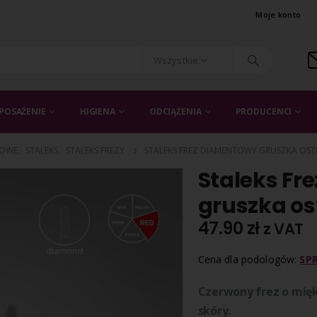
Moje konto
Wszystkie
POSAŻENIE
HIGIENA
ODCIĄŻENIA
PRODUCENCI
TOWE
,
STALEKS
,
STALEKS FREZY
STALEKS FREZ DIAMENTOWY GRUSZKA OST
Staleks Fr
gruszka o
47.90
zł
z VAT
Cena dla podologów:
SP
Czerwony frez o miękk
skóry.