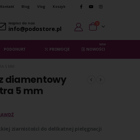
Kontakt
Blog
Vlog
Koszyk
Napisz do nas
0
info@podostore.pl
NEW
PODOHURT
PROMOCJE
NOWOŚCI
RA 5 MM
ez diamentowy
stra 5 mm
RAWDŹ
iej ziarnistości do delikatnej pielęgnacji