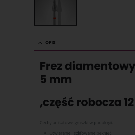
OPIS
Frez diamentowy
5 mm
,część robocza 12
Cechy unikatowe gruszki w podologii:
Otwieranie i szlifowanie pęknięć.