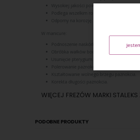
Wysokiej jakości powłoka diamentowa.
Podlega wszelkim rodzajom sterylizacji i dez
Odporny na korozję.
W manicure:
Podnoszenie naskórka.
Jeste
Obróbka wałków bocznych.
Usunięcie pterygium.
Polerowanie paznokci przed przedłużaniem 
Kształtowanie wolnego brzegu paznokcia.
Korekta długości paznokcia.
WIĘCEJ FREZÓW MARKI STALEKS
PODOBNE PRODUKTY