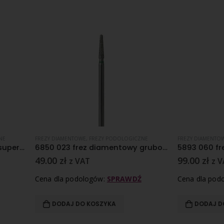
AMENTOWE
,
FREZY PODOLOGICZNE
FREZY DIAMENTOWE
,
FREZY PODOLOGICZ
6850 023 frez diamentowy gruboziarnisty nasyp
zł
99.00
zł
z VAT
z VAT
la podologów:
SPRAWDŹ
Cena dla podologów:
SPRAWDŹ
DAJ DO KOSZYKA
DODAJ DO KOSZYKA