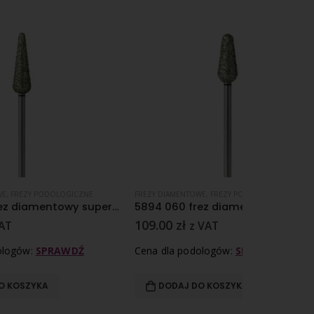
NE
FREZY DIAMENTOWE
,
FREZY PODOLOGICZNE
FREZY DIAMENTO
5893 060 frez diamentowy super gruboziarnisty nasyp
5894 060 frez diamentowy super gruboziarnisty nasyp
109.00
zł
27.90
zł
z VAT
z 
Cena dla podologów:
SPRAWDŹ
Cena dla pod
DODAJ DO KOSZYKA
DODAJ D