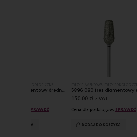
OLOGICZNE
FREZY DIAMENTOWE
,
FREZY PODOLOGICZNE
FREZY DI
836 S 055 frez diamentowy średnioziarnisty nasyp
5896 080 frez diamentowy super gruboziarnisty nasyp
150.00
zł
49.00
z VAT
RAWDŹ
Cena dla podologów:
SPRAWDŹ
Cena d
DODAJ DO KOSZYKA
DO