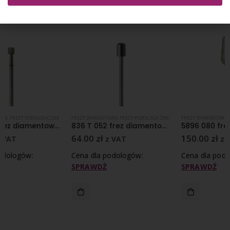
FREZY DIAMENTOWE
,
FREZY PODOLOGICZNE
FREZY DIAMENTOWE
,
FREZY PODOLOGICZNE
836 T 052 frez diamentowy średnioziarnisty nasyp
5896 080 frez diamentowy super gruboziarnisty nasyp
64.00
zł
150.00
zł
z VAT
z VAT
Cena dla podologów:
Cena dla podologów:
SPRAWDŹ
SPRAWDŹ