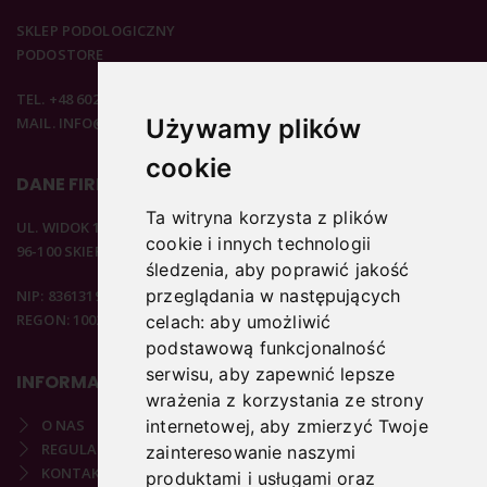
SKLEP PODOLOGICZNY
PODOSTORE
TEL. +48 602 537 894
MAIL. INFO@PODOSTORE.PL
Używamy plików
cookie
DANE FIRMOWE
Ta witryna korzysta z plików
UL. WIDOK 15B
cookie i innych technologii
96-100 SKIERNIEWICE
śledzenia, aby poprawić jakość
przeglądania w następujących
NIP: 8361319313
REGON: 100297020
celach:
aby umożliwić
podstawową funkcjonalność
serwisu
,
aby zapewnić lepsze
INFORMACJE
wrażenia z korzystania ze strony
O NAS
internetowej
,
aby zmierzyć Twoje
REGULAMIN
zainteresowanie naszymi
KONTAKT
produktami i usługami oraz