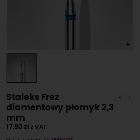
Staleks Frez
diamentowy płomyk 2,3
mm
17.90
zł
z VAT
Cena dla podologów:
SPRAWDŹ