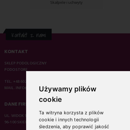
Skalpele i uchwyty
Kontakt z nami
KONTAKT
SKLEP PODOLOGICZNY
PODOSTORE
TEL. +48 602 537 894
Używamy plików
MAIL. INFO@PODOSTORE.PL
cookie
DANE FIRMOWE
Ta witryna korzysta z plików
UL. WIDOK 15B
cookie i innych technologii
96-100 SKIERNIEWICE
śledzenia, aby poprawić jakość