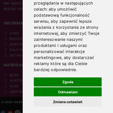
przeglądania w następujących
NIP: 8361319313
REGON: 100297020
celach:
aby umożliwić
podstawową funkcjonalność
serwisu
,
aby zapewnić lepsze
INFORMACJE
wrażenia z korzystania ze strony
internetowej
,
aby zmierzyć Twoje
O NAS
REGULAMIN
zainteresowanie naszymi
KONTAKT
produktami i usługami oraz
POLITYKA PRYWATNOŚCI
personalizować interakcje
ARTYKUŁY PODOLOGICZNE
marketingowe
,
aby dostarczać
reklamy które są dla Ciebie
NAWIGACJA
bardziej odpowiednie
.
BLOG
HURTOWNIA
Zgoda
VLOG
LEKSYKON PODOLOGICZNY
Odmawiam
Zmiana ustawień
© 2021-2025 COPYRIGHT PODOSTORE.PL | REALIZACJA:
VARTO.PL