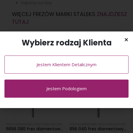
Odporny na rdzę.
WIĘCEJ FREZÓW MARKI STALEKS
ZNAJDZIESZ
TUTAJ
Wybierz rodzaj Klienta
PODOBNE PRODUKTY
Jestem Klientem Detalicznym
Jestem Podologiem
FREZY DIAMENTOWE
,
FREZY PODOLOGICZNE
FREZY DIAMENTOWE
,
FREZY PODOLOGICZNE
5896 080 frez diamentowy super gruboziarnisty nasyp
856 040 frez diamentowy średnioziarnisty nasyp