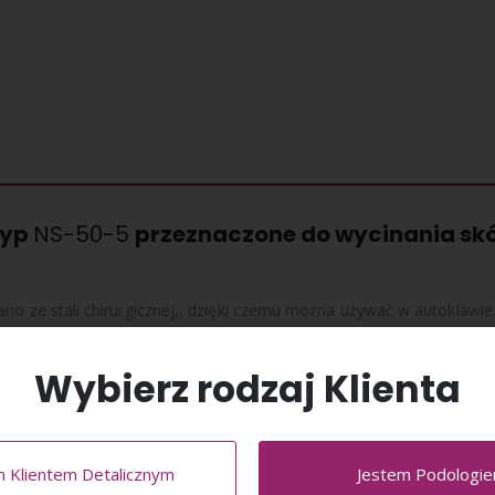
typ
NS-50-5
przeznaczone do wycinania skó
no ze stali chirurgicznej,, dzięki czemu można używać w autoklawie
 w okolicy zawiasu co gwarantuje doskonałą widoczność części
Wybierz rodzaj Klienta
m Klientem Detalicznym
Jestem Podologi