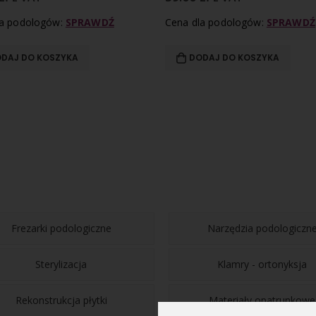
la podologów:
SPRAWDŹ
Cena dla podologów:
SPRAWDŹ
DAJ DO KOSZYKA
DODAJ DO KOSZYKA
Frezarki podologiczne
Narzędzia podologiczn
Sterylizacja
Klamry - ortonyksja
Rekonstrukcja płytki
Materiały opatrunkowe