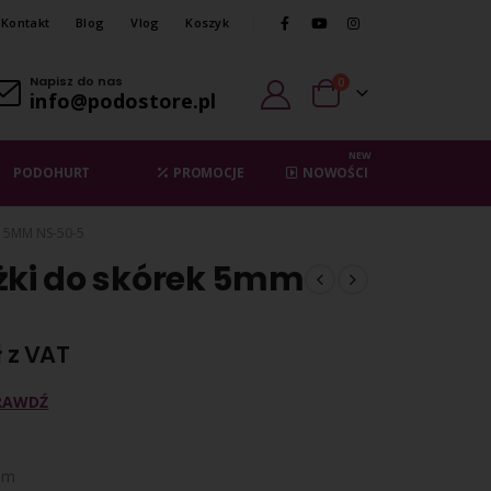
Kontakt
Blog
Vlog
Koszyk
Napisz do nas
0
info@podostore.pl
NEW
PODOHURT
PROMOCJE
NOWOŚCI
 5MM NS-50-5
żki do skórek 5mm
ł
z VAT
RAWDŹ
m
mm