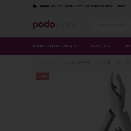
DARMOWA DOSTAWA PRZY ZAKUPACH POWYŻEJ 500ZŁ!
KOSMETYKI I PREPARATY
NARZĘDZIA
WY
SKLEP
NARZĘDZIA PODOLOGICZNE
,
CĄŻKI DO
-14%