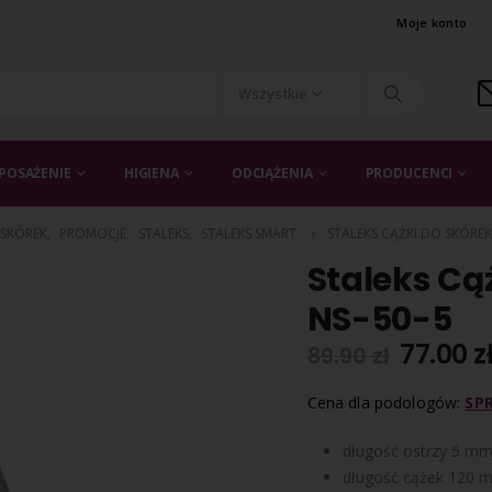
Moje konto
Wszystkie
POSAŻENIE
HIGIENA
ODCIĄŻENIA
PRODUCENCI
 SKÓREK
,
PROMOCJE
,
STALEKS
,
STALEKS SMART
STALEKS CĄŻKI DO SKÓREK
Staleks Cą
NS-50-5
77.00
z
89.90
zł
Cena dla podologów:
SP
długość ostrzy 5 m
długość cążek 120 