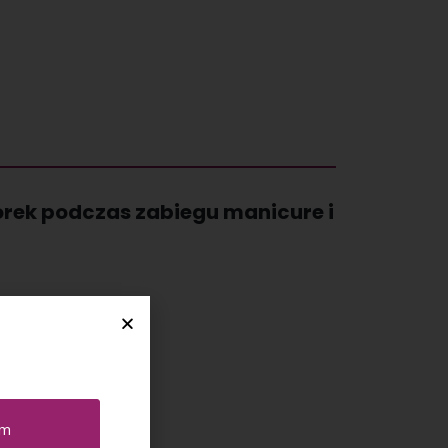
rek podczas zabiegu manicure i
.
 roboczej,
em