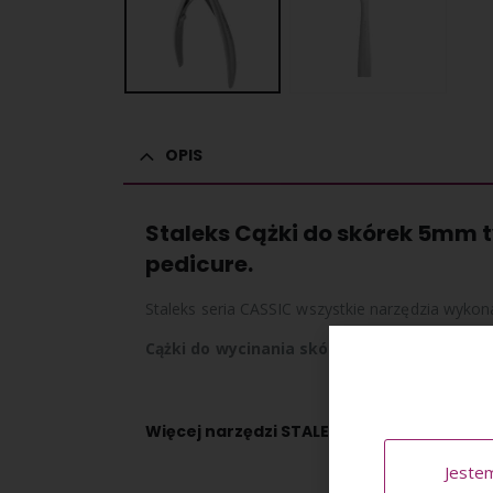
OPIS
Staleks Cążki do skórek 5mm 
pedicure.
Staleks seria CASSIC wszystkie narzędzia wykona
Cążki do wycinania skórek cechuje wcięcie
Więcej narzędzi STALEKS
znajdziesz tutaj
Jeste