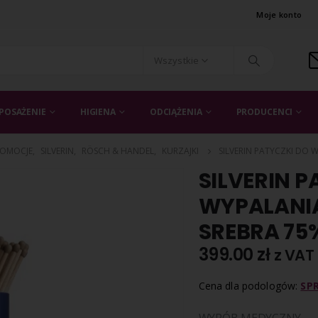
Moje konto
Wszystkie
POSAŻENIE
HIGIENA
ODCIĄŻENIA
PRODUCENCI
ROMOCJE
,
SILVERIN
,
RÖSCH & HANDEL
,
KURZAJKI
SILVERIN PATYCZKI DO 
SILVERIN P
WYPALANI
SREBRA 75%
399.00
zł
z VAT
Cena dla podologów:
SP