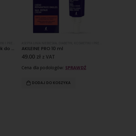
PARATY ZABIEGOWE
ASEPTA LINIA NIEBIESKA
,
OPATRUNKI
,
DIABETYK
,
PĘKAJĄCE PIĘTY
,
KOSMETYKI I PREPARATY ZABIEGOWE
AKADEMIA PODOL
,
ON
Akileine CICALEINE Opatrunek do pęknięć 4 ml
AKILEINE PRO 10 ml
AP Podoluft
49.00
zł
17.00
zł
z VAT
z 
Cena dla podologów:
SPRAWDŹ
Cena dla pod
DODAJ DO KOSZYKA
DOWIEDZ 