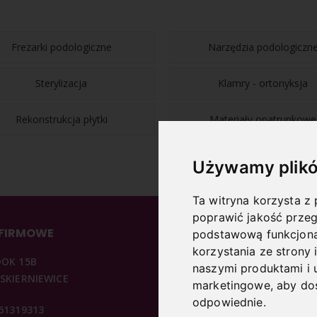
Frezarki podologiczne
Narzędzia podologiczn
Sterylizacja
Klamry - ortonyksja
Rekonstrukcja płytki
Materiały opatrunkowe
Używamy plikó
Ta witryna korzysta z 
poprawić jakość przeg
 FIRMOWE
INFORMACJE
podstawową funkcjona
korzystania ze strony 
DOK 15B
O NAS
naszymi produktami i 
 SKIERNIEWICE
REGULAMIN
marketingowe
,
aby dos
KONTAKT
odpowiednie
.
361319313
POLITYKA PRYWATNOŚCI