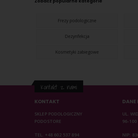
Zobacz popularne kategorie
Frezy podologiczne
Dezynfekcja
Kosmetyki zabiegowe
Kontakt z nami
KONTAKT
DANE
SKLEP PODOLOGICZNY
UL. WI
PODOSTORE
96-100
TEL. +48 602 537 894
NIP: 8