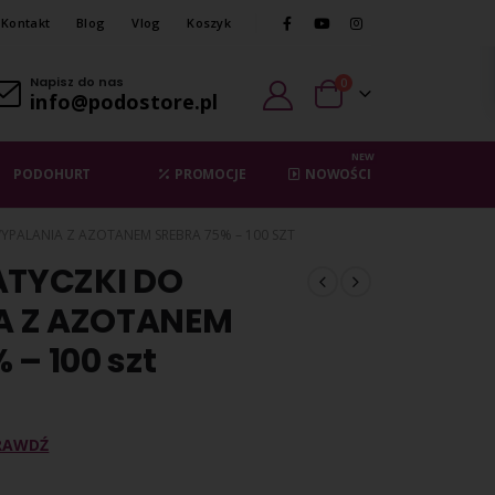
Kontakt
Blog
Vlog
Koszyk
Napisz do nas
0
info@podostore.pl
NEW
PODOHURT
PROMOCJE
NOWOŚCI
WYPALANIA Z AZOTANEM SREBRA 75% – 100 SZT
ATYCZKI DO
A Z AZOTANEM
 – 100 szt
RAWDŹ