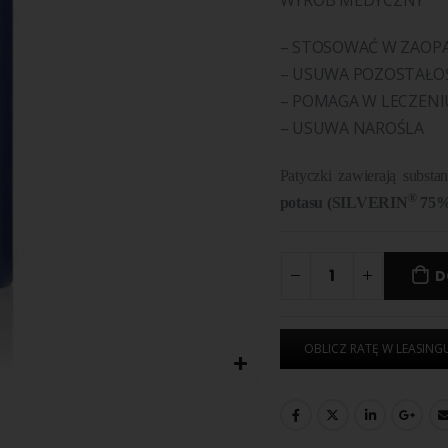
WYRÓB MEDYCZNY
– STOSOWAĆ W ZAOPA
– USUWA POZOSTAŁO
– POMAGA W LECZEN
– USUWA NAROŚLA
Patyczki zawierają subst
®
potasu (SILVERIN
75%
D