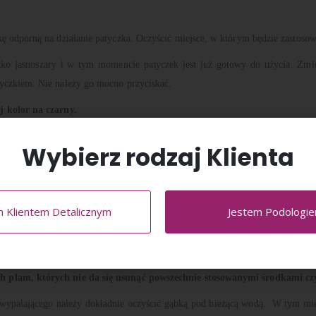
 odporną na działanie patyczka. Oczyścić miejsce, w którym będzie zastoso
ko jasnoszary i w tym momencie patyczek jest już gotowy do użycia. Zmie
yczkiem. Nie należy go mocno przyciskać.
j kolor na czarny.
cia pożądanego efektu.
Każdy patyczek przeznaczony jest do jednorazowego
Wybierz rodzaj Klienta
jących nietypowe zabarwienie lub nietypowy kształt, których nie można 
m Klientem Detalicznym
Jestem Podologi
®
zone są azotanem srebra SILVERIN
nie należy dotykać wilgotnymi dłońmi
.
 plam, których nie da się usunąć powszechnie stosowanymi środkami cz
 wypalającego należy dokładnie oczyścić gąbką pod bieżącą wodą. W tym mie