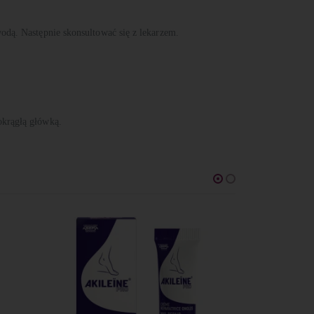
odą. Następnie skonsultować się z lekarzem.
okrągłą główką.
BRA