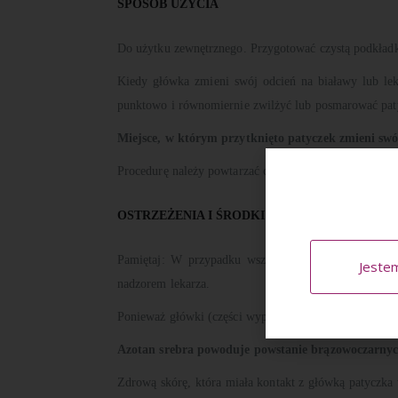
SPOSÓB UŻYCIA
Do użytku zewnętrznego. Przygotować czystą podkładkę
Kiedy główka zmieni swój odcień na białawy lub lek
punktowo i równomiernie zwilżyć lub posmarować pat
Miejsce, w którym przytknięto patyczek zmieni swó
Procedurę należy powtarzać co 2-3 dni aż do osiągnię
OSTRZEŻENIA I ŚRODKI OSTROŻNOŚCI
Pamiętaj: W przypadku wszelkich zmian skórnych ma
Jeste
nadzorem lekarza.
Ponieważ główki (części wypalającej) patyczka nasąc
Azotan srebra powoduje powstanie brązowoczarnych
Zdrową skórę, która miała kontakt z główką patyczka