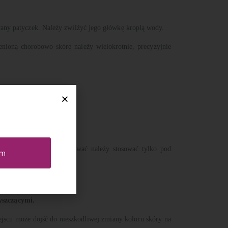
wany patyczek. Należy zwilżyć jego główkę kroplą wody.
nioną chorobowo skórę należy wielokrotnie, precyzyjnie
 użytku.
jednoznacznie zidentyfikować
należy stosować tylko pod
em
yszczącymi.
jscu może dojść do nieszkodliwej zmiany koloru skóry na