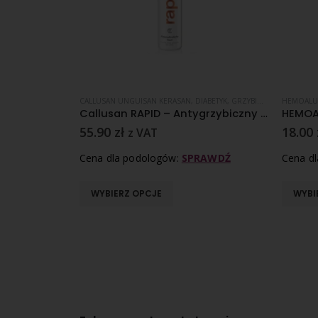
I PREPARATY ZABIEGOWE
METYKI I PREPARATY ZABIEGOWE
CALLUSAN UNGUISAN KERASAN
,
NADPOTLIWOŚĆ
,
PĘKAJĄCE PIĘTY
,
REGENERACJA SKÓRY
,
SKÓRA SUCHA
,
DIABETYK
,
SKÓRA NORMALNA
,
GRZYBICA PAZNOKCI
HEMOALU
,
G
Callusan MARES – Krem w piance – 175 ml
Callusan RAPID – Antygrzybiczny krem w piance do pielęgnacji stóp
55.90
zł
18.00
z VAT
RAWDŹ
Cena dla podologów:
SPRAWDŹ
Cena d
WYBIERZ OPCJE
WYBI