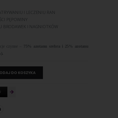
TRYWANIU I LECZENIU RAN
ŚCI PĘPOWINY
IU BRODAWEK I NAGNIOTKÓW
ancje czynne –
75% azotanu srebra i 25% azotanu
).
ODAJ DO KOSZYKA