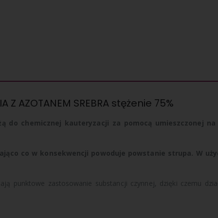
IA Z AZOTANEM SREBRA stężenie 75%
żą do chemicznej kauteryzacji za pomocą umieszczonej na
ągająco co w konsekwencji powoduje powstanie strupa. W uż
ją punktowe zastosowanie substancji czynnej, dzięki czemu działa