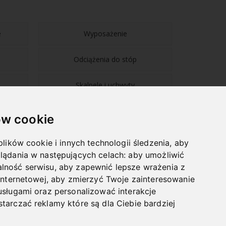
e
Wyposażenie
Odciążenia do stóp
Skalpele i uchwyty
w cookie
plików cookie i innych technologii śledzenia, aby
lądania w następujących celach:
aby umożliwić
NAWIGACJA
lność serwisu
,
aby zapewnić lepsze wrażenia z
internetowej
,
aby zmierzyć Twoje zainteresowanie
BLOG
usługami oraz personalizować interakcje
HURTOWNIA
tarczać reklamy które są dla Ciebie bardziej
VLOG
LEKSYKON PODOLOGICZNY