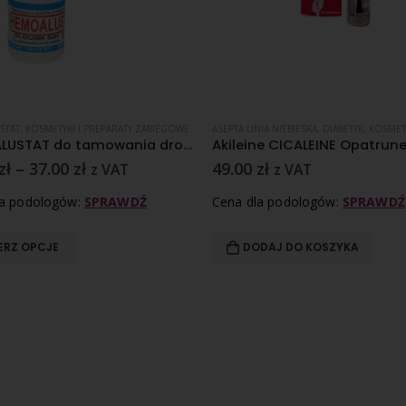
STAT
RZYBICA SKÓRY
,
KOSMETYKI I PREPARATY ZABIEGOWE
,
KOSMETYKI I PREPARATY ZABIEGOWE
ASEPTA LINIA NIEBIESKA
,
PĘKAJĄCE PIĘTY
,
DIABETYK
,
KOSMETYKI I PRE
HEMOALUSTAT do tamowania drobnych krwawień – różne pojemności
zł
–
37.00
zł
49.00
zł
z VAT
z VAT
la podologów:
SPRAWDŹ
Cena dla podologów:
SPRAWDŹ
ERZ OPCJE
DODAJ DO KOSZYKA