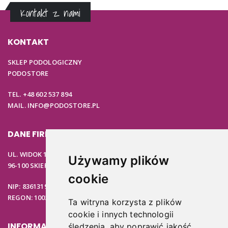
Kontakt z nami
KONTAKT
SKLEP PODOLOGICZNY
PODOSTORE
TEL. +48 602 537 894
MAIL. INFO@PODOSTORE.PL
DANE FIRMOWE
UL. WIDOK 15B
Używamy plików
96-100 SKIERNIEWICE
cookie
NIP: 8361319313
REGON: 100297020
Ta witryna korzysta z plików
cookie i innych technologii
INFORMACJE
śledzenia, aby poprawić jakość