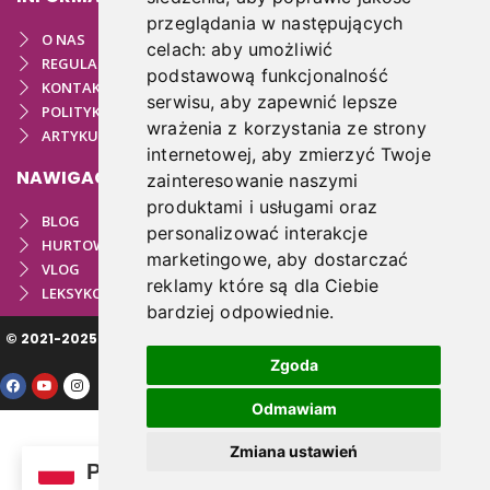
przeglądania w następujących
O NAS
celach:
aby umożliwić
REGULAMIN
podstawową funkcjonalność
KONTAKT
serwisu
,
aby zapewnić lepsze
POLITYKA PRYWATNOŚCI
wrażenia z korzystania ze strony
ARTYKUŁY PODOLOGICZNE
internetowej
,
aby zmierzyć Twoje
NAWIGACJA
zainteresowanie naszymi
produktami i usługami oraz
BLOG
personalizować interakcje
HURTOWNIA
marketingowe
,
aby dostarczać
VLOG
reklamy które są dla Ciebie
LEKSYKON PODOLOGICZNY
bardziej odpowiednie
.
© 2021-2025 COPYRIGHT PODOSTORE.PL | REALIZACJA:
VARTO.PL
Zgoda
Odmawiam
Zmiana ustawień
PL