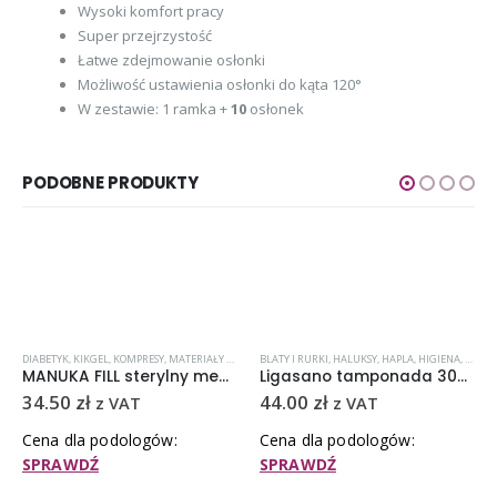
Wysoki komfort pracy
Super przejrzystość
Łatwe zdejmowanie osłonki
Możliwość ustawienia osłonki do kąta 120°
W zestawie: 1 ramka +
10
osłonek
PODOBNE PRODUKTY
ATRUNKI I BANDAŻE
DIABETYK
,
KIKGEL
,
PĘKAJĄCE PIĘTY
,
KOMPRESY
,
MATERIAŁY OPATRUNKOWE I HIGIENICZNE
BLATY I RURKI
,
HALUKSY
,
,
MIÓD MANUKA
HAPLA
,
HIGIENA
,
OPATRU
,
LIGAS
MANUKA FILL sterylny medyczny miód Manuka 15 g
Ligasano tamponada 300 x 5 x 0,3cm
34.50
zł
44.00
zł
z VAT
z VAT
Cena dla podologów:
Cena dla podologów:
SPRAWDŹ
SPRAWDŹ
,
OKULARY, PRZYŁBICE, MASECZKI I AKCESORIA