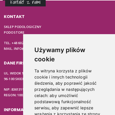
Kontakt z nami
KONTAKT
SKLEP PODOLOGICZNY
PODOSTORE
TEL. +48 602 537 894
MAIL. INFO@PODOSTORE.PL
Używamy plików
cookie
DANE FIRMOWE
Ta witryna korzysta z plików
UL. WIDOK 15B
cookie i innych technologii
96-100 SKIERNIEWICE
śledzenia, aby poprawić jakość
przeglądania w następujących
NIP: 8361319313
REGON: 100297020
celach:
aby umożliwić
podstawową funkcjonalność
serwisu
,
aby zapewnić lepsze
INFORMACJE
wrażenia z korzystania ze strony