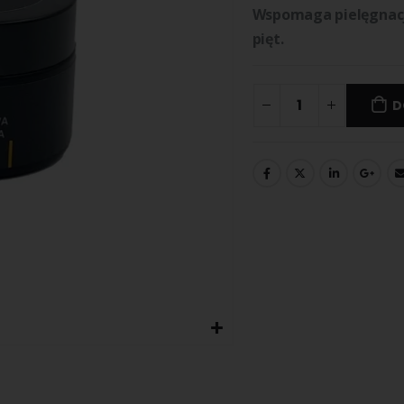
Wspomaga pielęgnacj
pięt.
D