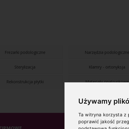
Frezarki podologiczne
Narzędzia podologiczn
Sterylizacja
Klamry - ortonyksja
Rekonstrukcja płytki
Materiały opatrunkowe
Używamy plikó
Ta witryna korzysta z 
poprawić jakość przeg
 FIRMOWE
INFORMACJE
podstawową funkcjona