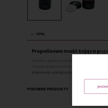
OPIS
Propolisowa maść kojąca p
opr
Ponadto łagodzi podrażnienia i stany zapalne.
Propolis wspiera leczenie trudno gojących się ra
Wspomaga pielęgnację suchych, zrogowacia
Jeste
PODOBNE PRODUKTY