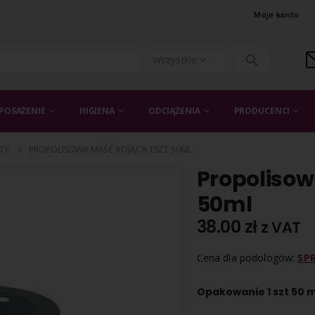
Moje konto
Wszystkie
POSAŻENIE
HIGIENA
ODCIĄŻENIA
PRODUCENCI
ĘTY
PROPOLISOWA MAŚĆ KOJĄCA 1SZT 50ML
Propolisow
50ml
38.00
zł
z VAT
Cena dla podologów:
SP
Opakowanie 1 szt 50 m