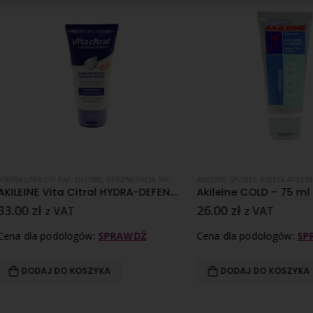
NIA DO RĄK
MOCJE
,
DŁONIE
,
REGENERACJA SKÓRY
,
SKÓRA SUCHA
AKILEINE SPORTS
,
ASEPTA AKILEINE
,
DŁONI
AKILEINE Vita Citral HYDRA-DEFENSE – ochronny balsam do rąk 75 ml
Akileine COLD – 75 ml
zł
26.00
zł
z VAT
z VAT
la podologów:
SPRAWDŹ
Cena dla podologów:
SPRAWDŹ
DAJ DO KOSZYKA
DODAJ DO KOSZYKA