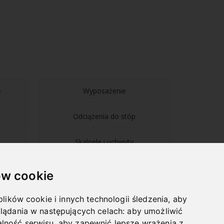
e
Wyposażenie
Odciążenia do stóp
Skalpele i uchwyty
w cookie
plików cookie i innych technologii śledzenia, aby
lądania w następujących celach:
aby umożliwić
NAWIGACJA
lność serwisu
,
aby zapewnić lepsze wrażenia z