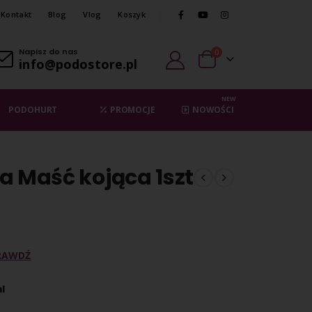
Kontakt
Blog
Vlog
Koszyk
Napisz do nas
0
info@podostore.pl
NEW
PODOHURT
PROMOCJE
NOWOŚCI
a Maść kojąca 1szt
RAWDŹ
l