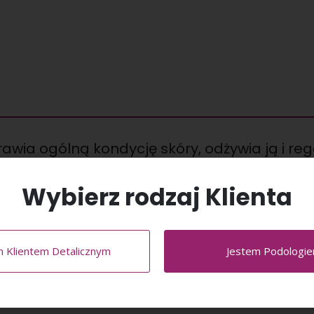
awia ogólną kondycję skóry, odżywia ją i reg
Wybierz rodzaj Klienta
n, także szczelinowatych głębokich pęknięć skóry.
łych i popękanych pięt.
m Klientem Detalicznym
Jestem Podologi