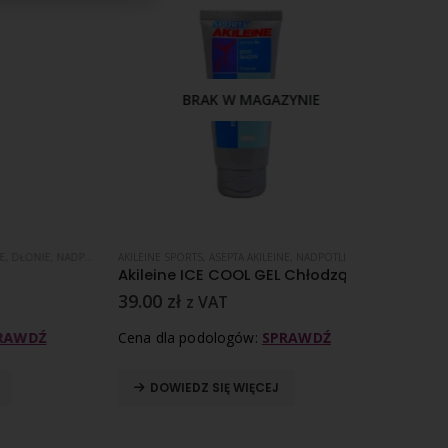
BRAK W MAGAZYNIE
E
,
NADPOTLIWOŚĆ
AKILEINE SPORTS
,
ASEPTA AKILEINE
,
NADPOTLIWOŚĆ
ALLPRESAN I ZUL
Akileine ICE COOL GEL Chłodzący żel do stóp dla sportowców – 75 ml
39.00
zł
48.00
zł
–
z VAT
Cena dla podologów:
SPRAWDŹ
Cena dla pod
DOWIEDZ SIĘ WIĘCEJ
WYBIERZ O