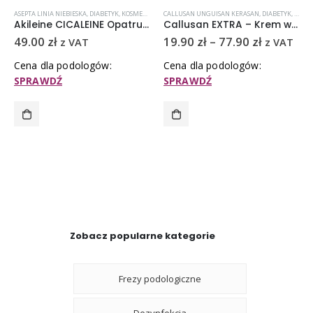
SUCHA
ASEPTA LINIA NIEBIESKA
,
SKÓRA WRAŻLIWA
,
DIABETYK
,
KOSMETYKI I PREPARATY ZABIEGOWE
CALLUSAN UNGUISAN KERASAN
,
OPATRUNKI
,
DIABETYK
,
PĘKAJĄCE PI
,
KOSME
Akileine CICALEINE Opatrunek do pęknięć 4 ml
Callusan EXTRA – Krem w piance z mocznikiem 10%
49.00
zł
19.90
zł
–
77.90
zł
z VAT
z VAT
Cena dla podologów:
Cena dla podologów:
SPRAWDŹ
SPRAWDŹ
Zobacz popularne kategorie
Frezy podologiczne