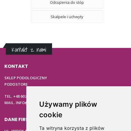
Odciążenia do stóp
Skalpele i uchwyty
Kontakt z nami
KONTAKT
SKLEP PODOLOGICZNY
PODOSTORE
TEL. +48 602 537 894
MAIL. INFO@PODOSTORE.PL
Używamy plików
cookie
DANE FIRMOWE
Ta witryna korzysta z plików
UL. WIDOK 15B