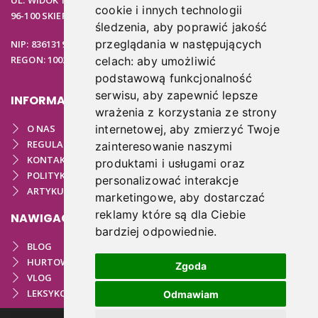
cookie i innych technologii
96-100 SKIERNIEWICE
śledzenia, aby poprawić jakość
przeglądania w następujących
NIP: 8361319313
REGON: 100297020
celach:
aby umożliwić
podstawową funkcjonalność
serwisu
,
aby zapewnić lepsze
INFORMACJE
wrażenia z korzystania ze strony
O NAS
internetowej
,
aby zmierzyć Twoje
REGULAMIN
zainteresowanie naszymi
KONTAKT
produktami i usługami oraz
POLITYKA PRYWATNOŚCI
personalizować interakcje
ARTYKUŁY PODOLOGICZNE
marketingowe
,
aby dostarczać
reklamy które są dla Ciebie
NAWIGACJA
bardziej odpowiednie
.
BLOG
HURTOWNIA
Zgoda
VLOG
LEKSYKON PODOLOGICZNY
Odmawiam