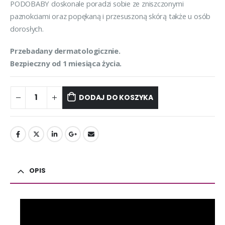
PODOBABY doskonale poradzi sobie ze zniszczonymi
paznokciami oraz popękaną i przesuszoną skórą także u osób
dorosłych.
Przebadany dermatologicznie.
Bezpieczny od 1 miesiąca życia.
DODAJ DO KOSZYKA
OPIS