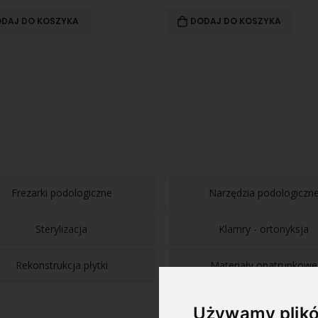
DAJ DO KOSZYKA
DODAJ DO KOSZYKA
Frezarki podologiczne
Narzędzia podologiczn
Sterylizacja
Klamry - ortonyksja
Rekonstrukcja płytki
Materiały opatrunkowe
Używamy plikó