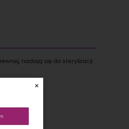
wnej, nadają się do sterylizacji
em