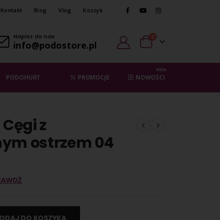
Kontakt
Blog
Vlog
Koszyk
Napisz do nas
0
info@podostore.pl
NEW
PODOHURT
PROMOCJE
NOWOŚCI
Cęgi z
nym ostrzem 04
RAWDŹ
ODAJ DO KOSZYKA