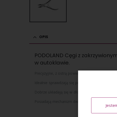
OPIS
PODOLAND Cęgi z zakrzywionym os
w autoklawie.
Precyzyjne, z ostrą powierzchnią tnącą (1,6 cm)
Idealnie sprawdzają się podczas wykonywania z
Dobrze układają się w dłoni co zwiększa komfor
Posiadają mechanizm dwu-sprężynowy, zabezp
Jeste