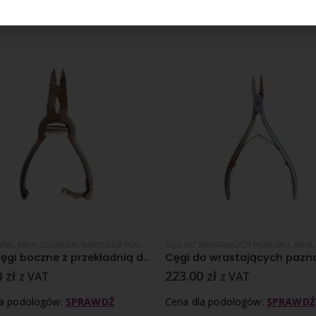
ZNE
,
KIEHL SOLINGEN
,
NARZĘDZIA PODOLOGICZNE
CĘGI DO WRASTAJĄCYCH PAZNOKCI
,
KIEHL 
Kiehl Cęgi boczne z przekładnią duże -16cm
0
zł
223.00
zł
z VAT
z VAT
la podologów:
SPRAWDŹ
Cena dla podologów:
SPRAWDŹ