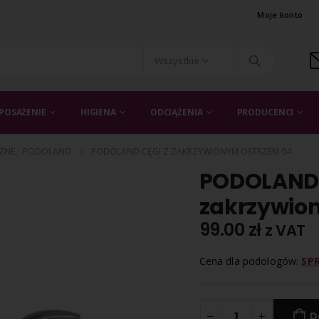
Moje konto
Wszystkie
POSAŻENIE
HIGIENA
ODCIĄŻENIA
PRODUCENCI
ZNE
,
PODOLAND
PODOLAND CĘGI Z ZAKRZYWIONYM OSTRZEM 04
PODOLAND 
zakrzywio
99.00
zł
z VAT
Cena dla podologów:
SP
D