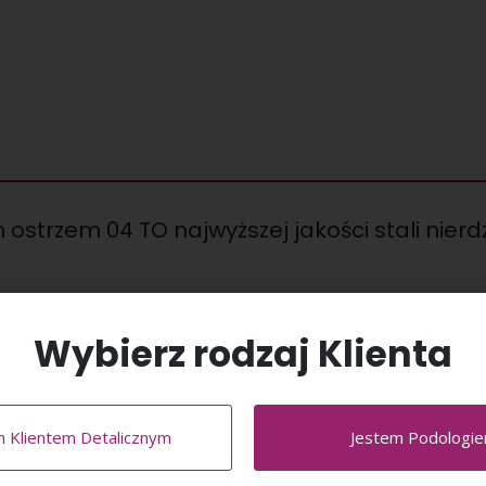
trzem 04 TO najwyższej jakości stali nierdze
, wytrzymałe.
Wybierz rodzaj Klienta
abiegu pedicure w gabinecie kosmetycznym lub podologiczny.
t pracy.
ieczony
m Klientem Detalicznym
Jestem Podologi