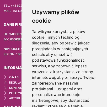
TEL. +48 602 537 894
MAIL. INFO@PODOSTORE.PL
Używamy plików
cookie
DANE FIRMOWE
Ta witryna korzysta z plików
UL. WIDOK 15B
cookie i innych technologii
96-100 SKIERNIEWICE
śledzenia, aby poprawić jakość
przeglądania w następujących
NIP: 8361319313
REGON: 100297020
celach:
aby umożliwić
podstawową funkcjonalność
serwisu
,
aby zapewnić lepsze
INFORMACJE
wrażenia z korzystania ze strony
O NAS
internetowej
,
aby zmierzyć Twoje
REGULAMIN
zainteresowanie naszymi
KONTAKT
produktami i usługami oraz
POLITYKA PRYWATNOŚCI
personalizować interakcje
ARTYKUŁY PODOLOGICZNE
marketingowe
,
aby dostarczać
reklamy które są dla Ciebie