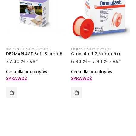
OPATRUNKI
,
PLASTRY I PRZYLEPCE
HIGIENA
,
PLASTRY I PRZYLEPCE
DERMAPLAST Soft 8 cm x 5 m – 1 szt
Omniplast 2,5 cm x 5 m
37.00
zł
6.80
zł
–
7.90
zł
z VAT
z VAT
Cena dla podologów:
Cena dla podologów:
SPRAWDŹ
SPRAWDŹ