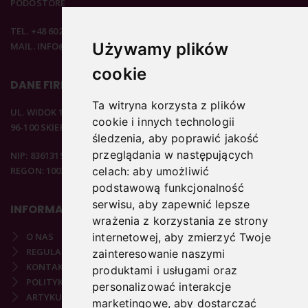
PODOSTORE
TEL. +48 602 537 894
Używamy plików
MAIL. INFO@PODOSTORE.PL
cookie
DANE FIRMOWE
Ta witryna korzysta z plików
UL. WIDOK 15B
cookie i innych technologii
96-100 SKIERNIEWICE
śledzenia, aby poprawić jakość
przeglądania w następujących
NIP: 8361319313
REGON: 100297020
celach:
aby umożliwić
podstawową funkcjonalność
serwisu
,
aby zapewnić lepsze
INFORMACJE
wrażenia z korzystania ze strony
internetowej
,
aby zmierzyć Twoje
O NAS
REGULAMIN
zainteresowanie naszymi
KONTAKT
produktami i usługami oraz
POLITYKA PRYWATNOŚCI
personalizować interakcje
ARTYKUŁY PODOLOGICZNE
marketingowe
,
aby dostarczać