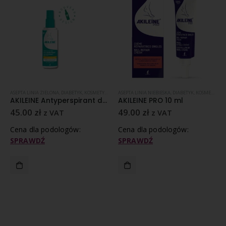
PREPARATY ZABIEGOWE
ASEPTA LINIA ZIELONA
,
NADPOTLIWOŚĆ
,
PĘKAJĄCE PIĘTY
,
DIABETYK
,
KOSMETYKI I PREPARATY ZABIEGOWE
,
REGENERACJA SKÓRY
,
PROMOCJE
ASEPTA LINIA NIEBIESKA
,
SKÓRA NORMALNA
,
NADPOTLIWOŚĆ
,
DIABETYK
,
KOSMETYKI I PREPARATY ZABIEGOWE
AKILEINE Antyperspirant do stóp w sprayu 100 ml
AKILEINE PRO 10 ml
45.00
zł
49.00
zł
z VAT
z VAT
Cena dla podologów:
Cena dla podologów:
SPRAWDŹ
SPRAWDŹ