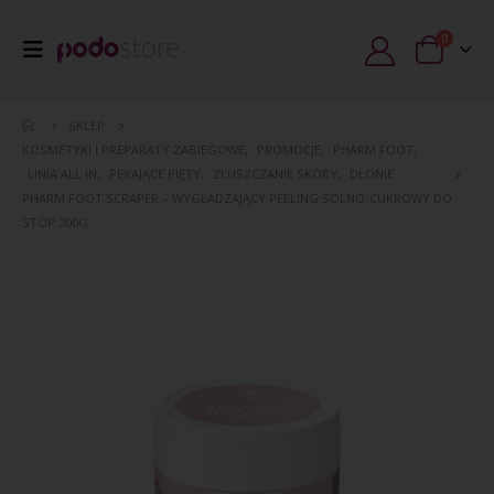
0
SKLEP
KOSMETYKI I PREPARATY ZABIEGOWE
,
PROMOCJE
,
PHARM FOOT
,
LINIA ALL IN
,
PĘKAJĄCE PIĘTY
,
ZŁUSZCZANIE SKÓRY
,
DŁONIE
PHARM FOOT SCRAPER – WYGŁADZAJĄCY PEELING SOLNO-CUKROWY DO
STÓP 200G