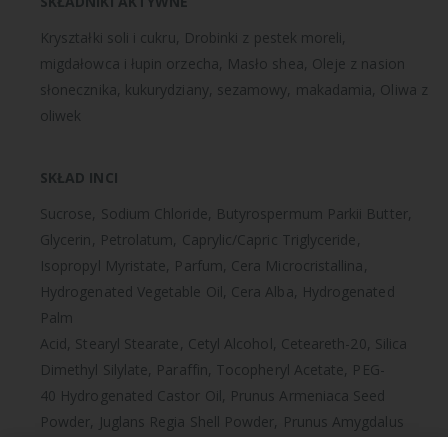
SKŁADNIKI AKTYWNE
Kryształki soli i cukru,
Drobinki z pestek moreli,
migdałowca i łupin orzecha,
Masło shea,
Oleje z nasion
słonecznika, kukurydziany, sezamowy, makadamia,
Oliwa z
oliwek
SKŁAD INCI
Sucrose, Sodium Chloride, Butyrospermum Parkii Butter,
Glycerin, Petrolatum, Caprylic/Capric Triglyceride,
Isopropyl Myristate, Parfum, Cera Microcristallina,
Hydrogenated Vegetable Oil, Cera Alba, Hydrogenated
Palm
Acid, Stearyl Stearate, Cetyl Alcohol, Ceteareth-20, Silica
Dimethyl Silylate, Paraffin, Tocopheryl Acetate, PEG-
40 Hydrogenated Castor Oil, Prunus Armeniaca Seed
Powder, Juglans Regia Shell Powder, Prunus Amygdalus
Dulcis Shell Powder, Helianthus Annuus Seed Oil, Zea Mays