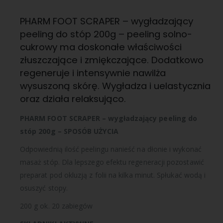
PHARM FOOT SCRAPER – wygładzający
peeling do stóp 200g – peeling solno-
cukrowy
ma doskonałe właściwości
złuszczające i zmiękczające. Dodatkowo
regeneruje i intensywnie nawilża
wysuszoną skórę. W
ygładza i uelastycznia
oraz
działa relaksująco.
PHARM FOOT SCRAPER – wygładzający peeling do
stóp 200g –
SPOSÓB UŻYCIA
Odpowiednią ilość peelingu nanieść na dłonie i wykonać
masaż stóp. D
la lepszego efektu regeneracji pozostawić
preparat pod okluzją z folii na kilka minut. S
płukać wodą i
osuszyć stopy.
200 g ok. 20 zabiegów