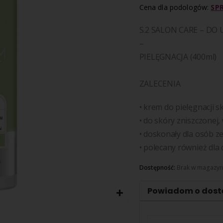
Cena dla podologów:
SP
S.2 SALON CARE
– DO 
–
PIELĘGNACJA (400ml)
ZALECENIA
•
krem do pielęgnacji s
•
do skóry zniszczonej
•
doskonały dla osób z
•
polecany również dla
Dostępność:
Brak w magazyn
Powiadom o dost