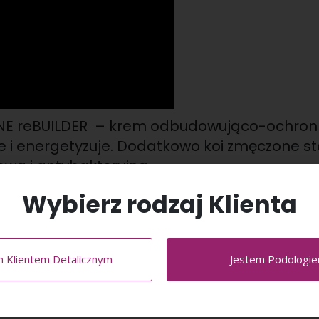
 reBUILDER – krem odbudowująco-ochronn
uje i energetyzuje. Dodatkowo
koi zmęczone s
wą i antybakteryjną.
Wybierz rodzaj Klienta
stawić do wchłonięcia. S
tosować na zakończenie zabiegu lub jako pr
m Klientem Detalicznym
Jestem Podologi