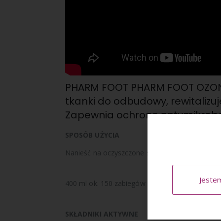
PHARM FOOT PHARM FOOT OZONE
tkanki do odbudowy,
rewitaliz
Z
apewnia ochronę antymikrobo
SPOSÓB UŻYCIA
Nanieść na oczyszczone stopy,
wmasować i pozo
Jeste
400 ml ok. 150 zabiegów
SKŁADNIKI AKTYWNE