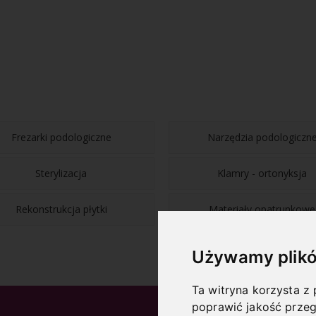
Frezarki podologiczne
Narzędzia podologiczn
Sterylizacja
Klamry - ortonyksja
Rekonstrukcja płytki
Materiały opatrunkowe
Używamy plikó
Ta witryna korzysta z 
poprawić jakość przeg