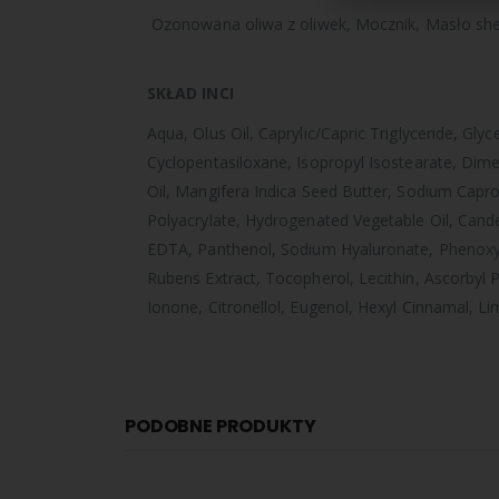
Ozonowana oliwa z oliwek,
Mocznik,
Masło sh
SKŁAD INCI
Aqua, Olus Oil, Caprylic/Capric Triglyceride, Gly
Cyclopentasiloxane, Isopropyl Isostearate, Dime
Oil, Mangifera Indica Seed Butter, Sodium Caproy
Polyacrylate, Hydrogenated Vegetable Oil, Candel
EDTA, Panthenol, Sodium Hyaluronate, Phenoxyet
Rubens Extract, Tocopherol, Lecithin, Ascorbyl Pa
Ionone, Citronellol, Eugenol, Hexyl Cinnamal, L
PODOBNE PRODUKTY