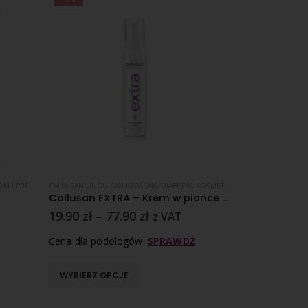
RATY ZABIEGOWE
PARATY ZABIEGOWE
CALLUSAN UNGUISAN KERASAN
,
NADPOTLIWOŚĆ
,
ONYCHOLIZA
,
REGENERACJA SKÓRY
,
REGENERACJA PAZNOKCI
,
DIABETYK
,
SKÓRA NORMALNA
,
KOSMETYKI I PREPARATY ZABIEGOWE
AKADEMIA PODOL
Callusan EXTRA – Krem w piance z mocznikiem 10%
AP PodoX w 
19.90
zł
–
77.90
zł
30.00
zł
z VAT
z 
Cena dla podologów:
SPRAWDŹ
Cena dla pod
WYBIERZ OPCJE
DODAJ D