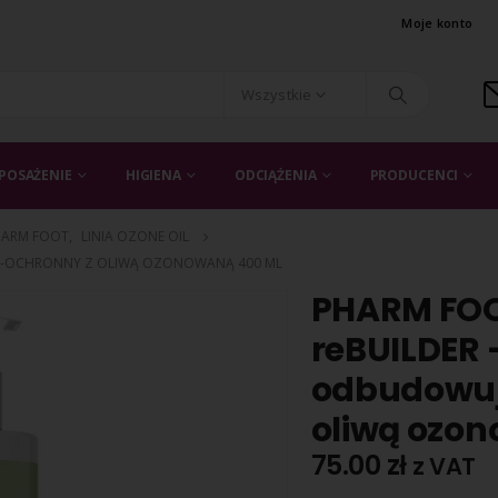
Moje konto
Wszystkie
POSAŻENIE
HIGIENA
ODCIĄŻENIA
PRODUCENCI
HARM FOOT
,
LINIA OZONE OIL
O-OCHRONNY Z OLIWĄ OZONOWANĄ 400 ML
PHARM FO
reBUILDER 
odbudowuj
oliwą ozo
75.00
zł
z VAT