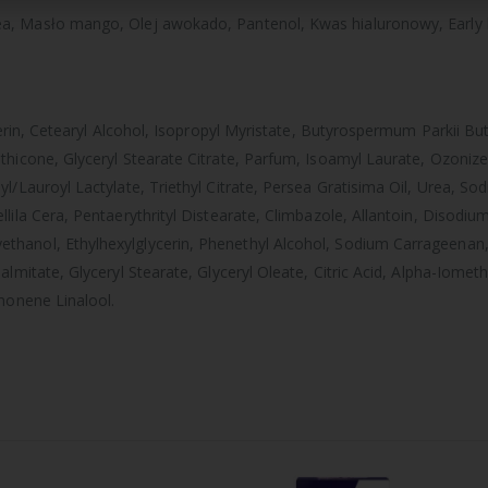
ea,
Masło mango,
Olej awokado,
Pantenol,
Kwas hialuronowy,
Early
cerin, Cetearyl Alcohol, Isopropyl Myristate, Butyrospermum Parkii But
thicone, Glyceryl Stearate Citrate, Parfum, Isoamyl Laurate, Ozonize
l/Lauroyl Lactylate, Triethyl Citrate, Persea Gratisima Oil, Urea, So
lila Cera, Pentaerythrityl Distearate, Climbazole, Allantoin, Disodiu
hanol, Ethylhexylglycerin, Phenethyl Alcohol, Sodium Carrageenan,
lmitate, Glyceryl Stearate, Glyceryl Oleate, Citric Acid, Alpha-Iometh
imonene Linalool.