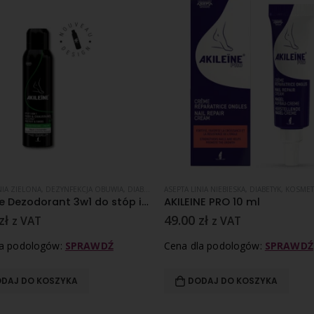
ŻLIWA
NIA ZIELONA
,
NADPOTLIWOŚĆ
,
DEZYNFEKCJA OBUWIA
,
SKÓRA NORMALNA
,
DIABETYK
,
GRZYBICA PAZNOKCI
ASEPTA LINIA NIEBIESKA
,
KOSMETYKI I PREPA
,
DIABETYK
,
KOSMETYKI I PRE
Akileine Dezodorant 3w1 do stóp i butów
AKILEINE PRO 10 ml
zł
49.00
zł
z VAT
z VAT
la podologów:
SPRAWDŹ
Cena dla podologów:
SPRAWDŹ
DAJ DO KOSZYKA
DODAJ DO KOSZYKA