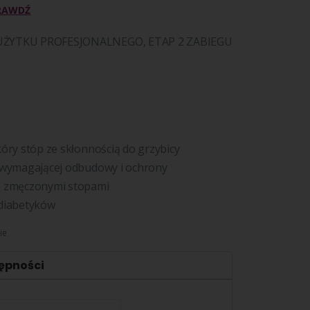
RAWDŹ
UŻYTKU PROFESJONALNEGO, ETAP 2 ZABIEGU
kóry stóp ze skłonnością do grzybicy
, wymagającej odbudowy i ochrony
e zmęczonymi stopami
 diabetyków
ie
ępności