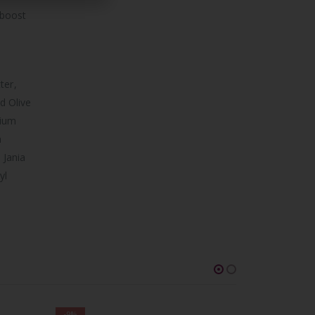
 boost
ter,
d Olive
dium
m
 Jania
yl
-9%