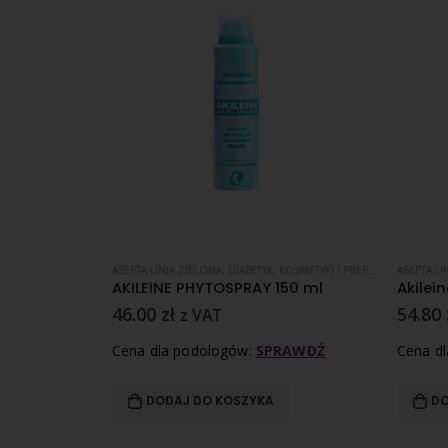
IABETYK
,
KOSMETYKI I PREPARATY ZABIEGOWE
ASEPTA LINIA ZIELONA
,
,
PĘKAJĄCE PIĘTY
DIABETYK
,
KOSMETYKI I PREPARATY ZABIEGOWE
,
SKÓRA SUCHA
,
SKÓRA WRA
ASEPTA LI
Callusan HYDRO – Krem w piance z mocznikiem 5% – 125 ml
AKILEINE PHYTOSPRAY 150 ml
46.00
zł
54.80
z VAT
RAWDŹ
Cena dla podologów:
SPRAWDŹ
Cena d
DODAJ DO KOSZYKA
DO