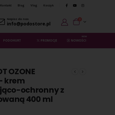
Kontakt
Blog
Vlog
Koszyk
Napisz do nas
0
info@podostore.pl
NEW
PODOHURT
PROMOCJE
NOWOŚCI
OT OZONE
– krem
ąco-ochronny z
nowaną 400 ml