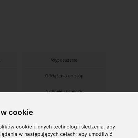
e
Wyposażenie
Odciążenia do stóp
Skalpele i uchwyty
w cookie
plików cookie i innych technologii śledzenia, aby
lądania w następujących celach:
aby umożliwić