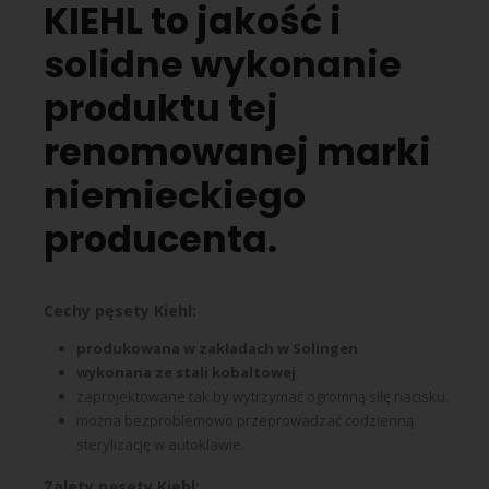
KIEHL to jakość i
solidne wykonanie
produktu tej
renomowanej marki
niemieckiego
producenta.
Cechy pęsety Kiehl:
produkowana w zakładach w Solingen
wykonana ze stali kobaltowej
zaprojektowane tak by wytrzymać ogromną siłę nacisku.
można bezproblemowo przeprowadzać codzienną
sterylizację w autoklawie.
Zalety pęsety Kiehl: