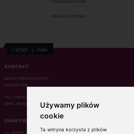
Odciążenia do stóp
Skalpele i uchwyty
Kontakt z nami
KONTAKT
SKLEP PODOLOGICZNY
PODOSTORE
TEL. +48 602 537 894
MAIL. INFO@PODOSTORE.PL
Używamy plików
cookie
DANE FIRMOWE
Ta witryna korzysta z plików
UL. WIDOK 15B