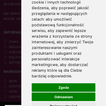
cookie i innych technologii
96-100 SKIERNIEWICE
śledzenia, aby poprawić jakość
przeglądania w następujących
NIP: 8361319313
REGON: 100297020
celach:
aby umożliwić
podstawową funkcjonalność
serwisu
,
aby zapewnić lepsze
INFORMACJE
wrażenia z korzystania ze strony
O NAS
internetowej
,
aby zmierzyć Twoje
REGULAMIN
zainteresowanie naszymi
KONTAKT
produktami i usługami oraz
POLITYKA PRYWATNOŚCI
personalizować interakcje
ARTYKUŁY PODOLOGICZNE
marketingowe
,
aby dostarczać
reklamy które są dla Ciebie
NAWIGACJA
bardziej odpowiednie
.
BLOG
HURTOWNIA
Zgoda
VLOG
LEKSYKON PODOLOGICZNY
Odmawiam