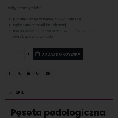
Cechy pęsety Kiehl:
produkowana w zakładach w Solingen
wykonana ze stali kobaltowej
można bezproblemowo przeprowadzać codzienną
sterylizację w autoklawie.
DODAJ DO KOSZYKA
OPIS
Pęseta podologiczna