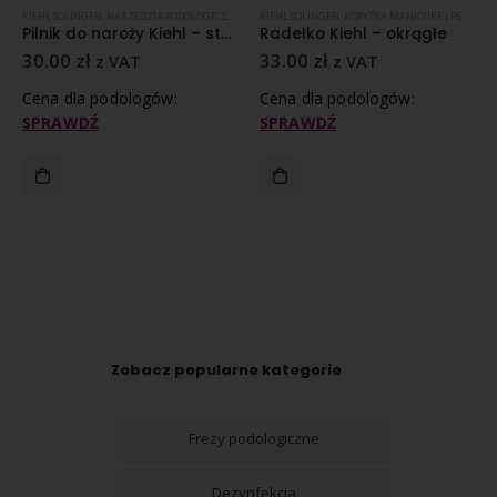
PĘSETY, RADEŁKA, PILNIKI
,
SONDY, PĘSETY, RADEŁKA, PILNIKI
KIEHL SOLINGEN
,
NARZĘDZIA PODOLOGICZNE
,
STALEKS
,
STALEKS SMART
,
SONDY, PĘSETY, RADEŁKA, PILNIKI
KIEHL SOLINGEN
,
KOPYTKA MANICURE I PEDICURE
Pilnik do naroży Kiehl – standard
Radełko Kiehl – okrągłe
30.00
zł
33.00
zł
z VAT
z VAT
Cena dla podologów:
Cena dla podologów:
SPRAWDŹ
SPRAWDŹ
Zobacz popularne kategorie
Frezy podologiczne
Dezynfekcja