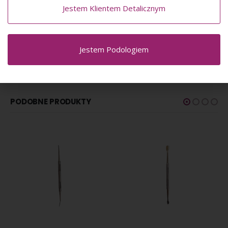
Jestem Klientem Detalicznym
Narzędzia podologiczne
Kiehl
objęte są aż
5-letnią
gwarancją
. W dodatku, producent gwarantuje, że jego
narzędzia medyczne są wolne od wszelkich wad oraz
defektów.
Jestem Podologiem
PODOBNE PRODUKTY