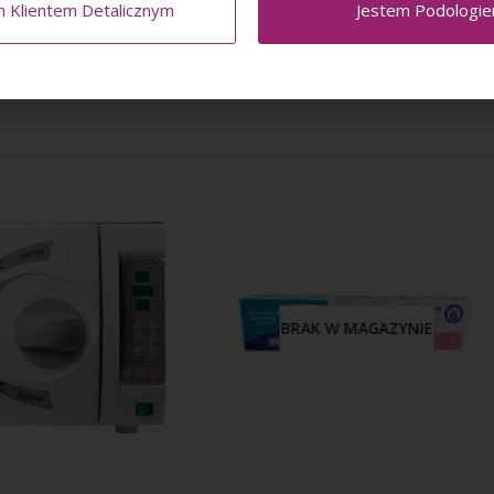
m Klientem Detalicznym
Jestem Podologi
prawidłowo zakończonym procesie sterylizacji niebieski wskaźnik po
BRAK W MAGAZYNIE