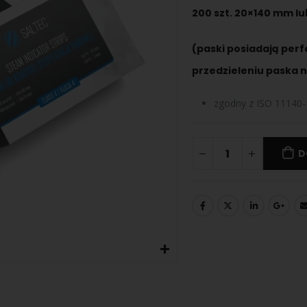
200 szt. 20×140 mm
lu
(paski posiadają per
przedzieleniu paska n
zgodny z ISO 11140-1
D