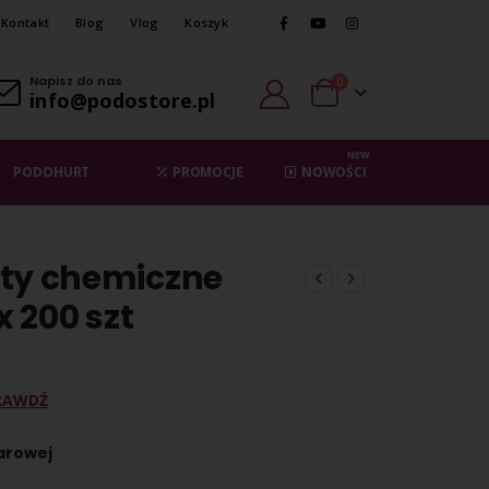
Kontakt
Blog
Vlog
Koszyk
Napisz do nas
0
info@podostore.pl
NEW
PODOHURT
PROMOCJE
NOWOŚCI
sty chemiczne
x 200 szt
RAWDŹ
parowej