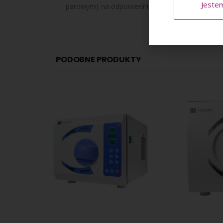
Jeste
parowym) na odpowiedni czas i temperaturę. Po 
PODOBNE PRODUKTY