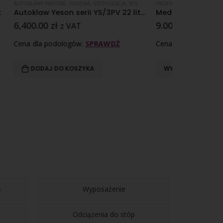
JA
,
YESON SERIA YS/3PV
HIGIENA
,
KOMPRESY
AUTOKLAWY PARO
Autoklaw Yeson serii YS/3PV 22 litry
Medicomp Kompresy chłonne – JAŁOWE I NIEJAŁOWE
Autoklaw Ye
9.00
zł
–
11.00
zł
5
z VAT
6,100.00
zł
Cena dla podologów:
SPRAWDŹ
Cena dla pod
WYBIERZ OPCJE
DODAJ D
e
Wyposażenie
Odciążenia do stóp