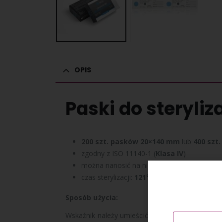
OPIS
Paski do steryliz
200 szt. pasków 20×140 mm
lub
400 szt
zgodny z ISO 11140-1 (
Klasa IV
)
można nanosić na nich notatki jak datę, god
czas sterylizacji:
121°C – 15 min
lub
134°C 
Sposób użycia:
Wskaźnik należy umieścić wewnątrz sterylizowan