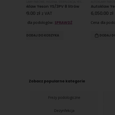
ERYLIZACJA
,
YESON SERIA YS/3PV
AUTOKLAWY PAROWE
,
HIGIENA
,
STERYLIZACJA
,
YESON SERIA YS/3PV SILVER LINE
HIGIENA
,
 8 litrów
Autoklaw Yeson YS/3PV 12 litrów SILVER LINE
Testy 
6,050.00
zł
180.0
z VAT
RAWDŹ
Cena dla podologów:
SPRAWDŹ
Cena d
DODAJ DO KOSZYKA
DO
Zobacz popularne kategorie
Frezy podologiczne
Dezynfekcja