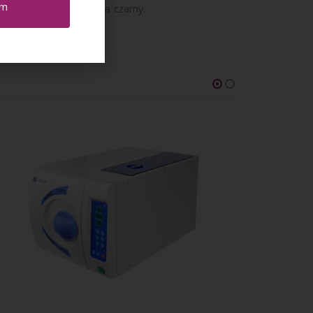
em
winien zmienić kolor na czarny.
-4%