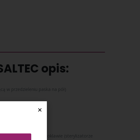
 SALTEC opis:
cą w przedzieleniu paska na pół)
ość umieszczamy w autoklawie (sterylizatorze