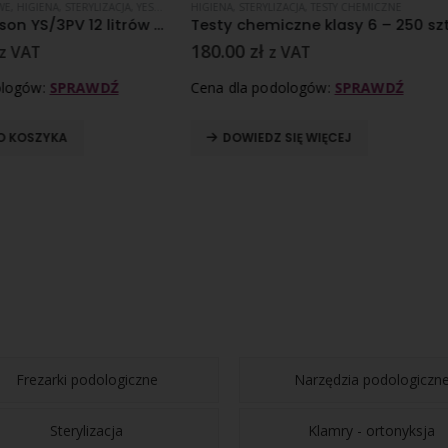
STERYLIZACJA
,
TESTY CHEMICZNE
AUTOKLAWY PAROWE
,
HIGIENA
,
STERYLIZAC
chemiczne klasy 6 – 250 szt
0
zł
6,400.00
zł
z VAT
z VAT
la podologów:
SPRAWDŹ
Cena dla podologów:
SPRAWDŹ
WIEDZ SIĘ WIĘCEJ
DODAJ DO KOSZYKA
Frezarki podologiczne
Narzędzia podologiczn
Sterylizacja
Klamry - ortonyksja