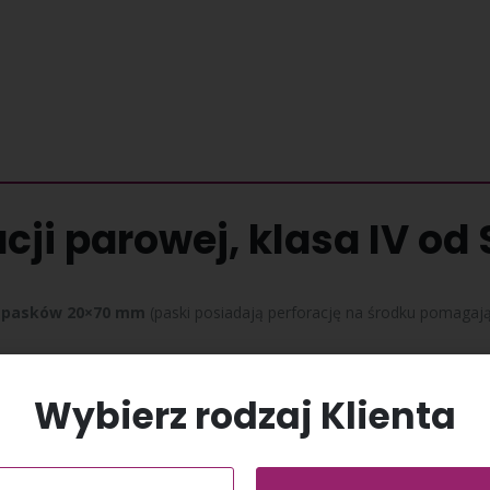
acji parowej, klasa IV od
. pasków 20×70 mm
(paski posiadają perforację na środku pomagają
zinę, numer itp.
– 3 min
Wybierz rodzaj Klienta
ego pakietu, w miejscu najtrudniej dostępnym dla pary wodnej. Cał