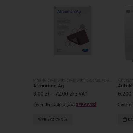
UNKI I BANDAŻE
ERYLIZACJA
,
YESON SERIA E
,
PĘKAJĄCE PIĘTY
HIGIENA
,
,
OPATRUNKI
WRASTAJĄCE PAZNOKCIE
,
OPATRUNKI I BANDAŻE
,
PĘKAJĄCE PIĘTY
AUTOKLA
 22 Litrów
Atrauman Ag
9.00
zł
–
72.00
zł
6,200
z VAT
RAWDŹ
Cena dla podologów:
SPRAWDŹ
Cena d
WYBIERZ OPCJE
DO