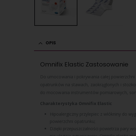
OPIS
Omnifix Elastic Zastosowanie
Do umocowania i pokrywania całej powierzchni
opatrunków na stawach, zaokrąglonych i stożkow
do mocowania instrumen­tów pomiarowych, sond
Charakterystyka Omnifix Elastic
Hipoalergiczny przylepiec z włókniny do w
powierzchni opatrunku;
Dzięki przepuszczalności powietrza pary wo
nie ulegają ograniczeniu, Omnifix elastic m