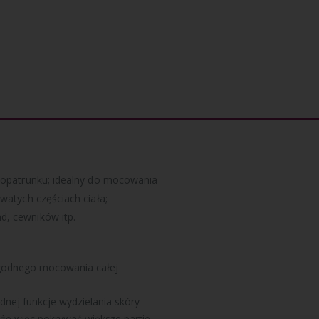
 opatrunku; idealny do mocowania
atych częś­ciach ciała;
, cewników itp.
ygodnego mocowania całej
dnej funkcje wydzielania skóry
oże więc pokrywać więk­sze partie