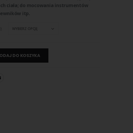
ch ciała; do mocowania instrumen­tów
ewników itp.
E
ODAJ DO KOSZYKA