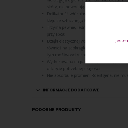
skóry, nie powodując jej maceracji;
Delikatność włókniny jest wspoma­gana prz
kleju ze sztucznego kauczuku;
Trzyma pewnie, jednak daje się bez­boleśni
przylepca;
Jeste
Dzięki elastycznej wszerz włókninie nośnej,
również na zaokrąglonych i stoż­kowatych czę
tym możliwości ruchu;
Wydrukowana na papierze pokrywa­jącym wł
odcięcie potrzebnej długo­ści;
Nie absorbuje promieni Roentgena, nie musi
INFORMACJE DODATKOWE
PODOBNE PRODUKTY