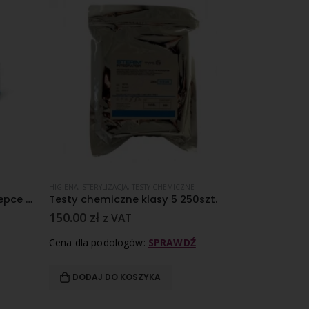
HIGIENA
,
STERYLIZACJA
,
TESTY CHEMICZNE
AUTOKLAWY PARO
Omnifilm 2,5 cm x 5 m Przylepce dla wrażliwej skóry
Testy chemiczne klasy 5 250szt.
Autoklaw Ye
150.00
zł
5,990.00
zł
z VAT
Cena dla podologów:
SPRAWDŹ
Cena dla pod
DODAJ DO KOSZYKA
DODAJ D