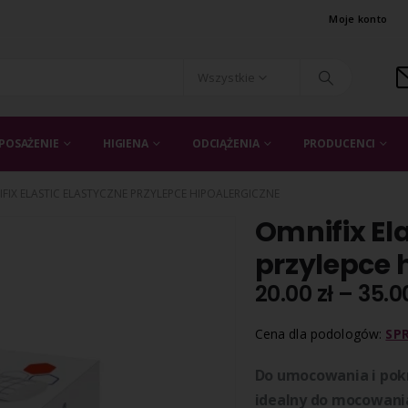
Moje konto
Wszystkie
POSAŻENIE
HIGIENA
ODCIĄŻENIA
PRODUCENCI
FIX ELASTIC ELASTYCZNE PRZYLEPCE HIPOALERGICZNE
Omnifix Ela
przylepce 
20.00
zł
–
35.0
Cena dla podologów:
SP
Do umocowania i pokr
idealny do mocowani