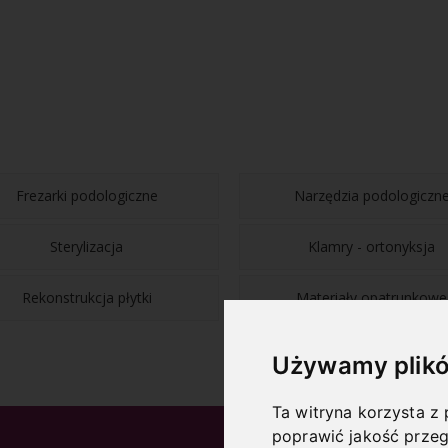
Frezarki podologiczne
Narzędzia podologiczn
Sterylizacja
Klamry - ortonyksja
Rekonstrukcja płytki
Materiały opatrunkowe
Używamy plikó
Ta witryna korzysta z 
poprawić jakość przeg