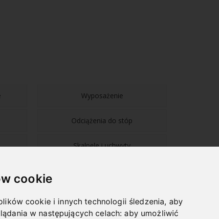
e
Wyposażenie
Odciążenia do stóp
Skalpele i uchwyty
w cookie
plików cookie i innych technologii śledzenia, aby
lądania w następujących celach:
aby umożliwić