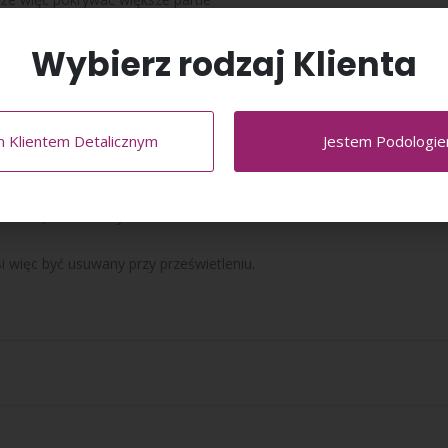
ez zastosowanie hipoalergiczego
Wybierz rodzaj Klienta
e usunąć, nie pozostawiając resztek
m Klientem Detalicznym
Jestem Podologi
 daje się założyć bez pofałdo­wań
ściach ciała, nie ograni­czając przy
ókninę skala miary ułatwia dokładne
 więc być usuwany przy prze­świetleniu.