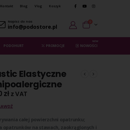
Kontakt
Blog
Vlog
Koszyk
Napisz do nas
0
info@podostore.pl
NEW
PODOHURT
PROMOCJE
NOWOŚCI
stic Elastyczne
hipoalergiczne
0
zł
z VAT
RAWDŹ
ywania całej powierzchni opatrunku;
a opatrunków na stawach, zaokrąglonych i