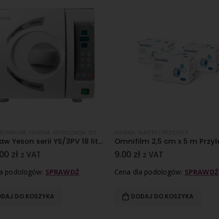
WY PAROWE
,
HIGIENA
,
STERYLIZACJA
,
YESON SERIA YS/3PV SILVER LINE
HIGIENA
,
PLASTRY I PRZYLEPCE
Autoklaw Yeson serii YS/3PV 18 litrów SILVER LINE
.00
zł
9.00
zł
z VAT
z VAT
la podologów:
SPRAWDŹ
Cena dla podologów:
SPRAWDŹ
DAJ DO KOSZYKA
DODAJ DO KOSZYKA