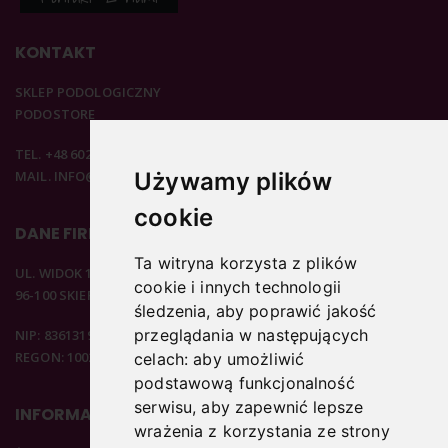
KONTAKT
SKLEP PODOLOGICZNY
PODOSTORE
TEL. +48 602 537 894
MAIL. INFO@PODOSTORE.PL
Używamy plików
cookie
DANE FIRMOWE
Ta witryna korzysta z plików
UL. WIDOK 15B
cookie i innych technologii
96-100 SKIERNIEWICE
śledzenia, aby poprawić jakość
przeglądania w następujących
NIP: 8361319313
REGON: 100297020
celach:
aby umożliwić
podstawową funkcjonalność
serwisu
,
aby zapewnić lepsze
INFORMACJE
wrażenia z korzystania ze strony