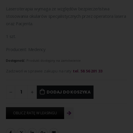
Laseroterapia wymaga ze względów bezpieczeństwa
stosowania okularów specjalistycznych przez operatora lasera
oraz Pacjenta.
1 szt.
Producent: Medency
Dostępność:
Produkt dostępny na zamówienie
Zadzwoń w sprawie zakupu na raty
tel. 58 56 201 33
DODAJ DO KOSZYKA