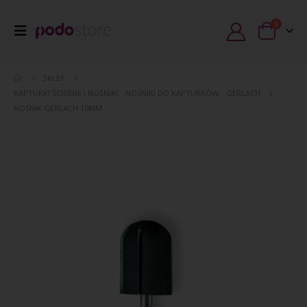
0
SKLEP
KAPTURKI ŚCIERNE I NOŚNIKI
,
NOŚNIKI DO KAPTURKÓW
,
GERLACH
NOŚNIK GERLACH 10MM