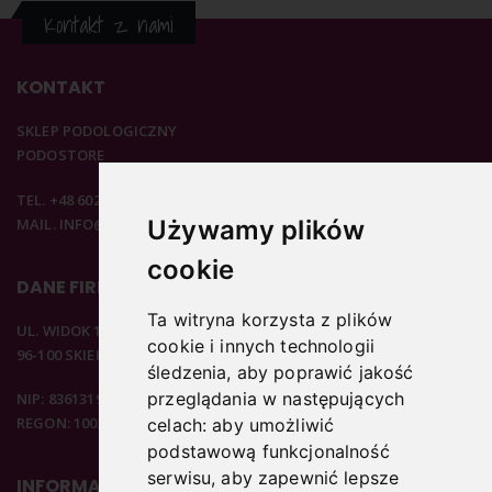
Kontakt z nami
KONTAKT
SKLEP PODOLOGICZNY
PODOSTORE
TEL. +48 602 537 894
MAIL. INFO@PODOSTORE.PL
Używamy plików
cookie
DANE FIRMOWE
Ta witryna korzysta z plików
UL. WIDOK 15B
cookie i innych technologii
96-100 SKIERNIEWICE
śledzenia, aby poprawić jakość
przeglądania w następujących
NIP: 8361319313
REGON: 100297020
celach:
aby umożliwić
podstawową funkcjonalność
serwisu
,
aby zapewnić lepsze
INFORMACJE