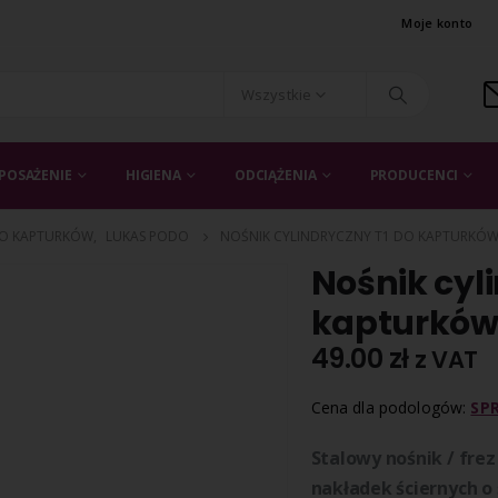
Moje konto
Wszystkie
POSAŻENIE
HIGIENA
ODCIĄŻENIA
PRODUCENCI
DO KAPTURKÓW
,
LUKAS PODO
NOŚNIK CYLINDRYCZNY T1 DO KAPTURKÓW
Nośnik cyl
kapturków
49.00
zł
z VAT
Cena dla podologów:
SP
Stalowy nośnik / fre
nakładek ściernych o