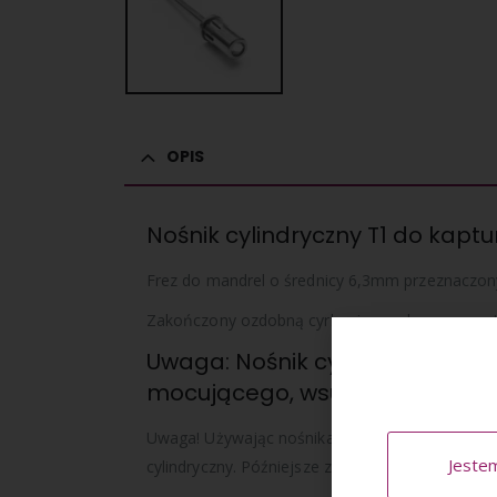
OPIS
Nośnik cylindryczny T1 do kaptu
Frez do mandrel o średnicy 6,3mm przeznaczony
Zakończony ozdobną cyrkonią – wykonany ze sta
Uwaga: Nośnik cylindryczny pas
mocującego, wsuwanego w zacisk
Uwaga! Używając nośnika cylindrycznego podczas
Jeste
cylindryczny. Późniejsze założenie nakładki/ka