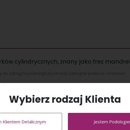
rków cylindrycznych, znany jako frez mandrel 
 do zabiegów podologicznych oraz zabiegów pedicure i manicure.
li.
uje do wszystkich frezarek dostępnych na po
Wybierz rodzaj Klienta
 frezarki wynosi 2,35mm, czyli standard na
 zabiegu pedicure, pamiętaj aby przed włożeniem go do rączki freza
m Klientem Detalicznym
Jestem Podologi
pturka może doprowadzić do uszkodzenia wlotu frezarki.