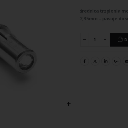
średnica trzpienia m
2,35mm – pasuje do w
D