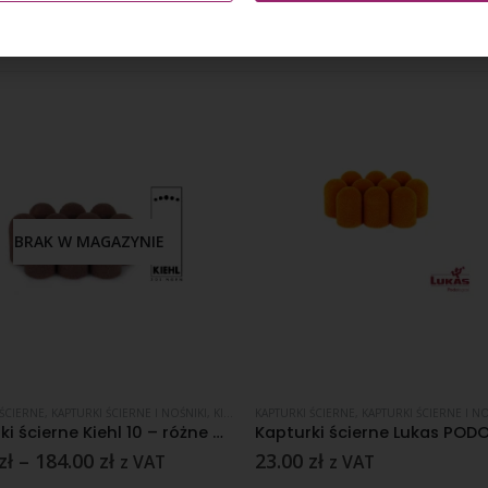
BRAK W MAGAZYNIE
 ŚCIERNE
,
KAPTURKI ŚCIERNE I NOŚNIKI
,
KIEHL SOLINGEN
KAPTURKI ŚCIERNE
,
KAPTURKI ŚCIERNE I NO
Kapturki ścierne Kiehl 10 – różne gradacje
zł
–
184.00
zł
23.00
zł
z VAT
z VAT