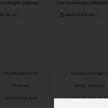
la podologów:
SPRAWDŹ
Cena dla podologów:
SPRAWDŹ
ERZ OPCJE
DODAJ DO KOSZYKA
Frezarki podologiczne
Narzędzia podologiczn
Sterylizacja
Klamry - ortonyksja
Rekonstrukcja płytki
Materiały opatrunkowe