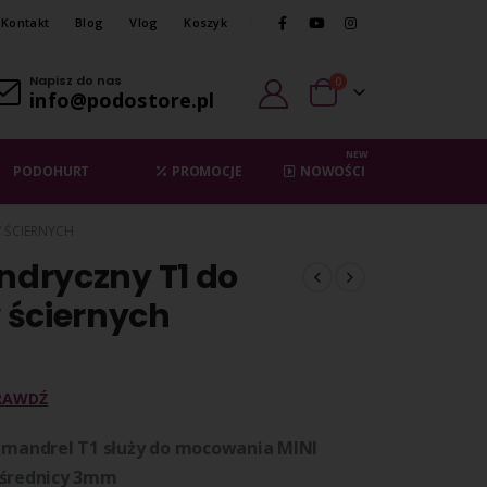
Kontakt
Blog
Vlog
Koszyk
Napisz do nas
0
info@podostore.pl
NEW
PODOHURT
PROMOCJE
NOWOŚCI
 ŚCIERNYCH
indryczny T1 do
 ściernych
RAWDŹ
z mandrel T1 służy do mocowania MINI
 średnicy 3mm