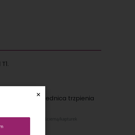
T1.
lskim rynku. Średnica trzpienia
 rynku UE.
rki, założyć nakładkę ścierną/kapturek
em