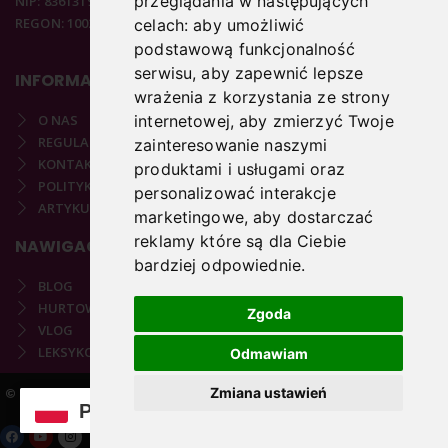
przeglądania w następujących
NIP: 8361319313
REGON: 100297020
celach:
aby umożliwić
podstawową funkcjonalność
serwisu
,
aby zapewnić lepsze
INFORMACJE
wrażenia z korzystania ze strony
O NAS
internetowej
,
aby zmierzyć Twoje
REGULAMIN
zainteresowanie naszymi
KONTAKT
produktami i usługami oraz
POLITYKA PRYWATNOŚCI
personalizować interakcje
ARTYKUŁY PODOLOGICZNE
marketingowe
,
aby dostarczać
reklamy które są dla Ciebie
NAWIGACJA
bardziej odpowiednie
.
BLOG
HURTOWNIA
Zgoda
VLOG
LEKSYKON PODOLOGICZNY
Odmawiam
Zmiana ustawień
© 2021-2025 COPYRIGHT PODOSTORE.PL | REALIZACJA:
VARTO.PL
PL