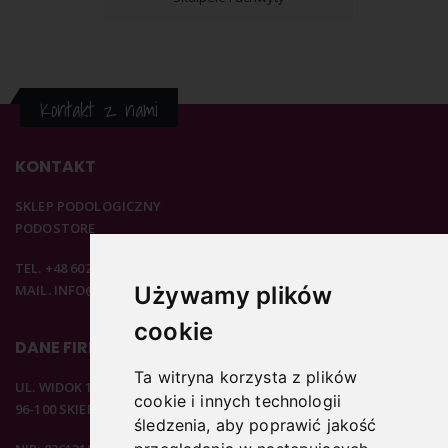
Kontakt z nami
KONTAKT
SKLEP PODOLOGICZNY
PODOSTORE
TEL. +48 602 537 894
MAIL. INFO@PODOSTORE.PL
Używamy plików
cookie
DANE FIRMOWE
Ta witryna korzysta z plików
UL. WIDOK 15B
cookie i innych technologii
96-100 SKIERNIEWICE
śledzenia, aby poprawić jakość