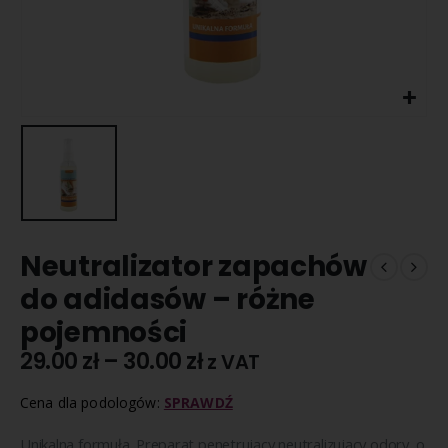
Neutralizator zapachów
do adidasów – różne
pojemności
29.00
zł
–
30.00
zł
z VAT
Cena dla podologów:
SPRAWDŹ
Unikalna formuła. Preparat penetrujący neutralizujący odory, o