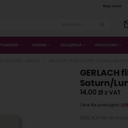
Moje konto
Wszystkie
POSAŻENIE
HIGIENA
ODCIĄŻENIA
PRODUCENCI
KI, AKCESORIA
,
GERLACH
GERLACH FILTR DO FREZARKI SATURN/LUNA/TRITO
GERLACH fil
Saturn/Luna
14.00
zł
z VAT
Cena dla podologów:
SP
GERLACH filtr do frezar