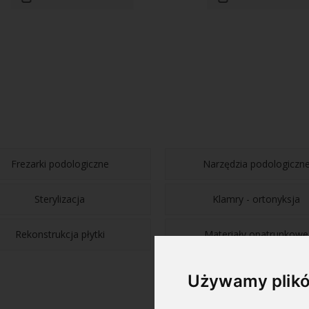
Frezarki podologiczne
Narzędzia podologiczn
Sterylizacja
Klamry - ortonyksja
Rekonstrukcja płytki
Materiały opatrunkowe
Używamy plikó