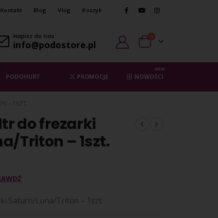
Kontakt
Blog
Vlog
Koszyk
Napisz do nas
0
info@podostore.pl
NEW
PODOHURT
PROMOCJE
NOWOŚCI
N – 1SZT.
tr do frezarki
/Triton – 1szt.
RAWDŹ
ki Saturn/Luna/Triton – 1szt.