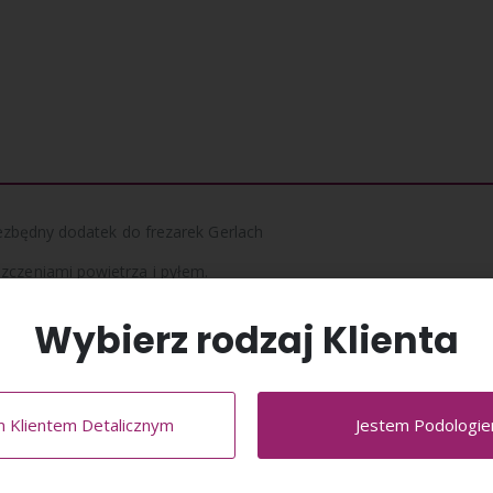
niezbędny dodatek do frezarek Gerlach
zczeniami powietrza i pyłem.
ia sprzętu w doskonałej kondycji.
Wybierz rodzaj Klienta
m Klientem Detalicznym
Jestem Podologi