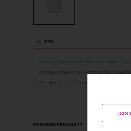
OPIS
Gerlach filtr do frezarki Saturn/Luna/Triton to 
Filtr daje kompleksową ochronę przed zanieczys
Produkt ten jest kluczowym elementem utrzyman
Jeste
PODOBNE PRODUKTY