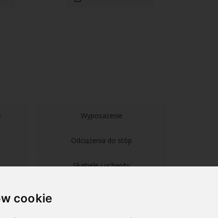
e
Wyposażenie
Odciążenia do stóp
Skalpele i uchwyty
w cookie