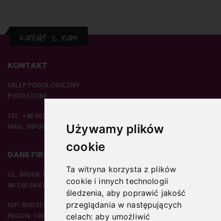
Kontakt z nami
KONTAKT
SKLEP PODOLOGICZNY
PODOSTORE
TEL. +48 602 537 894
MAIL. INFO@PODOSTORE.PL
Używamy plików
cookie
DANE FIRMOWE
Ta witryna korzysta z plików
UL. WIDOK 15B
cookie i innych technologii
96-100 SKIERNIEWICE
śledzenia, aby poprawić jakość
przeglądania w następujących
NIP: 8361319313
REGON: 100297020
celach:
aby umożliwić