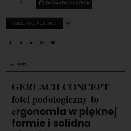
DODAJ DO KOSZYKA
OPIS
GERLACH CONCEPT
fotel podologiczny
to
e
rgonomia
w
pięknej
formie i
solidna