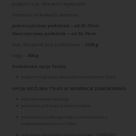
podpora nogi, skracanie i wydłużanie
(mierzona od krawędzi siedzenia)
jednoczęściowy podnóżek – od 35-70cm
dwuczęściowy podnóżek – od 36-76cm
max. obciążenie przy podnoszeniu
–
220kg
waga
–
80kg
Dodatkowe opcje fotela:
podpora nogi/stopy dwuczęściowa w kolorze fotela
OPCJA MOŻLIWA TYLKO W MOMENCIE ZAMÓWIENIA!)
pilot sterowania ręcznego
poduszka pod twarz w kolorze fotela
poduszka przedłużająca (łączy ona siedzisko z
podnóżkami) w kolorze fotela
pokrowiec na podpory jednoczęściowe „STANDARD”