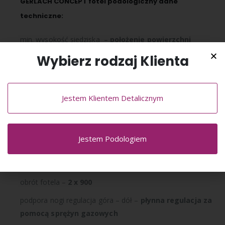
GERLACH CONCEPT fotel podologiczny d
ane
techniczne:
min. wysokość siedziska
–
położenie powierzchni
siedziska od podłogi: 52cm
Wybierz rodzaj Klienta
max. wysokość siedziska
–
położenie powierzchni
siedziska od podłogi 92 cm
Jestem Klientem Detalicznym
max. uniesienie stopy
–
137 cm
regulacja konta siedziska
–
od 3
0
– 26
0
– funkcja
elektrycznie sterowana
Jestem Podologiem
regulacja nachylenia oparcia
–
od 105
0
– 183
0
– funkcja
elektrycznie sterowana
obrót fotela
–
2 x 90
0
podpora nogi regulacja góra – dół
–
płynna regulacja za
pomocą sprężyn gazowych