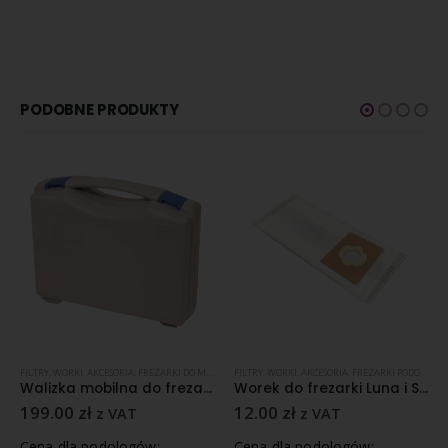
PODOBNE PRODUKTY
,
FREZARKI PODOLOGICZNE
FILTRY, WORKI, AKCESORIA
,
HADEWE
,
FREZARKI DO MANICURE
,
SPRZĘT
FILTRY, WORKI, AKCESORIA
,
FREZARKI PODOLOGICZNE
,
FREZARKI PODOLOGICZNE
,
HADEWE
Walizka mobilna do frezarek do manicure HADEWE
Worek do frezarki Luna i Saturn At Micro 1 szt
199.00
zł
12.00
zł
z VAT
z VAT
Cena dla podologów:
Cena dla podologów: