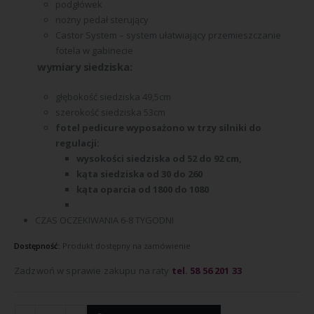
podgłówek
nożny pedał sterujący
Castor System – system ułatwiający przemieszczanie
fotela w gabinecie
wymiary siedziska:
głębokość siedziska 49,5cm
szerokość siedziska 53cm
fotel pedicure wyposażono w trzy silniki do
regulacji:
wysokości siedziska od 52 do 92 cm,
kąta siedziska od 30 do 260
kąta oparcia od 1800 do 1080
CZAS OCZEKIWANIA 6-8 TYGODNI
Dostępność:
Produkt dostępny na zamówienie
Zadzwoń w sprawie zakupu na raty
tel. 58 56 201 33