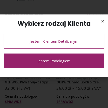
PODOBNE PRODUKTY
Wybierz rodzaj Klienta
Jestem Klientem Detalicznym
Jestem Podologiem
GEHWOL
,
GEHWOL MED
,
MODZELE
,
ODCISKI
,
SKÓRKI
GEHWOL
,
GEHWOL MED
,
PĘKAJĄCE PIĘTY
,
SKÓRA NORMALNA
GEHWOL Płyn zmiękczający paznokcie i skórki 15 ml
GEHWOL med Lipidro Creme Krem silnie nawilżający do suchych i wrażliwych stóp
32.00
zł
36.00
zł
–
45.00
zł
z VAT
z VAT
Cena dla podologów:
Cena dla podologów:
SPRAWDŹ
SPRAWDŹ