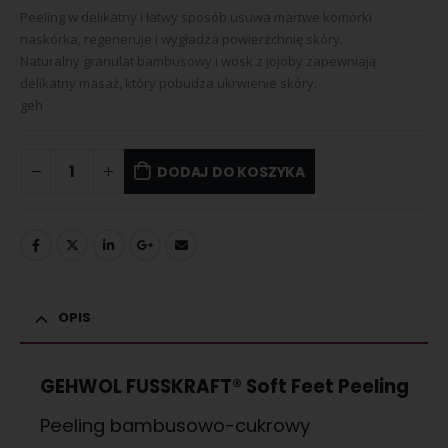
Peeling w delikatny i łatwy sposób usuwa martwe komórki
naskórka, regeneruje i wygładza powierzchnię skóry.
Naturalny granulat bambusowy i wosk z jojoby zapewniają
delikatny masaż, który pobudza ukrwienie skóry.
geh
DODAJ DO KOSZYKA
OPIS
GEHWOL FUSSKRAFT® Soft Feet Peeling
Peeling bambusowo-cukrowy