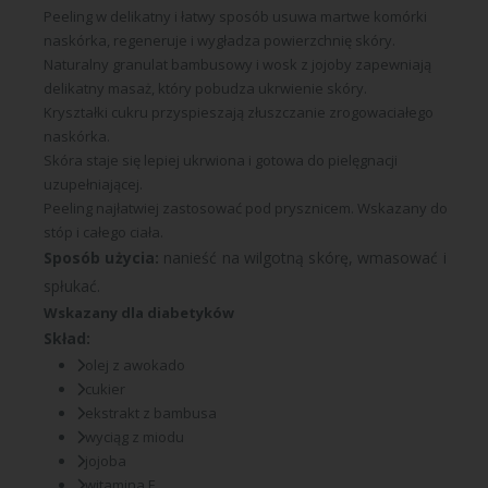
Peeling w delikatny i łatwy sposób usuwa martwe komórki
naskórka, regeneruje i wygładza powierzchnię skóry.
Naturalny granulat bambusowy i wosk z jojoby zapewniają
delikatny masaż, który pobudza ukrwienie skóry.
Kryształki cukru przyspieszają złuszczanie zrogowaciałego
naskórka.
Skóra staje się lepiej ukrwiona i gotowa do pielęgnacji
uzupełniającej.
Peeling najłatwiej zastosować pod prysznicem. Wskazany do
stóp i całego ciała.
Sposób użycia:
nanieść na wilgotną skórę, wmasować i
spłukać.
Wskazany dla diabetyków
Skład:
olej z awokado
cukier
ekstrakt z bambusa
wyciąg z miodu
jojoba
witamina E