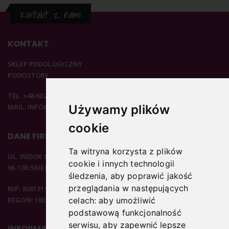
Kontakt z nami
KONTAKT
SKLEP PODOLOGICZNY
PODOSTORE
TEL. +48 602 537 894
Używamy plików
MAIL. INFO@PODOSTORE.PL
cookie
DANE FIRMOWE
Ta witryna korzysta z plików
UL. WIDOK 15B
cookie i innych technologii
96-100 SKIERNIEWICE
śledzenia, aby poprawić jakość
przeglądania w następujących
NIP: 8361319313
REGON: 100297020
celach:
aby umożliwić
podstawową funkcjonalność
serwisu
,
aby zapewnić lepsze
INFORMACJE