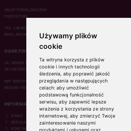
SKLEP PODOLOGICZNY
PODOSTORE
TEL. +48 602 537 894
Używamy plików
MAIL. INFO@PODOSTORE.PL
cookie
DANE FIRMOWE
Ta witryna korzysta z plików
UL. WIDOK 15B
cookie i innych technologii
96-100 SKIERNIEWICE
śledzenia, aby poprawić jakość
przeglądania w następujących
NIP: 8361319313
REGON: 100297020
celach:
aby umożliwić
podstawową funkcjonalność
serwisu
,
aby zapewnić lepsze
INFORMACJE
wrażenia z korzystania ze strony
O NAS
internetowej
,
aby zmierzyć Twoje
REGULAMIN
zainteresowanie naszymi
KONTAKT
produktami i usługami oraz