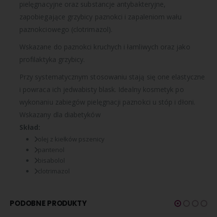
pielęgnacyjne oraz substancje antybakteryjne,
zapobiegające grzybicy paznokci i zapaleniom wału
paznokciowego (clotrimazol).
Wskazane do paznokci kruchych i łamliwych oraz jako
profilaktyka grzybicy.
Przy systematycznym stosowaniu stają się one elastyczne
i powraca ich jedwabisty blask. Idealny kosmetyk po
wykonaniu zabiegów pielęgnacji paznokci u stóp i dłoni.
Wskazany dla diabetyków
Skład:
olej z kiełków pszenicy
pantenol
bisabolol
clotrimazol
PODOBNE PRODUKTY