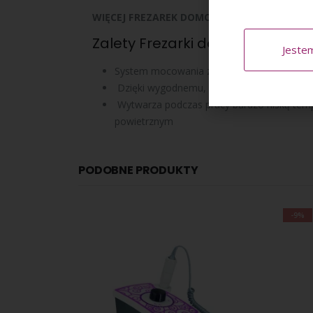
WIĘCEJ FREZAREK DOMOWYCH DO MANICUR
Zalety Frezarki do manicure G-fi
Jeste
System mocowania z tuleją zaciskową ze sta
Dzięki wygodnemu, ergonomicznemu pokrętł
Wytwarza podczas pracy bardzo niską tempe
powietrznym
PODOBNE PRODUKTY
-9%