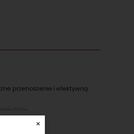
zne przenoszenie i efektywną
ymaniu frezów.