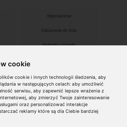
e
Wyposażenie
Odciążenia do stóp
Skalpele i uchwyty
w cookie
plików cookie i innych technologii śledzenia, aby
lądania w następujących celach:
aby umożliwić
NAWIGACJA
lność serwisu
,
aby zapewnić lepsze wrażenia z
internetowej
,
aby zmierzyć Twoje zainteresowanie
BLOG
usługami oraz personalizować interakcje
HURTOWNIA
tarczać reklamy które są dla Ciebie bardziej
VLOG
LEKSYKON PODOLOGICZNY