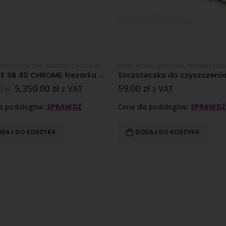
I PODOLOGICZNE
,
SPRZĘT
,
FREZARKI Z POCHŁANIACZEM
FILTRY, WORKI, AKCESORIA
,
HADEWE
,
PROMOCJE
,
SPRZĘT
,
FREZARKI PODOL
HADEWE SB 40 CHROME frezarka podologiczna z pochłaniaczem pyłu
5,350.00
zł
59.00
zł
z VAT
z VAT
00
zł
la podologów:
SPRAWDŹ
Cena dla podologów:
SPRAWDŹ
DAJ DO KOSZYKA
DODAJ DO KOSZYKA