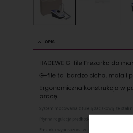
OPIS
HADEWE G-file Frezarka do mani
G-file to bardzo cicha, mała i
Ergonomiczna konstrukcja w po
pracę.
System mocowania z tuleją zaciskową ze stali n
Płynna regulacja prędkości, od 4000 do 20 000 
Frezarka wyposażona w precyzyjny i jednocześni