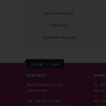
Frezy podologiczne
Dezynfekcja
Kosmetyki zabiegowe
Kontakt z nami
KONTAKT
DANE
SKLEP PODOLOGICZNY
UL. WI
PODOSTORE
96-100
TEL. +48 602 537 894
NIP: 8