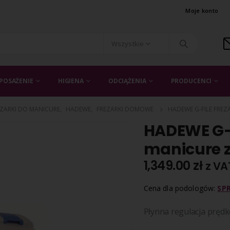
Moje konto
Wszystkie
POSAŻENIE
HIGIENA
ODCIĄŻENIA
PRODUCENCI
EZARKI DO MANICURE
,
HADEWE
,
FREZARKI DOMOWE
HADEWE G-FILE FRE
HADEWE G-f
manicure z
1,349.00
zł
z VA
Cena dla podologów:
SP
Płynna regulacja prędk