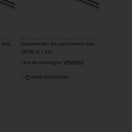
OGICZNE
,
SPRZĘT
FILTRY, WORKI, AKCESORIA
,
FREZARKI PODOLOGICZNE
,
SPRZĘT
FREZARKI PODOL
Szczoteczka do czyszczenia frezów diamentowych – nylon – 1 szt
Szczoteczka do czyszczenia frezów z węglika spiekanego – metalowa – 1 szt
59.00
zł
5
z VAT
6,599.00
zł
Cena dla podologów:
SPRAWDŹ
Cena dla pod
DODAJ DO KOSZYKA
DODAJ D