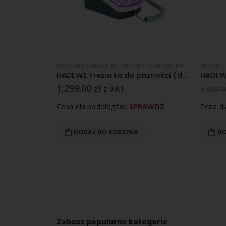
T
OSAŻENIE PODOLOGICZNE
FREZARKI DO MANICURE
,
FREZARKI DOMOWE
,
FREZARKI PODOLOGICZNE
FREZARK
Mobina walizka podologiczna Hadewe
HADEWE Frezarka do paznokci (do manicure) Magnificent Magenta g-file z kamieniami Swarovski®
1,299.00
zł
z VAT
5,899.
RAWDŹ
Cena dla podologów:
SPRAWDŹ
Cena d
DODAJ DO KOSZYKA
DO
Zobacz popularne kategorie