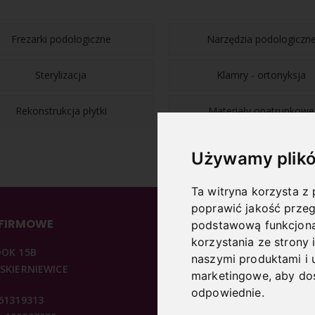
Frezarki podologiczne
Narzędzia podologiczn
Sterylizacja
Klamry - ortonyksja
Rekonstrukcja płytki
Materiały opatrunkowe
Używamy plikó
Ta witryna korzysta z 
poprawić jakość przeg
 FIRMOWE
INFORMACJE
podstawową funkcjona
korzystania ze strony 
DOK 15B
O NAS
naszymi produktami i 
 SKIERNIEWICE
REGULAMIN
marketingowe
,
aby dos
KONTAKT
odpowiednie
.
361319313
POLITYKA PRYWATNOŚCI