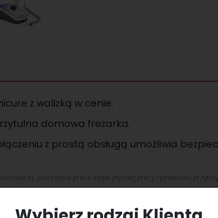
cure z walizką w cenie.
 przytulna domowa frezarka.
łączeniu z prostą obsługą umożliwia bezpiec
ierdzewnej: precyzyjna praca dzięki płynnej pracy i pewnemu przytrz
obr./min
Wybierz rodzaj Klienta
e bardzo mocny silnik.