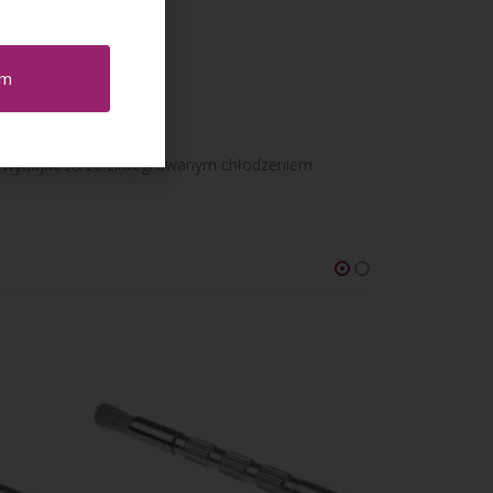
em
zymaniu frezów
ej wydajności ze zintegrowanym chłodzeniem
-9%