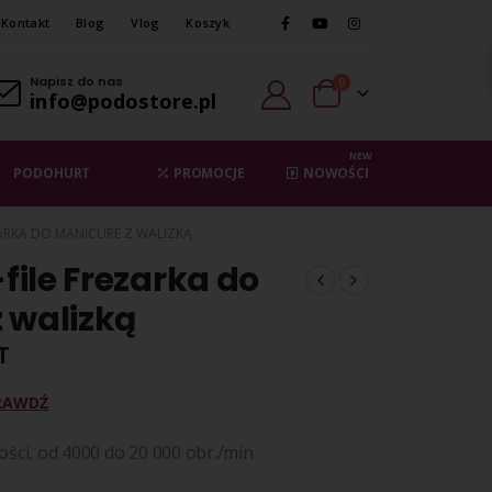
Kontakt
Blog
Vlog
Koszyk
Napisz do nas
0
info@podostore.pl
NEW
PODOHURT
PROMOCJE
NOWOŚCI
ZARKA DO MANICURE Z WALIZKĄ
ile Frezarka do
 walizką
T
RAWDŹ
ości, od 4000 do 20 000 obr./min