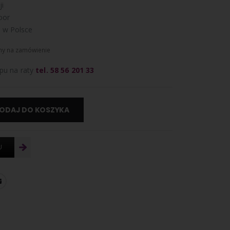
i
oor
 w Polsce
ny na zamówienie
pu na raty
tel. 58 56 201 33
ODAJ DO KOSZYKA