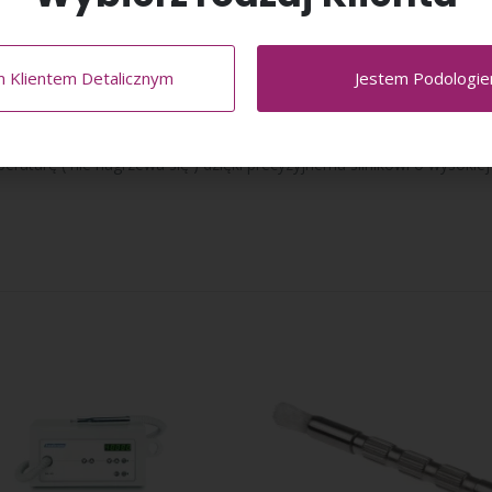
E
ZNAJDZIESZ TUTAJ
le:
m Klientem Detalicznym
Jestem Podologi
li nierdzewnej: Precyzyjna praca dzięki płynnej pracy i pewnemu tr
u – płynna regulacja prędkości, od 4000 do 20 000 obr./m
raturę ( nie nagrzewa się ) dzięki precyzyjnemu silnikowi o wysoki