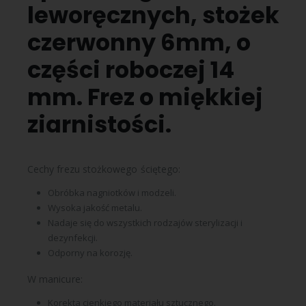
leworęcznych, stożek
czerwonny 6mm, o
części roboczej 14
mm. Frez o miękkiej
ziarnistości.
Cechy frezu stożkowego ściętego:
Obróbka nagniotków i modzeli.
Wysoka jakość metalu.
Nadaje się do wszystkich rodzajów sterylizacji i
dezynfekcji.
Odporny na korozję.
W manicure:
Korekta cienkiego materiału sztucznego.