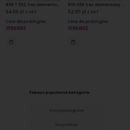
FREZY DIAMENTOWE
,
FREZY PODOLOGICZNE
FREZY DIAMENTOWE
,
FREZY PODOLOGICZNE
836 T 052 frez diamentowy średnioziarnisty nasyp
836 055 frez diamentowy średnioziarnisty nasyp
64.00
zł
52.90
zł
z VAT
z VAT
Cena dla podologów:
Cena dla podologów:
SPRAWDŹ
SPRAWDŹ
Zobacz popularne kategorie
Frezy podologiczne
Dezynfekcja