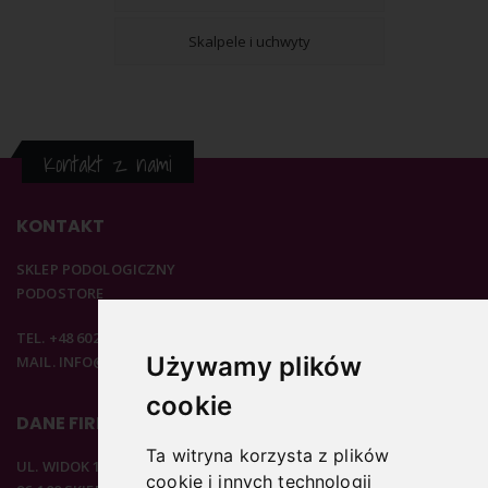
Skalpele i uchwyty
Kontakt z nami
KONTAKT
SKLEP PODOLOGICZNY
PODOSTORE
TEL. +48 602 537 894
Używamy plików
MAIL. INFO@PODOSTORE.PL
cookie
DANE FIRMOWE
Ta witryna korzysta z plików
UL. WIDOK 15B
cookie i innych technologii