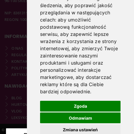
96-100 SKIERNIEWICE
śledzenia, aby poprawić jakość
przeglądania w następujących
NIP: 8361319313
REGON: 100297020
celach:
aby umożliwić
podstawową funkcjonalność
serwisu
,
aby zapewnić lepsze
INFORMACJE
wrażenia z korzystania ze strony
internetowej
,
aby zmierzyć Twoje
O NAS
REGULAMIN
zainteresowanie naszymi
KONTAKT
produktami i usługami oraz
POLITYKA PRYWATNOŚCI
personalizować interakcje
ARTYKUŁY PODOLOGICZNE
marketingowe
,
aby dostarczać
reklamy które są dla Ciebie
NAWIGACJA
bardziej odpowiednie
.
BLOG
HURTOWNIA
Zgoda
VLOG
LEKSYKON PODOLOGICZNY
Odmawiam
Zmiana ustawień
© 2021-2025 COPYRIGHT PODOSTORE.PL | REALIZACJA:
VARTO.PL