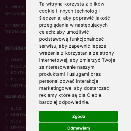
Ta witryna korzysta z plików
UL. WIDOK 15B
cookie i innych technologii
96-100 SKIERNIEWICE
śledzenia, aby poprawić jakość
przeglądania w następujących
NIP: 8361319313
REGON: 100297020
celach:
aby umożliwić
podstawową funkcjonalność
serwisu
,
aby zapewnić lepsze
INFORMACJE
wrażenia z korzystania ze strony
O NAS
internetowej
,
aby zmierzyć Twoje
REGULAMIN
zainteresowanie naszymi
KONTAKT
produktami i usługami oraz
POLITYKA PRYWATNOŚCI
personalizować interakcje
ARTYKUŁY PODOLOGICZNE
marketingowe
,
aby dostarczać
reklamy które są dla Ciebie
NAWIGACJA
bardziej odpowiednie
.
BLOG
HURTOWNIA
Zgoda
VLOG
LEKSYKON PODOLOGICZNY
Odmawiam