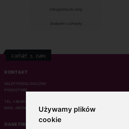
Odciążenia do stóp
Skalpele i uchwyty
Kontakt z nami
KONTAKT
SKLEP PODOLOGICZNY
PODOSTORE
TEL. +48 602 537 894
Używamy plików
MAIL. INFO@PODOSTORE.PL
cookie
DANE FIRMOWE