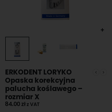
ERKODENT LORYKO
Opaska korekcyjna
palucha koślawego –
rozmiar X
84.00
zł
z VAT