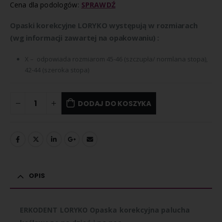
Cena dla podologów:
SPRAWDŹ
Opaski korekcyjne LORYKO występują w rozmiarach
(wg informacji zawartej na opakowaniu) :
X – odpowiada rozmiarom 45-46 (szczupła/ normlana stopa),
42-44 (szeroka stopa)
DODAJ DO KOSZYKA
OPIS
ERKODENT LORYKO Opaska korekcyjna palucha