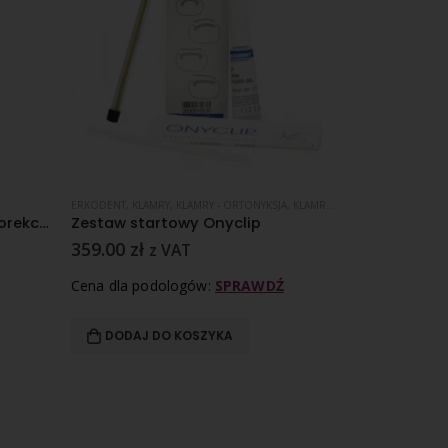
BRA
ERKODENT
,
KLAMRY
,
KLAMRY - ORTONYKSJA
,
KLAMRY KLEJONE
KIKGEL
,
WRASTAJĄCE
,
KOSMETYK
ERKODENT LORYKO Opaska korekcyjna palucha koślawego – rozmiar M
Zestaw startowy Onyclip
359.00
zł
33.00
zł
z VAT
z 
Cena dla podologów:
SPRAWDŹ
Cena dla pod
DODAJ DO KOSZYKA
DOWIEDZ 