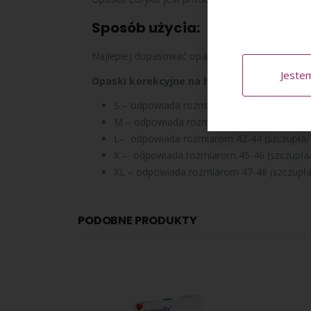
Sposób użycia:
Najlepiej dopasować opaskę do stopy pacjenta n
Jeste
Opaski korekcyjne na haluksy
LORYKO występ
S – odpowiada rozmiarom 36-38 (szczupła/ 
M – odpowiada rozmiarom 39-41 (szczupła/
L– odpowiada rozmiarom 42-44 (szczupła/ 
X – odpowiada rozmiarom 45-46 (szczupła/
XL – odpowiada rozmiarom 47-48 (szczupła/
PODOBNE PRODUKTY