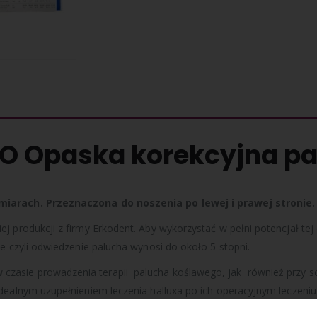
 Opaska korekcyjna pa
zmiarach. Przeznaczona do noszenia po lewej i prawej stronie
j produkcji z firmy Erkodent. Aby wykorzystać w pełni potencjał te
ie czyli odwiedzenie palucha wynosi do około 5 stopni.
zasie prowadzenia terapii palucha koślawego, jak również przy s
dealnym uzupełnieniem leczenia halluxa po ich operacyjnym leczeniu
strowanym jako produkt medyczny klasy I ( pierwszej).