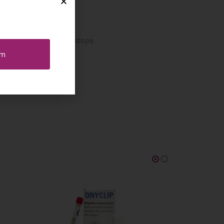
stępnie nałożyć ją na stopę.
em