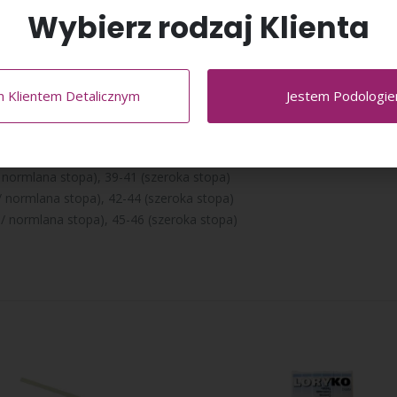
Wybierz rodzaj Klienta
a mokro. W tym celu należy zamoczyć opaskę w letniej wodzie, a na
m Klientem Detalicznym
Jestem Podologi
ują w rozmiarach (wg informacji zawartej na opakowaniu):
normlana stopa), 33-35 (szeroka stopa)
 normlana stopa), 36-38 (szeroka stopa)
normlana stopa), 39-41 (szeroka stopa)
 normlana stopa), 42-44 (szeroka stopa)
 normlana stopa), 45-46 (szeroka stopa)