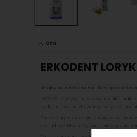
OPIS
ERKODENT LORYKO
Idealna na dzień i na noc. Dostępna w 5 ro
LORYKO to jedyny i unikatowy produkt niemieckie
stadiach schorzenia to znaczy, kiedy skoślawien
Opaska Loryko może być stosowana zarówno w c
kościach śródstopia. Opaski Loryko są również i
Opaska Loryko jest produktem medycznym zareje