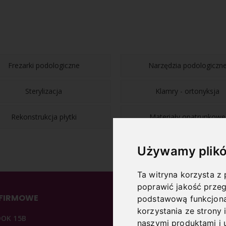
Frezarki podologiczne
Narzędzia podologiczn
Sterylizacja
Klamry - ortonyksja
Rekonstrukcja płytki
Materiały opatrunkowe
Używamy plikó
Ta witryna korzysta z 
poprawić jakość przeg
 FIRMOWE
INFORMACJE
podstawową funkcjona
korzystania ze strony 
DOK 15B
O NAS
naszymi produktami i 