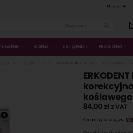
Moje konto
Wszystkie
POSAŻENIE
HIGIENA
ODCIĄŻENIA
PRODUCENCI
LUKSY
ERKODENT LORYKO OPASKA KOREKCYJNA PALUCHA KOŚLAWEGO – R
ERKODENT
korekcyjn
koślawego 
84.00
zł
z VAT
Cena dla podologów:
SP