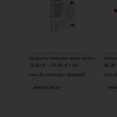
YNIE
I HIGIENICZNE
,
MIÓD MANUKA
HIGIENA
,
,
OPATRUNKI I BANDAŻE
OPATRUNKI I BANDAŻE
,
PĘKAJĄCE PIĘTY
ERKODEN
Tube 25 g
Stulpa Fix Siatkowy rękaw opatrunkowy – różne rozmiary
55.00
zł
–
59.00
zł
48.00
z VAT
RAWDŹ
Cena dla podologów:
SPRAWDŹ
Cena d
WYBIERZ OPCJE
WYBI