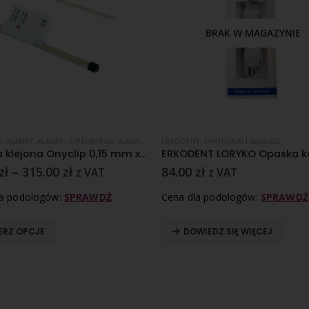
BRAK W MAGAZYNIE
T
,
KLAMRY
,
KLAMRY - ORTONYKSJA
,
KLAMRY KLEJONE
ERKODENT
,
WRASTAJĄCE PAZNOKCIE
,
OPATRUNKI I BANDAŻE
Klamra klejona Onyclip 0,15 mm x 10 cm
zł
–
315.00
zł
84.00
zł
z VAT
z VAT
la podologów:
SPRAWDŹ
Cena dla podologów:
SPRAWDŹ
ERZ OPCJE
DOWIEDZ SIĘ WIĘCEJ