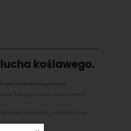
lucha koślawego.
. Produkt wielokrotnego użytku.
j opaski, należy ją stosować już we wczesnych
chorzeniach związanych z rozchodzącymi się
.