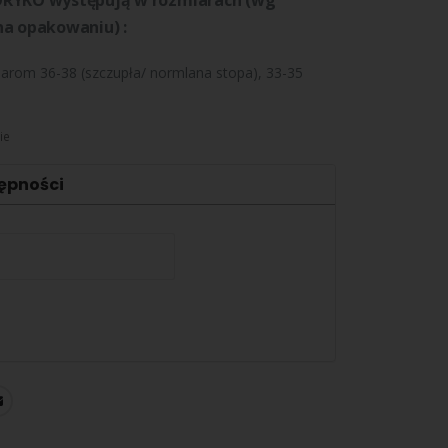
ORYKO występują w rozmiarach (wg
na opakowaniu) :
arom 36-38 (szczupła/ normlana stopa), 33-35
ie
ępności