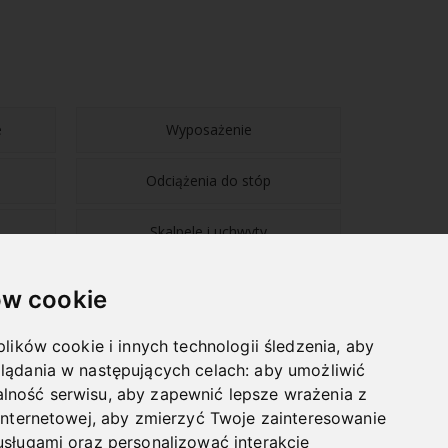
e
Wyposażenie
Odciążenia do stóp
Skalpele i uchwyty
w cookie
plików cookie i innych technologii śledzenia, aby
lądania w następujących celach:
aby umożliwić
NAWIGACJA
lność serwisu
,
aby zapewnić lepsze wrażenia z
internetowej
,
aby zmierzyć Twoje zainteresowanie
BLOG
usługami oraz personalizować interakcje