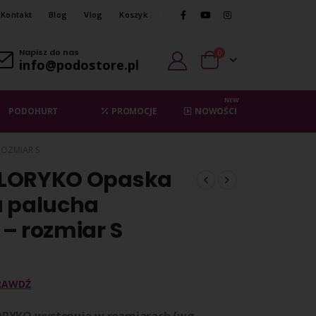
Kontakt
Blog
Vlog
Koszyk
Napisz do nas
0
info@podostore.pl
NEW
PODOHURT
PROMOCJE
NOWOŚCI
OZMIAR S
 LORYKO Opaska
a palucha
– rozmiar S
RAWDŹ