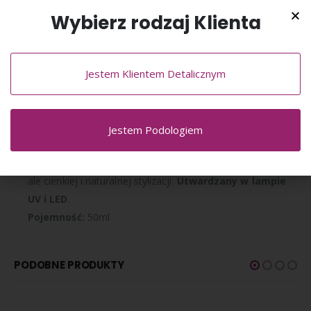
żelu jest stabilna i samopoziomująca.
Wybierz rodzaj Klienta
Dzięki zaawansowanej formule zawierającej wysokie
stężenie
mikrowłókien szklanych
tworzy usieciowaną
strukturę zwiększającą trwałość stylizacji. Przedłużanie i
Jestem Klientem Detalicznym
modelowanie kształtu paznokci naturalnych. Zapewnia
paznokciom wysoką odporność na złamania i pęknięcia.
Żel nie reaguje na temperaturę otoczenia, a jego stabilna,
Jestem Podologiem
plastyczna konsystencja umożliwia kontrolę w czasie
pracy. Właściwości produktu ułatwiają wykonanie żelowej,
ale cienkiej i naturalnej stylizacji.
Utwardzany w lampie
UV i LED
.
Pojemność:
50ml
PODOBNE PRODUKTY