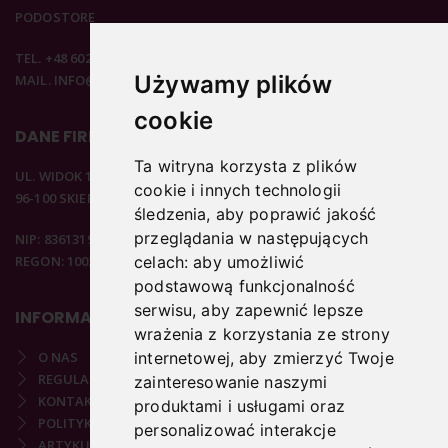
PODOSTORE
TEL. +48 602 537 894
Używamy plików
MAIL. INFO@PODOSTORE.PL
cookie
DANE FIRMOWE
Ta witryna korzysta z plików
UL. WIDOK 15B
cookie i innych technologii
96-100 SKIERNIEWICE
śledzenia, aby poprawić jakość
przeglądania w następujących
NIP: 8361319313
REGON: 100297020
celach:
aby umożliwić
podstawową funkcjonalność
serwisu
,
aby zapewnić lepsze
INFORMACJE
wrażenia z korzystania ze strony
internetowej
,
aby zmierzyć Twoje
O NAS
REGULAMIN
zainteresowanie naszymi
KONTAKT
produktami i usługami oraz
POLITYKA PRYWATNOŚCI
personalizować interakcje
ARTYKUŁY PODOLOGICZNE