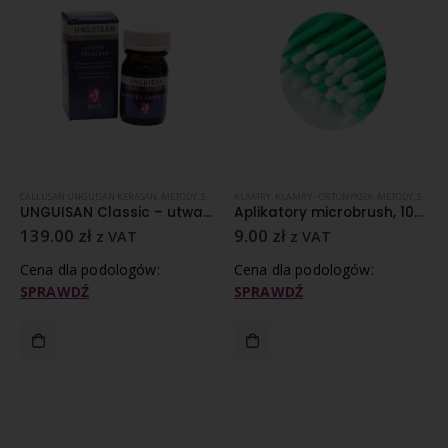
A VYNN
CALLUSAN UNGUISAN KERASAN
,
UNGUISAN
,
METODY
,
STYLIZACJA PAZNOKCI
KLAMRY
,
KLAMRY - ORTONYKSJA
,
UNGUISAN
,
METODY
,
STYLIZACJA PAZNOKCI
UNGUISAN Classic – utwardzacz – 30 ml
Aplikatory microbrush, 100 szt.
139.00
zł
9.00
zł
z VAT
z VAT
Cena dla podologów:
Cena dla podologów:
SPRAWDŹ
SPRAWDŹ