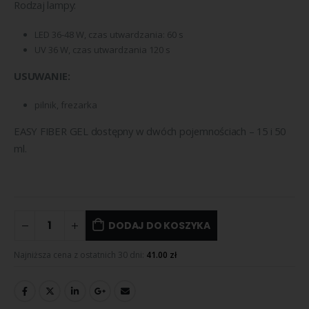
Rodzaj lampy:
LED 36-48 W, czas utwardzania: 60 s
UV 36 W, czas utwardzania 120 s
USUWANIE:
pilnik, frezarka
EASY FIBER GEL dostępny w dwóch pojemnościach – 15 i 50
ml.
DODAJ DO KOSZYKA
Najniższa cena z ostatnich 30 dni:
41.00
zł