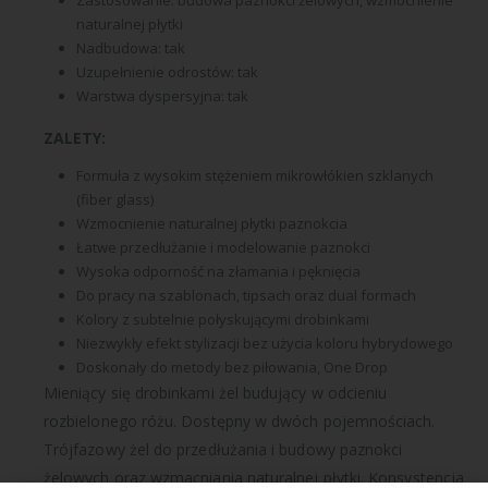
Zastosowanie: budowa paznokci żelowych, wzmocnienie
naturalnej płytki
Nadbudowa: tak
Uzupełnienie odrostów: tak
Warstwa dyspersyjna: tak
ZALETY:
Formuła z wysokim stężeniem mikrowłókien szklanych
(fiber glass)
Wzmocnienie naturalnej płytki paznokcia
Łatwe przedłużanie i modelowanie paznokci
Wysoka odporność na złamania i pęknięcia
Do pracy na szablonach, tipsach oraz dual formach
Kolory z subtelnie połyskującymi drobinkami
Niezwykły efekt stylizacji bez użycia koloru hybrydowego
Doskonały do metody bez piłowania, One Drop
Mieniący się drobinkami żel budujący w odcieniu
rozbielonego różu. Dostępny w dwóch pojemnościach.
Trójfazowy żel do przedłużania i budowy paznokci
żelowych oraz wzmacniania naturalnej płytki. Konsystencja