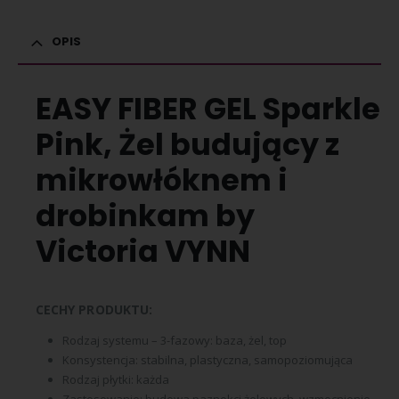
OPIS
EASY FIBER GEL Sparkle
Pink, Żel budujący z
mikrowłóknem i
drobinkam by
Victoria VYNN
CECHY PRODUKTU:
Rodzaj systemu – 3-fazowy: baza, żel, top
Konsystencja: stabilna, plastyczna, samopoziomująca
Rodzaj płytki: każda