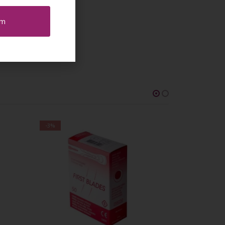
em
-3%