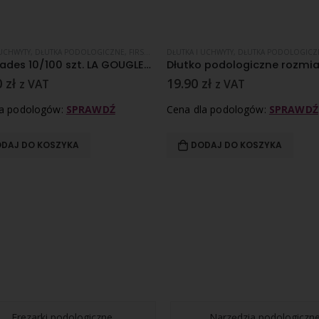
 UCHWYTY
OCJE
,
DŁUTKA PODOLOGICZNE
,
FIRST BLADES
DŁUTKA I UCHWYTY
,
PROMOCJE
,
DŁUTKA PODOLOGICZ
First Blades 10/100 szt. LA GOUGLE BOX
0
zł
19.90
zł
z VAT
z VAT
la podologów:
SPRAWDŹ
Cena dla podologów:
SPRAWDŹ
DAJ DO KOSZYKA
DODAJ DO KOSZYKA
Frezarki podologiczne
Narzędzia podologiczn