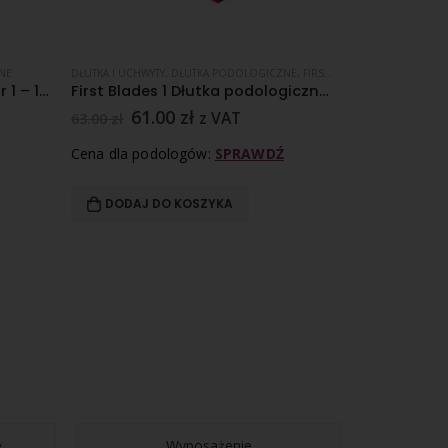
NE
DŁUTKA I UCHWYTY
,
DŁUTKA PODOLOGICZNE
,
FIRST BLADES
DŁUTKA I UCHWYT
,
PROMOCJE
Dłutko podologiczne rozmiar 1 – 10 szt
First Blades 1 Dłutka podologiczne – 50 sztuk
61.00
zł
63.00
zł
z VAT
z 
63.00
zł
Cena dla podologów:
SPRAWDŹ
Cena dla pod
DODAJ DO KOSZYKA
DODAJ D
e
Wyposażenie