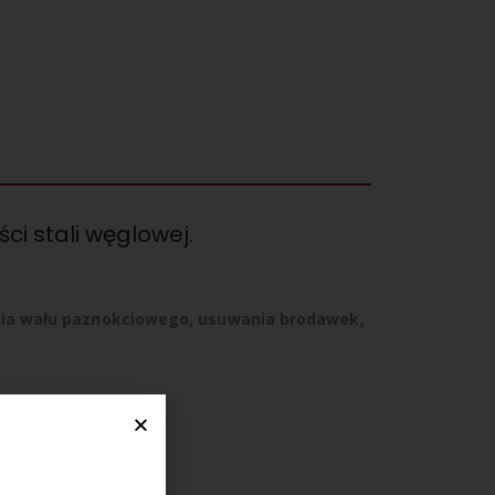
ci stali węglowej.
nia wału paznokciowego, usuwania brodawek,