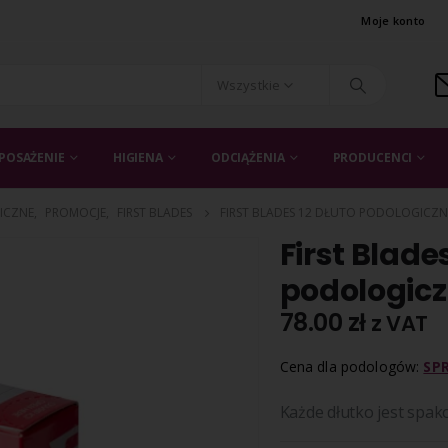
Moje konto
Wszystkie
POSAŻENIE
HIGIENA
ODCIĄŻENIA
PRODUCENCI
ICZNE
,
PROMOCJE
,
FIRST BLADES
FIRST BLADES 12 DŁUTO PODOLOGICZN
First Blade
podologicz
78.00
zł
z VAT
Cena dla podologów:
SP
Każde dłutko jest spa