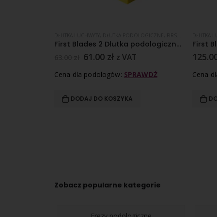
LOGICZNE
,
FIRST BLADES
DŁUTKA I UCHWYTY
,
PROMOCJE
,
DŁUTKA PODOLOGICZNE
,
FIRST BLADES
DŁUTKA I
,
PROM
First Blades 12/100 szt. LA GOUGLE BOX
First Blades 2 Dłutka podologiczne – 50 sztuk
61.00
zł
125.0
z VAT
63.00
zł
RAWDŹ
Cena dla podologów:
SPRAWDŹ
Cena d
DODAJ DO KOSZYKA
DO
Zobacz popularne kategorie
Frezy podologiczne