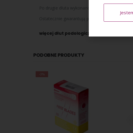
Po drugie dłuta wykonano prezencyjnie, i nie ma
Jeste
Ostatecznie gwarantują podologowi pewny uchw
więcej dłut podologicznych znajdziesz
tu
PODOBNE PRODUKTY
-3%