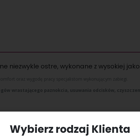
zne niezwykle ostre, wykonane z wysokiej jakoś
komfort oraz wygodę pracy specjalistom wykonującym zabiegi.
egów wrastającego paznokcia, usuwania odcisków, czyszcze
czne marki FIRST BLADES?
Wybierz rodzaj Klienta
 rynku podologicznym w Polsce