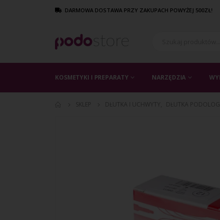
DARMOWA DOSTAWA PRZY ZAKUPACH POWYŻEJ 500ZŁ!
KOSMETYKI I PREPARATY
NARZĘDZIA
WY
SKLEP
DŁUTKA I UCHWYTY
,
DŁUTKA PODOLOG