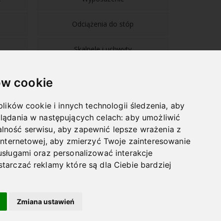
Odciążenia do stóp
Skalpele i uchwyty
w cookie
plików cookie i innych technologii śledzenia, aby
lądania w następujących celach:
aby umożliwić
NAWIGACJA
lność serwisu
,
aby zapewnić lepsze wrażenia z
internetowej
,
aby zmierzyć Twoje zainteresowanie
BLOG
usługami oraz personalizować interakcje
HURTOWNIA
tarczać reklamy które są dla Ciebie bardziej
VLOG
LEKSYKON PODOLOGICZNY
Zmiana ustawień