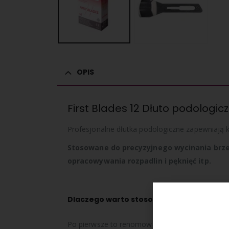
OPIS
First Blades 12 Dłuto podologic
Profesjonalne dłutka podologiczne zapewniają 
Stosowane do precyzyjnego wycinania brz
opracowywania rozpadlin i pęknięć itp.
Dlaczego warto stosować dłuta podologi
Po pierwsze to renomowane dłuta znane już na