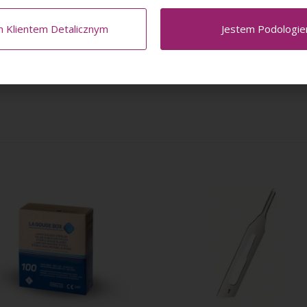
 wątpliwości do do ich ostrości
m Klientem Detalicznym
Jestem Podologi
yt i pracę podczas zabiegu
taj