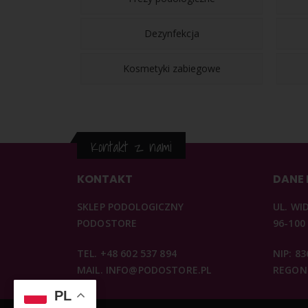
Dezynfekcja
Kosmetyki zabiegowe
Kontakt z nami
KONTAKT
DANE
SKLEP PODOLOGICZNY
UL. WI
PODOSTORE
96-100
TEL. +48 602 537 894
NIP: 8
MAIL. INFO@PODOSTORE.PL
REGON:
PL