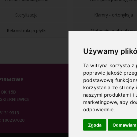
Sterylizacja
Klamry - ortonyksja
Rekonstrukcja płytki
Materiały opatrunkowe
Używamy plikó
Ta witryna korzysta z 
poprawić jakość przeg
 FIRMOWE
INFORMACJE
podstawową funkcjona
korzystania ze strony 
DOK 15B
O NAS
naszymi produktami i 
 SKIERNIEWICE
REGULAMIN
marketingowe
,
aby dos
KONTAKT
odpowiednie
.
361319313
POLITYKA PRYWATNOŚCI
 100297020
ARTYKUŁY PODOLOGICZNE
Zgoda
Odmawiam