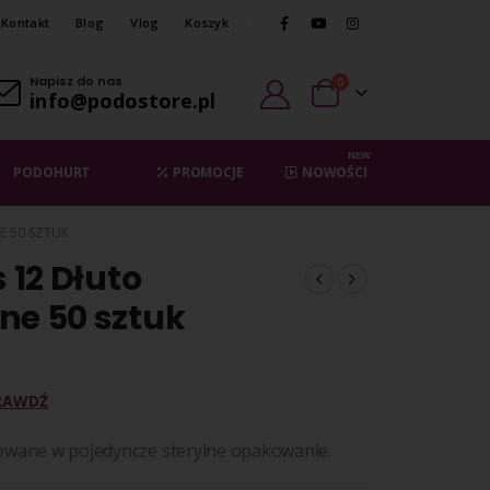
Kontakt
Blog
Vlog
Koszyk
Napisz do nas
0
info@podostore.pl
NEW
PODOHURT
PROMOCJE
NOWOŚCI
E 50 SZTUK
s 12 Dłuto
ne 50 sztuk
RAWDŹ
kowane w pojedyncze sterylne opakowanie.