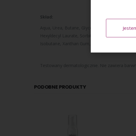
Skład:
Jeste
Aqua, Urea, Butane, Glycerin, C12‐13 Alkyl Lacta
Hexyldecyl Laurate, Sorbitol, Cyperus Esculentu
Isobutane, Xanthan Gum, Ethylhexylglycerin, Lac
Testowany dermatologicznie. Nie zawiera barw
PODOBNE PRODUKTY