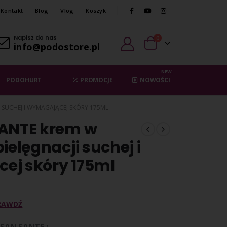
Kontakt
Blog
Vlog
Koszyk
Napisz do nas
0
info@podostore.pl
NEW
PODOHURT
PROMOCJE
NOWOŚCI
 SUCHEJ I WYMAGAJĄCEJ SKÓRY 175ML
SANTE krem w
ielęgnacji suchej i
ej skóry 175ml
RAWDŹ