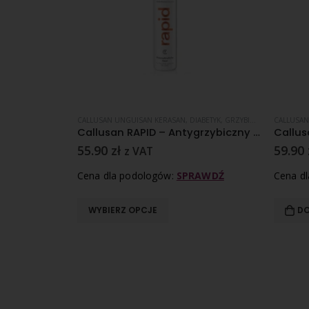
GENERACJA SKÓRY
IABETYK
,
KOSMETYKI I PREPARATY ZABIEGOWE
,
SKÓRA NORMALNA
CALLUSAN UNGUISAN KERASAN
,
SKÓRA SUCHA
,
PĘKAJĄCE PIĘTY
,
DIABETYK
,
SKÓRA SUCHA
,
GRZYBICA PAZNOKCI
,
SKÓRA WRA
CALLUSAN
,
G
Callusan HYDRO – Krem w piance z mocznikiem 5% – 125 ml
Callusan RAPID – Antygrzybiczny krem w piance do pielęgnacji stóp
55.90
zł
59.90
z VAT
RAWDŹ
Cena dla podologów:
SPRAWDŹ
Cena d
WYBIERZ OPCJE
DO