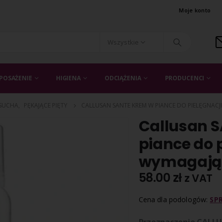
Moje konto
Wszystkie
POSAŻENIE
HIGIENA
ODCIĄŻENIA
PRODUCENCI
 SUCHA
,
PĘKAJĄCE PIĘTY
CALLUSAN SANTE KREM W PIANCE DO PIELĘGNACJI
Callusan 
piance do p
wymagając
58.00
zł
z VAT
Cena dla podologów:
SP