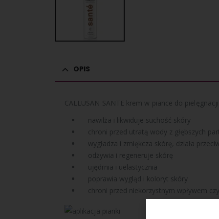
OPIS
CALLUSAN SANTE krem w piance do pielęgnacji 
nawilża i likwiduje suchość skóry
chroni przed utratą wody z głębszych part
wygładza i zmiękcza skórę, działa przeci
odżywia i regeneruje skórę
ujędrnia i uelastycznia
poprawia wygląd i koloryt skóry
chroni przed niekorzystnym wpływem czy