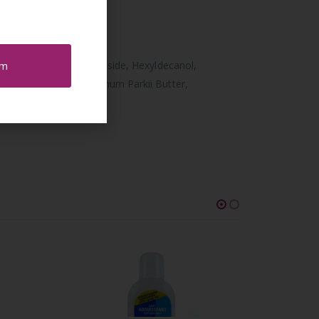
em
ima Oil, Cetearyl Glucoside, Hexyldecanol,
arcosinate, Butyrospermum Parkii Butter,