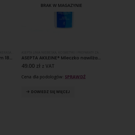
BRAK W MAGAZYNIE
A
KERASAN
,
KOSMETYKI I PREPARATY ZABIEGOWE
ASEPTA LINIA NIEBIESKA
,
KOSMETYKI I PREPARATY ZABIEGOWE
,
MODZELE
,
ODCISKI
,
SKÓRA ZROGOWACIA
CALLUSAN UNGUI
KERASAN SPRAY z mocznikiem 18% – płyn do zmiękczania zrogowaciałego naskórka w sprayu – 200 ml
ASEPTA AKILEINE® Mleczko nawilżające do nóg i stóp 200 ml
49.00
zł
56.90
zł
z VAT
z 
Cena dla podologów:
SPRAWDŹ
Cena dla pod
DOWIEDZ SIĘ WIĘCEJ
DODAJ D