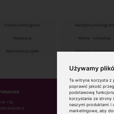
Frezarki podologiczne
Narzędzia podologiczn
Sterylizacja
Klamry - ortonyksja
Rekonstrukcja płytki
Materiały opatrunkowe
Używamy plikó
Ta witryna korzysta z 
poprawić jakość przeg
 FIRMOWE
INFORMACJE
podstawową funkcjona
korzystania ze strony 
DOK 15B
O NAS
naszymi produktami i 
 SKIERNIEWICE
REGULAMIN
marketingowe
,
aby dos