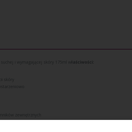
suchej i wymagającej skóry 175ml w
łaściwości:
ii skóry
wstarzeniowo
nników zewnętrznych