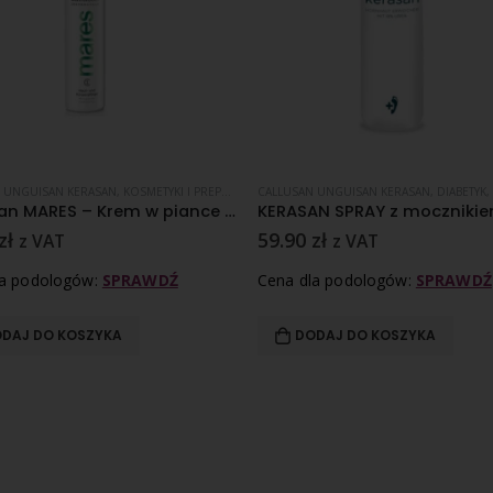
ŻLIWA
 UNGUISAN KERASAN
RZYBICA SKÓRY
,
KOSMETYKI I PREPARATY ZABIEGOWE
,
KOSMETYKI I PREPARATY ZABIEGOWE
CALLUSAN UNGUISAN KERASAN
,
PĘKAJĄCE PIĘTY
,
PĘKAJĄCE PIĘTY
,
SKÓRA SUCH
,
DIABETYK
,
Callusan MARES – Krem w piance – 175 ml
zł
59.90
zł
z VAT
z VAT
la podologów:
SPRAWDŹ
Cena dla podologów:
SPRAWDŹ
DAJ DO KOSZYKA
DODAJ DO KOSZYKA