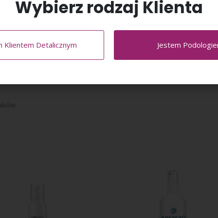
Wybierz rodzaj Klienta
m Klientem Detalicznym
Jestem Podologi
te, C12‐15 Alkyl Benzoate, Cetearyl Alcohol, Propane, Persea Gratiss
s Root Oil, Stearic Acid, Parfum, Phenoxyethanol, Sodium Lauroyl S
tic Acid, Sodium Lactate
ników.