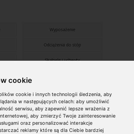
e
Wyposażenie
Odciążenia do stóp
Skalpele i uchwyty
w cookie
plików cookie i innych technologii śledzenia, aby
lądania w następujących celach:
aby umożliwić
NAWIGACJA
lność serwisu
,
aby zapewnić lepsze wrażenia z
internetowej
,
aby zmierzyć Twoje zainteresowanie
BLOG
usługami oraz personalizować interakcje
HURTOWNIA
tarczać reklamy które są dla Ciebie bardziej