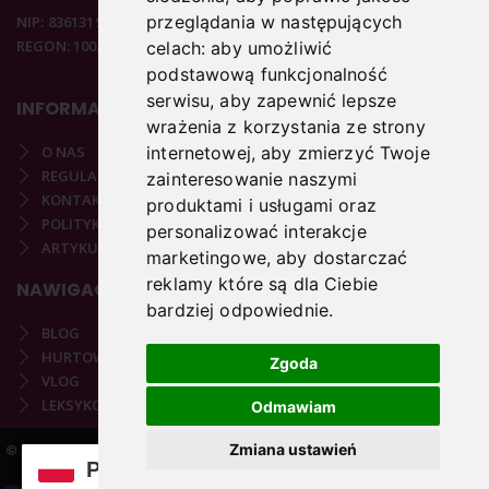
przeglądania w następujących
NIP: 8361319313
REGON: 100297020
celach:
aby umożliwić
podstawową funkcjonalność
serwisu
,
aby zapewnić lepsze
INFORMACJE
wrażenia z korzystania ze strony
O NAS
internetowej
,
aby zmierzyć Twoje
REGULAMIN
zainteresowanie naszymi
KONTAKT
produktami i usługami oraz
POLITYKA PRYWATNOŚCI
personalizować interakcje
ARTYKUŁY PODOLOGICZNE
marketingowe
,
aby dostarczać
reklamy które są dla Ciebie
NAWIGACJA
bardziej odpowiednie
.
BLOG
HURTOWNIA
Zgoda
VLOG
LEKSYKON PODOLOGICZNY
Odmawiam
Zmiana ustawień
© 2021-2025 COPYRIGHT PODOSTORE.PL | REALIZACJA:
VARTO.PL
PL