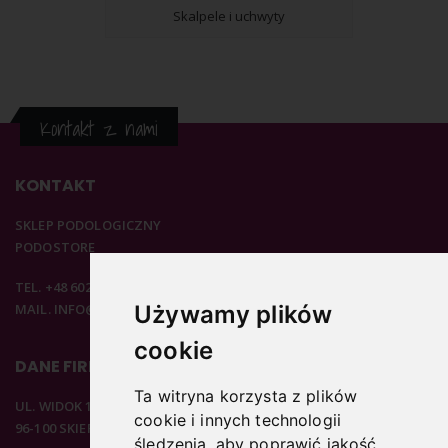
Skalpele i uchwyty
Kontakt z nami
KONTAKT
SKLEP PODOLOGICZNY
PODOSTORE
TEL. +48 602 537 894
MAIL. INFO@PODOSTORE.PL
Używamy plików
cookie
DANE FIRMOWE
Ta witryna korzysta z plików
UL. WIDOK 15B
cookie i innych technologii
96-100 SKIERNIEWICE
śledzenia, aby poprawić jakość