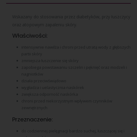
Wskazany do stosowania przez diabetyków, przy łuszczycy
oraz atopowym zapaleniu skóry.
Właściwości:
intensywnie nawilża i chroni przed utratą wody z głębszych
partii skóry
zmniejsza łuszczenie się skóry
zapobiega powstawaniu szczelin i pęknięć oraz modzeli i
nagniotków
działa przeciwświądowo
wygładza i uelastycznia naskórek
zwiększa odporność naskórka
chroni przed niekorzystnym wpływem czynników
zewnętrznych
Przeznaczenie:
do codziennej pielęgnacji bardzo suchej, łuszczącej się i