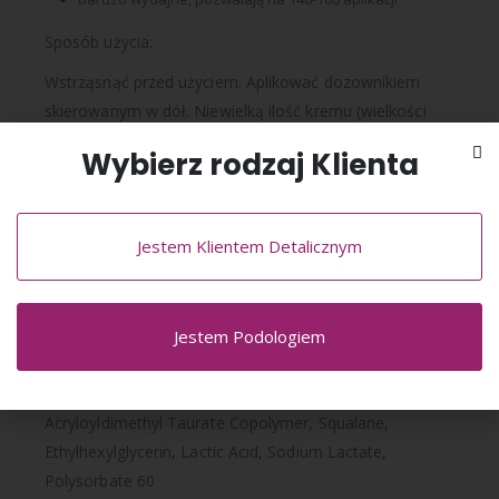
Sposób użycia:
Wstrząsnąć przed użyciem. Aplikować dozownikiem
skierowanym w dół. Niewielką ilość kremu (wielkości
orzecha włoskiego) wmasować w oczyszczoną i suchą
Wybierz rodzaj Klienta
skórę
Skład:
Jestem Klientem Detalicznym
Aqua, Urea, Isobutane, Glycerin, C12‐13 Alkyl Lactate, C12‐
15 Alkyl Benzoate, Cetearyl Alcohol, Persea Gratissima Oil,
Cetearyl Glucoside, Hexyldecanol, Hexyldecyl Laurate,
Sorbitol, Phenoxyethanol, Propane, Sodium Lauroyl
Jestem Podologiem
Sarcosinate, Palmitic Acid, Butyrospermum Parkii Butter,
Stearic Acid, Butane, Hydroxyethyl Acrylate / Sodium
Acryloyldimethyl Taurate Copolymer, Squalane,
Ethylhexylglycerin, Lactic Acid, Sodium Lactate,
Polysorbate 60