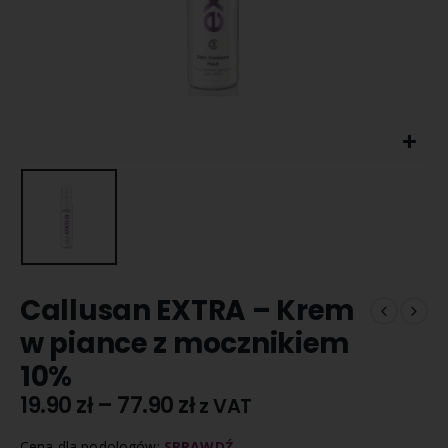
Callusan EXTRA – Krem
w piance z mocznikiem
10%
19.90
zł
–
77.90
zł
z VAT
Cena dla podologów:
SPRAWDŹ