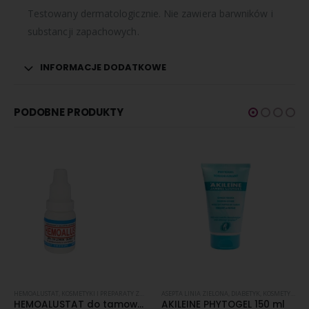
Testowany dermatologicznie. Nie zawiera barwników i
substancji zapachowych.
INFORMACJE DODATKOWE
PODOBNE PRODUKTY
ENERACJA SKÓRY
HEMOALUSTAT
,
SKÓRA NORMALNA
,
KOSMETYKI I PREPARATY ZABIEGOWE
,
PĘKAJĄCE PIĘTY
,
SKÓRA SUCHA
,
SKÓRA SUCHA
ASEPTA LINIA ZIELONA
,
DIABETYK
,
KOSMETYKI I PREPARATY ZABIEGOWE
HEMOALUSTAT do tamowania drobnych krwawień – różne pojemności
AKILEINE PHYTOGEL 150 ml