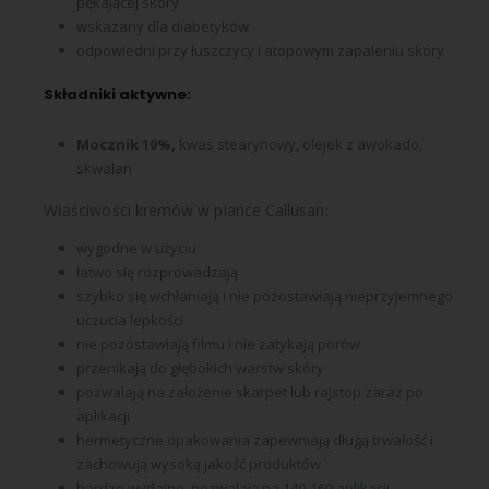
pękającej skóry
wskazany dla diabetyków
odpowiedni przy łuszczycy i atopowym zapaleniu skóry
Składniki aktywne:
Mocznik 10%,
kwas stearynowy, olejek z awokado,
skwalan
Właściwości kremów w piance Callusan:
wygodne w użyciu
łatwo się rozprowadzają
szybko się wchłaniają i nie pozostawiają nieprzyjemnego
uczucia lepkości
nie pozostawiają filmu i nie zatykają porów
przenikają do głębokich warstw skóry
pozwalają na założenie skarpet lub rajstop zaraz po
aplikacji
hermetyczne opakowania zapewniają długą trwałość i
zachowują wysoką jakość produktów
bardzo wydajne, pozwalają na 140-160 aplikacji