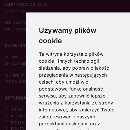
SKLEP PODOLOGICZNY
PODOSTORE
TEL. +48 602 537 894
Używamy plików
MAIL. INFO@PODOSTORE.PL
cookie
DANE FIRMOWE
Ta witryna korzysta z plików
UL. WIDOK 15B
cookie i innych technologii
96-100 SKIERNIEWICE
śledzenia, aby poprawić jakość
przeglądania w następujących
NIP: 8361319313
REGON: 100297020
celach:
aby umożliwić
podstawową funkcjonalność
serwisu
,
aby zapewnić lepsze
INFORMACJE
wrażenia z korzystania ze strony
internetowej
,
aby zmierzyć Twoje
O NAS
REGULAMIN
zainteresowanie naszymi
KONTAKT
produktami i usługami oraz
POLITYKA PRYWATNOŚCI