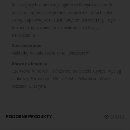
Relaksujący balsam z wyciągiem roślinnym Akileïne®
odciąża i łagodzi przegrzane, zmęczone i opuchnięte
stopy, zapewniając uczucie natychmiastowej ulgi. Jego
formuła ma również moc nawilżania, ochrony i
zmiękczania.
Zastosowanie
Nakładaj na całą stopę rano i wieczorem.
Główne składniki
Czerwona Winorośl, liść czarnej porzeczki, Cyprys, wyciąg
z lukrecji, Enoxolone, Olej z Pestek Winogron, Wosk
pszczeli, Gliceryna
PODOBNE PRODUKTY