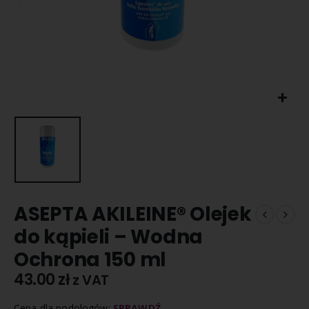
ASEPTA AKILEINE® Olejek
do kąpieli – Wodna
Ochrona 150 ml
43.00
zł
z VAT
Cena dla podologów:
SPRAWDŹ