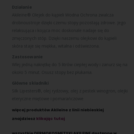
Działanie
Akileïne® Olejek do kąpieli Wodna Ochrona zwalcza
drobnoustroje dzięki czemu stopy pozostają zdrowe. Jego
relaksująca i kojąca moc doskonale nadaje się do
zmęczonych stóp. Dzięki naszemu olejkowi do kąpieli
skóra staje się miękka, witalna i odświeżona.
Zastosowanie
Wlej jedną nakrętkę do 5 litrów ciepłej wody i zanurz się na
około 5 minut. Osusz stopy bez płukania.
Główne składniki
Silk Lipesters®, olej rydzowy, olej z pestek winogron, olejki
eteryczne miętowe i pomarańczowe
więcej produktów Akileine z linii niebieskiej
znajdziesz
klikając tutaj
wszystkie DERMOKOSMETYKI AKILEINE dostępne w